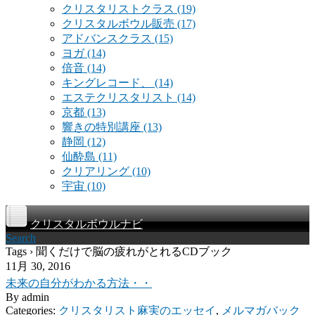
クリスタリストクラス
(19)
クリスタルボウル販売
(17)
アドバンスクラス
(15)
ヨガ
(14)
倍音
(14)
キングレコード、
(14)
エステクリスタリスト
(14)
京都
(13)
響きの特別講座
(13)
静岡
(12)
仙酔島
(11)
クリアリング
(10)
宇宙
(10)
クリスタルボウルナビ
Search
Tags › 聞くだけで脳の疲れがとれるCDブック
11月 30, 2016
未来の自分がわかる方法・・
By
admin
Categories:
クリスタリスト麻実のエッセイ
,
メルマガバック