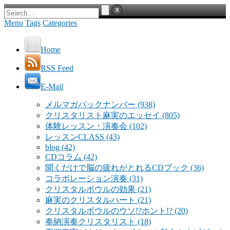
Menu
Tags
Categories
Home
RSS Feed
E-Mail
メルマガバックナンバー
(938)
クリスタリスト麻実のエッセイ
(805)
体験レッスン・演奏会
(102)
レッスンCLASS
(43)
blog
(42)
CDコラム
(42)
聞くだけで脳の疲れがとれるCDブック
(36)
コラボレーション演奏
(31)
クリスタルボウルの効果
(21)
麻実のクリスタルハート
(21)
クリスタルボウルのウソ!?ホント!?
(20)
奉納演奏クリスタリスト
(18)