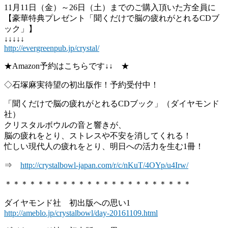
11月11日（金）～26日（土）までのご購入頂いた方全員に
【豪華特典プレゼント「聞くだけで脳の疲れがとれるCDブ
ック」】
↓↓↓↓↓
http://evergreenpub.jp/crystal/
★Amazon予約はこちらです↓↓ ★
◇石塚麻実待望の初出版作！予約受付中！
「聞くだけで脳の疲れがとれるCDブック」（ダイヤモンド
社）
クリスタルボウルの音と響きが、
脳の疲れをとり、ストレスや不安を消してくれる！
忙しい現代人の疲れをとり、明日への活力を生む1冊！
⇒
http://crystalbowl-japan.com/r/c/nKuT/4OYp/u4Irw/
＊＊＊＊＊＊＊＊＊＊＊＊＊＊＊＊＊＊＊＊＊＊＊
ダイヤモンド社 初出版への思い1
http://ameblo.jp/crystalbowl/day-20161109.html