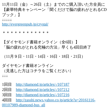
11月11日（金）～26日（土）までのご購入頂いた方全員に
【豪華特典キャンペーン「聞くだけで脳の疲れがとれるCD
ブック」】
↓↓↓↓↓
http://evergreenpub.jp/crystal/
＊＊＊＊＊＊＊＊＊＊＊＊
【ダイヤモンド書籍オンライン（全6回）】
「脳の疲れがとれる究極の方法」早くも4回目終了
（11月９日・11日・14日・16日・18日・21日）
ダイヤモンド書籍オンライン
（見逃した方はコチラをご覧ください）
↓↓↓
1回目
http://diamond.jp/articles/-/107187
2回目
http://diamond.jp/articles/-/107212
3回目
http://diamond.jp/articles/-/107216
4回目
http://zasshi.news.yahoo.co.jp/article?a=20161116-
00107989-diamond-bus_all