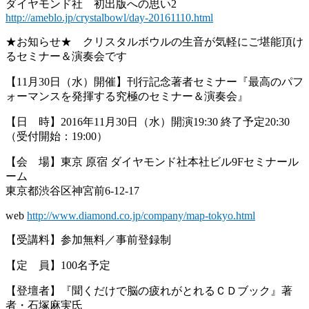
ダイヤモンド社 初出版への思い2
http://ameblo.jp/crystalbowl/day-20161110.html
★お知らせ★ クリスタルボウルの生音が気軽にご堪能頂け
るセミナー＆演奏会です
【11月30日（水）開催】刊行記念著者セミナー『最高のパフ
ォーマンスを発揮する究極のセミナー＆演奏会』
【日 時】2016年11月30日（水）開演19:30 終了予定20:30
（受付開始：19:00）
【会 場】東京 原宿 ダイヤモンド社本社ビル9Fセミナール
ーム
東京都渋谷区神宮前6-12-17
web
http://www.diamond.co.jp/company/map-tokyo.html
【受講料】参加無料／事前登録制
【定 員】100名予定
【登壇者】『聞くだけで脳の疲れがとれるＣＤブック』著
者・石塚麻実氏