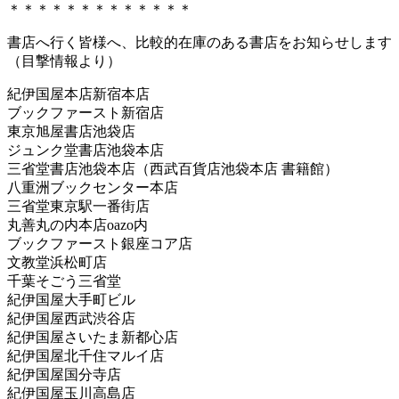
＊＊＊＊＊＊＊＊＊＊＊＊＊
書店へ行く皆様へ、比較的在庫のある書店をお知らせします
（目撃情報より）
紀伊国屋本店新宿本店
ブックファースト新宿店
東京旭屋書店池袋店
ジュンク堂書店池袋本店
三省堂書店池袋本店（西武百貨店池袋本店 書籍館）
八重洲ブックセンター本店
三省堂東京駅一番街店
丸善丸の内本店oazo内
ブックファースト銀座コア店
文教堂浜松町店
千葉そごう三省堂
紀伊国屋大手町ビル
紀伊国屋西武渋谷店
紀伊国屋さいたま新都心店
紀伊国屋北千住マルイ店
紀伊国屋国分寺店
紀伊国屋玉川高島店