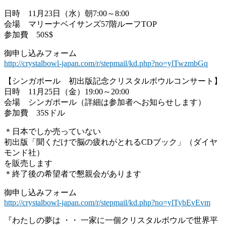
日時 11月23日（水）朝7:00～8:00
会場 マリーナベイサンズ57階ルーフTOP
参加費 50S$
御申し込みフォーム
http://crystalbowl-japan.com/r/stepmail/kd.php?no=ylTwzmbGq
【シンガポール 初出版記念クリスタルボウルコンサート】
日時 11月25日（金）19:00～20:00
会場 シンガポール（詳細は参加者へお知らせします）
参加費 35Sドル
＊日本でしか売っていない
初出版「聞くだけで脳の疲れがとれるCDブック」（ダイヤ
モンド社）
を販売します
＊終了後の希望者で懇親会があります
御申し込みフォーム
http://crystalbowl-japan.com/r/stepmail/kd.php?no=ylTybEvEvm
『わたしの夢は ・・ 一家に一個クリスタルボウルで世界平