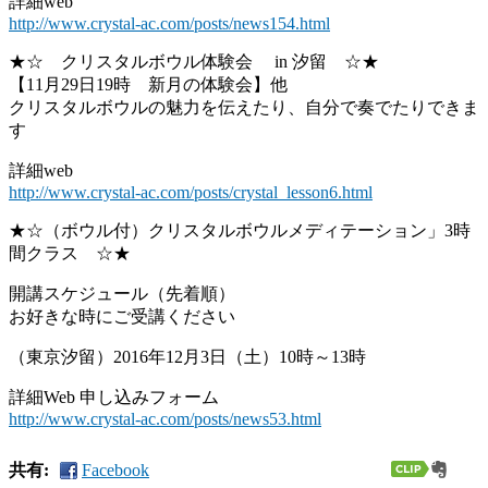
詳細web
http://www.crystal-ac.com/posts/news154.html
★☆ クリスタルボウル体験会 in 汐留 ☆★
【11月29日19時 新月の体験会】他
クリスタルボウルの魅力を伝えたり、自分で奏でたりできま
す
詳細web
http://www.crystal-ac.com/posts/crystal_lesson6.html
★☆（ボウル付）クリスタルボウルメディテーション」3時
間クラス ☆★
開講スケジュール（先着順）
お好きな時にご受講ください
（東京汐留）2016年12月3日（土）10時～13時
詳細Web 申し込みフォーム
http://www.crystal-ac.com/posts/news53.html
共有:
Facebook