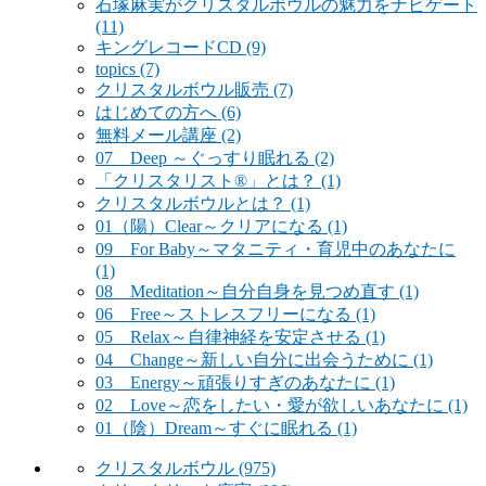
石塚麻実がクリスタルボウルの魅力をナビゲート
(11)
キングレコードCD
(9)
topics
(7)
クリスタルボウル販売
(7)
はじめての方へ
(6)
無料メール講座
(2)
07 Deep ～ぐっすり眠れる
(2)
「クリスタリスト®」とは？
(1)
クリスタルボウルとは？
(1)
01（陽）Clear～クリアになる
(1)
09 For Baby～マタニティ・育児中のあなたに
(1)
08 Meditation～自分自身を見つめ直す
(1)
06 Free～ストレスフリーになる
(1)
05 Relax～自律神経を安定させる
(1)
04 Change～新しい自分に出会うために
(1)
03 Energy～頑張りすぎのあなたに
(1)
02 Love～恋をしたい・愛が欲しいあなたに
(1)
01（陰）Dream～すぐに眠れる
(1)
クリスタルボウル
(975)