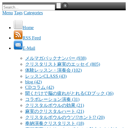
Menu
Tags
Categories
Home
RSS Feed
E-Mail
メルマガバックナンバー
(938)
クリスタリスト麻実のエッセイ
(805)
体験レッスン・演奏会
(102)
レッスンCLASS
(43)
blog
(42)
CDコラム
(42)
聞くだけで脳の疲れがとれるCDブック
(36)
コラボレーション演奏
(31)
クリスタルボウルの効果
(21)
麻実のクリスタルハート
(21)
クリスタルボウルのウソ!?ホント!?
(20)
奉納演奏クリスタリスト
(18)