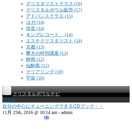
クリスタリストクラス
(19)
クリスタルボウル販売
(17)
アドバンスクラス
(15)
ヨガ
(14)
倍音
(14)
キングレコード、
(14)
エステクリスタリスト
(14)
京都
(13)
響きの特別講座
(13)
静岡
(12)
仙酔島
(11)
クリアリング
(10)
宇宙
(10)
クリスタルボウルナビ
Search
自分の中心にチューニングできるCDブック・・
11月 25th, 2016 @ 10:14 am › admin