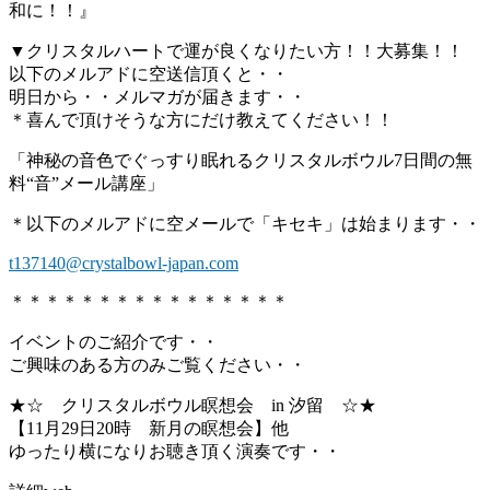
和に！！』
▼クリスタルハートで運が良くなりたい方！！大募集！！
以下のメルアドに空送信頂くと・・
明日から・・メルマガが届きます・・
＊喜んで頂けそうな方にだけ教えてください！！
「神秘の音色でぐっすり眠れるクリスタルボウル7日間の無
料“音”メール講座」
＊以下のメルアドに空メールで「キセキ」は始まります・・
t137140@crystalbowl-japan.com
＊＊＊＊＊＊＊＊＊＊＊＊＊＊＊＊
イベントのご紹介です・・
ご興味のある方のみご覧ください・・
★☆ クリスタルボウル瞑想会 in 汐留 ☆★
【11月29日20時 新月の瞑想会】他
ゆったり横になりお聴き頂く演奏です・・