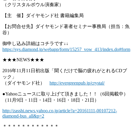
（クリスタルボウル演奏家）
【主 催】ダイヤモンド社 書籍編集局
【お問合せ先】ダイヤモンド著者セミナー事務局（担当：魚
谷）
御申し込み詳細はコチラです↓↓
https://sys.diamond.jp/webapp/form/15257_vow_413/index.do#form
★★★NEWS★★★
2016年11月11日初出版「聞くだけで脳の疲れがとれるCDブ
ック」
（ダイヤモンド社）
http://evergreenpub.jp/crystal/
●Yahooニュースに取り上げて頂きました！！（6回掲載中）
（11月9日・11日・14日・16日・18日・21日）
http://zasshi.news.yahoo.co.jp/article?a=20161111-00107212-
diamond-bus_all&p=2
＊＊＊＊＊＊＊＊＊＊＊＊