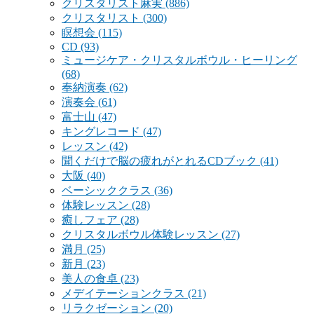
クリスタリスト麻実
(886)
クリスタリスト
(300)
瞑想会
(115)
CD
(93)
ミュージケア・クリスタルボウル・ヒーリング
(68)
奉納演奏
(62)
演奏会
(61)
富士山
(47)
キングレコード
(47)
レッスン
(42)
聞くだけで脳の疲れがとれるCDブック
(41)
大阪
(40)
ベーシッククラス
(36)
体験レッスン
(28)
癒しフェア
(28)
クリスタルボウル体験レッスン
(27)
満月
(25)
新月
(23)
美人の食卓
(23)
メデイテーションクラス
(21)
リラクゼーション
(20)