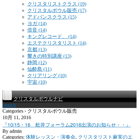
クリスタリストクラス
(19)
クリスタルボウル販売
(17)
アドバンスクラス
(15)
ヨガ
(14)
倍音
(14)
キングレコード、
(14)
エステクリスタリスト
(14)
京都
(13)
響きの特別講座
(13)
静岡
(12)
仙酔島
(11)
クリアリング
(10)
宇宙
(10)
クリスタルボウルナビ
Search
Categories › クリスタルボウル販売
10月 11, 2016
『10/15・16 舩井フォーラム2016出演のお知らせ・・』
By
admin
Categories:
体験レッスン・演奏会
,
クリスタリスト麻実のエ