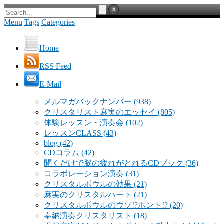
Menu
Tags
Categories
Home
RSS Feed
E-Mail
メルマガバックナンバー
(938)
クリスタリスト麻実のエッセイ
(805)
体験レッスン・演奏会
(102)
レッスンCLASS
(43)
blog
(42)
CDコラム
(42)
聞くだけで脳の疲れがとれるCDブック
(36)
コラボレーション演奏
(31)
クリスタルボウルの効果
(21)
麻実のクリスタルハート
(21)
クリスタルボウルのウソ!?ホント!?
(20)
奉納演奏クリスタリスト
(18)