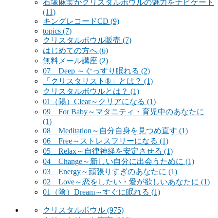
石塚麻実がクリスタルボウルの魅力をナビゲート
(11)
キングレコードCD
(9)
topics
(7)
クリスタルボウル販売
(7)
はじめての方へ
(6)
無料メール講座
(2)
07 Deep ～ぐっすり眠れる
(2)
「クリスタリスト®」とは？
(1)
クリスタルボウルとは？
(1)
01（陽）Clear～クリアになる
(1)
09 For Baby～マタニティ・育児中のあなたに
(1)
08 Meditation～自分自身を見つめ直す
(1)
06 Free～ストレスフリーになる
(1)
05 Relax～自律神経を安定させる
(1)
04 Change～新しい自分に出会うために
(1)
03 Energy～頑張りすぎのあなたに
(1)
02 Love～恋をしたい・愛が欲しいあなたに
(1)
01（陰）Dream～すぐに眠れる
(1)
クリスタルボウル
(975)