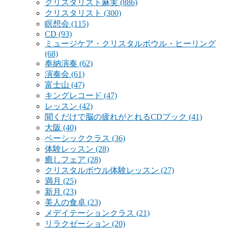
クリスタリスト麻実
(886)
クリスタリスト
(300)
瞑想会
(115)
CD
(93)
ミュージケア・クリスタルボウル・ヒーリング
(68)
奉納演奏
(62)
演奏会
(61)
富士山
(47)
キングレコード
(47)
レッスン
(42)
聞くだけで脳の疲れがとれるCDブック
(41)
大阪
(40)
ベーシッククラス
(36)
体験レッスン
(28)
癒しフェア
(28)
クリスタルボウル体験レッスン
(27)
満月
(25)
新月
(23)
美人の食卓
(23)
メデイテーションクラス
(21)
リラクゼーション
(20)