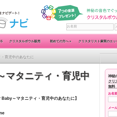
SS
クリスタルボウル販売
初めての方へ
»
クリスタリスト麻実のエッ
ニティ・育児中のあなたに
aby～マタニティ・育児中
神秘
クリ
無料
お名
or Baby～マタニティ・育児中のあなたに】
メー
one