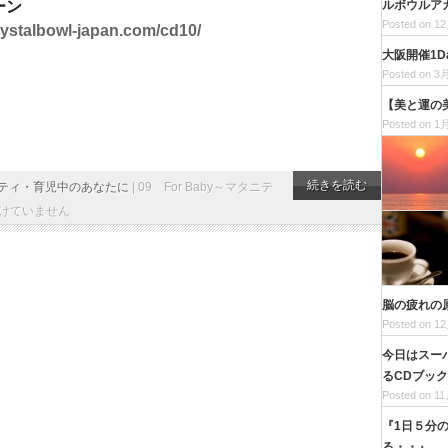
ルボウルアカ
ーン
Posted on 12
crystalbowl-japan.com/cd10/
大阪開催1
Posted on 3月
【美と運の
Posted on 1月
続きを読む
マタニティ・育児中のあなたに
|
09 For Baby～マタニテ
けていません
脳の疲れの
Posted on 12
今日はスー
るCDブッ
Posted on 11
『1日５分
る・・』