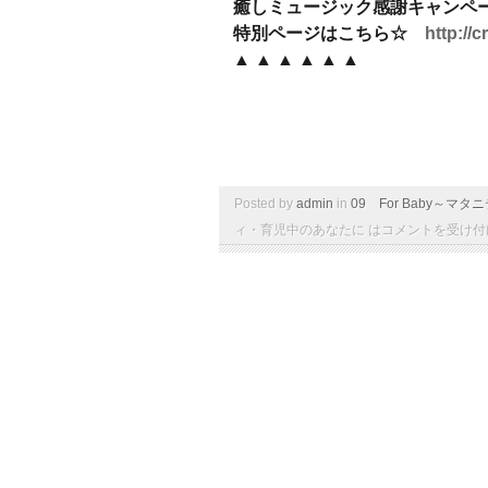
癒しミュージック感謝キャンペ
特別ページはこちら☆
http://
▲ ▲ ▲ ▲ ▲ ▲
Posted by
admin
in
09 For Baby～
ィ・育児中のあなたに は
コメントを受け付