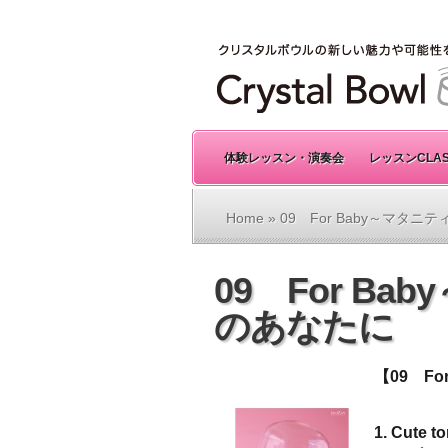
体験レッスン・演奏会
レッスンCLA
Home
» 09 For Baby～マタ
09 For B
のあなたに
【09 F
1. Cute t