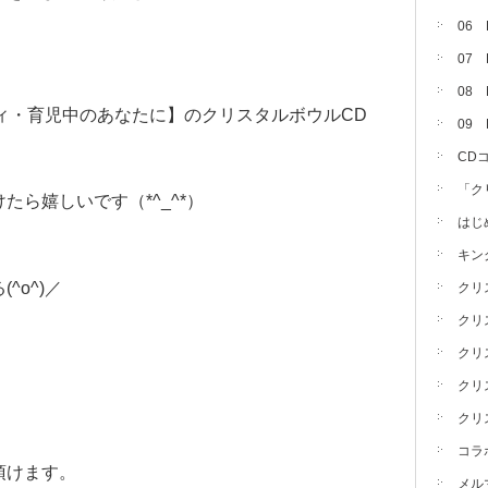
06
。
07
08 
タニティ・育児中のあなたに】のクリスタルボウルCD
09
。
CD
「ク
ら嬉しいです（*^_^*）
はじ
キン
^o^)／
クリ
クリ
クリ
クリ
クリ
コラ
頂けます。
メル