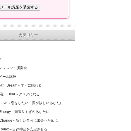
カテゴリー
s
レッスン・演奏会
メール講座
（陰）Dream～すぐに眠れる
（陽）Clear～クリアになる
 Love～恋をしたい・愛が欲しいあなたに
 Energy～頑張りすぎのあなたに
 Change～新しい自分に出会うために
 Relax～自律神経を安定させる