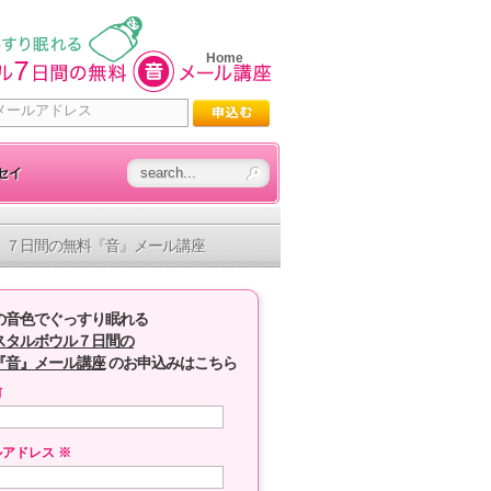
Home
セイ
７日間の無料『音』メール講座
の音色でぐっすり眠れる
スタルボウル７日間の
『音』メール講座
のお申込みはこちら
前
ルアドレス
※