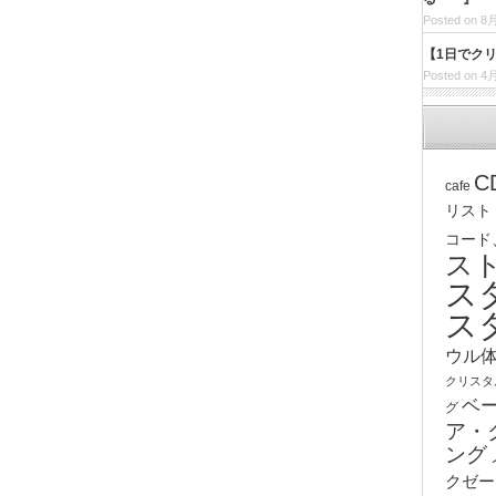
Posted on 8月
【1日でク
Posted on 4月
C
cafe
リスト
コード
ス
ス
ス
ウル
クリスタ
ベ
グ
ア・
ング
クゼー