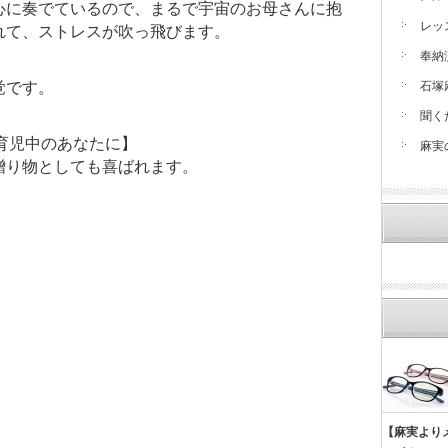
心に奏でているので、まるで宇宙のお母さんに抱
レッ
れて、ストレスが吹っ飛びます。
奉納
石塚
覚です。
聞く
ィ・育児中のあなたに】
麻実
贈り物としても喜ばれます。
【麻実より