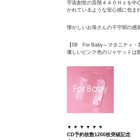
宇宙創世の音階４４０Ｈｚを中
かれているような安心感に包ま
懐かしいお母さんの子守唄の感
【09 For Baby～マタニテ
優しいピンク色のジャケットは
▼ ▼ ▼ ▼ ▼ ▼
CD予約枚数1200枚突破記念