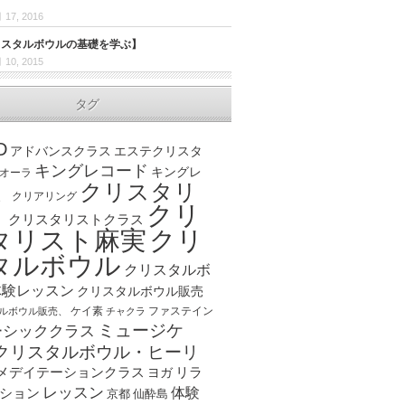
 17, 2016
リスタルボウルの基礎を学ぶ】
 10, 2015
タグ
D
アドバンスクラス
エステクリスタ
キングレコード
キングレ
オーラ
クリスタリ
、
クリアリング
クリ
ト
クリスタリストクラス
クリ
タリスト麻実
タルボウル
クリスタルボ
体験レッスン
クリスタルボウル販売
ケイ素
ファステイン
ルボウル販売、
チャクラ
ミュージケ
ーシッククラス
クリスタルボウル・ヒーリ
メデイテーションクラス
リラ
ヨガ
レッスン
体験
ション
京都
仙酔島