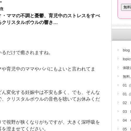
ー
ft
ィ・ママの不調と憂鬱、育児中のストレスをすべ
るクリスタルボウルの響き…
。
blog
いるだけで癒されますね。
topic
体験
マや育児中のママやパパにもよいと言われてま
無料
01
どん変化する妊娠中は不安も多く、でも、そんな
01
で、クリスタルボウルの音色を聴いてお休みくだ
02
03
04
りで視野が狭くなりがちですが、大きく深呼吸を
耳を澄ませてください。
05