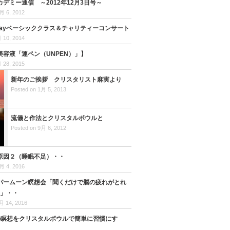
デミー通信 ～2012年12月3日号～
月 6, 2012
Dayベーシッククラス＆チャリティーコンサート
 10, 2014
美容液「運ペン（UNPEN）」】
 28, 2015
新年のご挨拶 クリスタリスト麻実より
Posted on 1月 5, 2013
流儀と作法とクリスタルボウルと
Posted on 9月 6, 2012
原因２（睡眠不足）・・
月 4, 2016
パームーン瞑想会「聞くだけで脳の疲れがとれ
ク」・・
月 14, 2016
の瞑想をクリスタルボウルで簡単に習慣にす