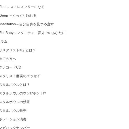
 Free～ストレスフリーになる
 Deep ～ぐっすり眠れる
Meditation～自分自身を見つめ直す
 For Baby～マタニティ・育児中のあなたに
コラム
リスタリスト®」とは？
めての方へ
グレコードCD
スタリスト麻実のエッセイ
スタルボウルとは？
スタルボウルのウソ!?ホント!?
スタルボウルの効果
スタルボウル販売
ボレーション演奏
マガバックナンバー