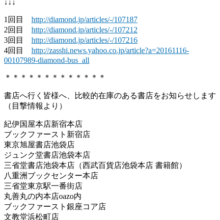
↓↓↓
1回目
http://diamond.jp/articles/-/107187
2回目
http://diamond.jp/articles/-/107212
3回目
http://diamond.jp/articles/-/107216
4回目
http://zasshi.news.yahoo.co.jp/article?a=20161116-
00107989-diamond-bus_all
＊＊＊＊＊＊＊＊＊＊＊＊＊
書店へ行く皆様へ、比較的在庫のある書店をお知らせします
（目撃情報より）
紀伊国屋本店新宿本店
ブックファースト新宿店
東京旭屋書店池袋店
ジュンク堂書店池袋本店
三省堂書店池袋本店（西武百貨店池袋本店 書籍館）
八重洲ブックセンター本店
三省堂東京駅一番街店
丸善丸の内本店oazo内
ブックファースト銀座コア店
文教堂浜松町店