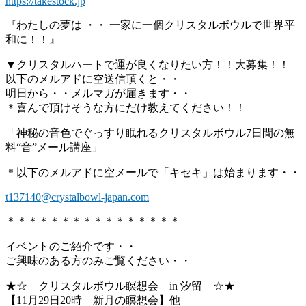
https://takestock.jp
『わたしの夢は ・・ 一家に一個クリスタルボウルで世界平
和に！！』
▼クリスタルハートで運が良くなりたい方！！大募集！！
以下のメルアドに空送信頂くと・・
明日から・・メルマガが届きます・・
＊喜んで頂けそうな方にだけ教えてください！！
「神秘の音色でぐっすり眠れるクリスタルボウル7日間の無
料“音”メール講座」
＊以下のメルアドに空メールで「キセキ」は始まります・・
t137140@crystalbowl-japan.com
＊＊＊＊＊＊＊＊＊＊＊＊＊＊＊＊
イベントのご紹介です・・
ご興味のある方のみご覧ください・・
★☆ クリスタルボウル瞑想会 in 汐留 ☆★
【11月29日20時 新月の瞑想会】他