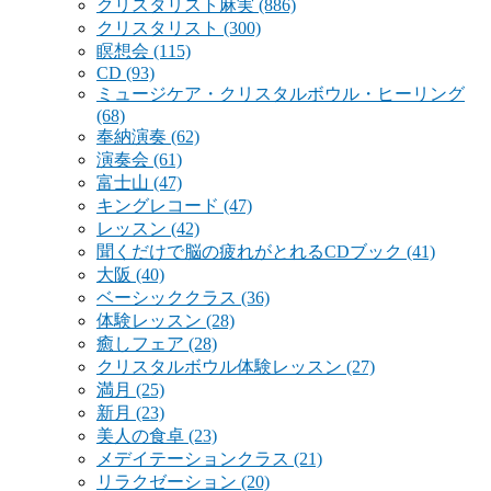
クリスタリスト麻実
(886)
クリスタリスト
(300)
瞑想会
(115)
CD
(93)
ミュージケア・クリスタルボウル・ヒーリング
(68)
奉納演奏
(62)
演奏会
(61)
富士山
(47)
キングレコード
(47)
レッスン
(42)
聞くだけで脳の疲れがとれるCDブック
(41)
大阪
(40)
ベーシッククラス
(36)
体験レッスン
(28)
癒しフェア
(28)
クリスタルボウル体験レッスン
(27)
満月
(25)
新月
(23)
美人の食卓
(23)
メデイテーションクラス
(21)
リラクゼーション
(20)