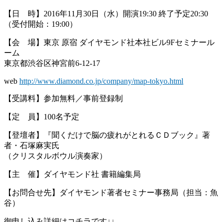
【日 時】2016年11月30日（水）開演19:30 終了予定20:30
（受付開始：19:00）
【会 場】東京 原宿 ダイヤモンド社本社ビル9Fセミナール
ーム
東京都渋谷区神宮前6-12-17
web
http://www.diamond.co.jp/company/map-tokyo.html
【受講料】参加無料／事前登録制
【定 員】100名予定
【登壇者】『聞くだけで脳の疲れがとれるＣＤブック』著
者・石塚麻実氏
（クリスタルボウル演奏家）
【主 催】ダイヤモンド社 書籍編集局
【お問合せ先】ダイヤモンド著者セミナー事務局（担当：魚
谷）
御申し込み詳細はコチラです↓↓