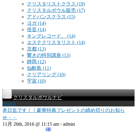
クリスタリストクラス
(19)
クリスタルボウル販売
(17)
アドバンスクラス
(15)
ヨガ
(14)
倍音
(14)
キングレコード、
(14)
エステクリスタリスト
(14)
京都
(13)
響きの特別講座
(13)
静岡
(12)
仙酔島
(11)
クリアリング
(10)
宇宙
(10)
クリスタルボウルナビ
Search
本日迄です！！豪華特典プレゼントの締め切りのお知ら
せ・・
11月 26th, 2016 @ 11:15 am › admin