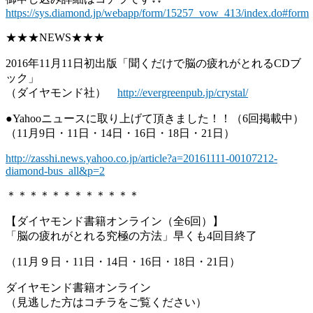
https://sys.diamond.jp/webapp/form/15257_vow_413/index.do#form
★★★NEWS★★★
2016年11月11日初出版「聞くだけで脳の疲れがとれるCDブ
ック」
（ダイヤモンド社）
http://evergreenpub.jp/crystal/
●Yahooニュースに取り上げて頂きました！！（6回掲載中）
（11月9日・11日・14日・16日・18日・21日）
http://zasshi.news.yahoo.co.jp/article?a=20161111-00107212-
diamond-bus_all&p=2
＊＊＊＊＊＊＊＊＊＊＊＊
【ダイヤモンド書籍オンライン（全6回）】
「脳の疲れがとれる究極の方法」早くも4回目終了
（11月９日・11日・14日・16日・18日・21日）
ダイヤモンド書籍オンライン
（見逃した方はコチラをご覧ください）