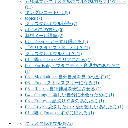
石塚麻実がクリスタルボウルの魅力をナビゲート
(11)
キングレコードCD
(9)
topics
(7)
クリスタルボウル販売
(7)
はじめての方へ
(6)
無料メール講座
(2)
07 Deep ～ぐっすり眠れる
(2)
「クリスタリスト®」とは？
(1)
クリスタルボウルとは？
(1)
01（陽）Clear～クリアになる
(1)
09 For Baby～マタニティ・育児中のあなたに
(1)
08 Meditation～自分自身を見つめ直す
(1)
06 Free～ストレスフリーになる
(1)
05 Relax～自律神経を安定させる
(1)
04 Change～新しい自分に出会うために
(1)
03 Energy～頑張りすぎのあなたに
(1)
02 Love～恋をしたい・愛が欲しいあなたに
(1)
01（陰）Dream～すぐに眠れる
(1)
クリスタルボウル
(975)