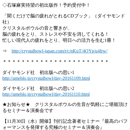
◇石塚麻実待望の初出版作！予約受付中！
「聞くだけで脳の疲れがとれるCDブック」（ダイヤモンド
社）
クリスタルボウルの音と響きが、
脳の疲れをとり、ストレスや不安を消してくれる！
忙しい現代人の疲れをとり、明日への活力を生む1冊！
⇒
http://crystalbowl-japan.com/r/c/nKuT/4OYp/u4Irw/
＊＊＊＊＊＊＊＊＊＊＊＊＊＊＊＊＊＊＊＊＊＊＊
ダイヤモンド社 初出版への思い1
http://ameblo.jp/crystalbowl/day-20161109.html
ダイヤモンド社 初出版への思い2
http://ameblo.jp/crystalbowl/day-20161110.html
★お知らせ★ クリスタルボウルの生音が気軽にご堪能頂け
るセミナー＆演奏会です
【11月30日（水）開催】刊行記念著者セミナー『最高のパフ
ォーマンスを発揮する究極のセミナー＆演奏会』