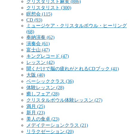
クリスタリスト麻実
(886)
クリスタリスト
(300)
瞑想会
(115)
CD
(93)
ミュージケア・クリスタルボウル・ヒーリング
(68)
奉納演奏
(62)
演奏会
(61)
富士山
(47)
キングレコード
(47)
レッスン
(42)
聞くだけで脳の疲れがとれるCDブック
(41)
大阪
(40)
ベーシッククラス
(36)
体験レッスン
(28)
癒しフェア
(28)
クリスタルボウル体験レッスン
(27)
満月
(25)
新月
(23)
美人の食卓
(23)
メデイテーションクラス
(21)
リラクゼーション
(20)