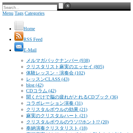
Menu
Tags
Categories
Home
RSS Feed
E-Mail
メルマガバックナンバー
(938)
クリスタリスト麻実のエッセイ
(805)
体験レッスン・演奏会
(102)
レッスンCLASS
(43)
blog
(42)
CDコラム
(42)
聞くだけで脳の疲れがとれるCDブック
(36)
コラボレーション演奏
(31)
クリスタルボウルの効果
(21)
麻実のクリスタルハート
(21)
クリスタルボウルのウソ!?ホント!?
(20)
奉納演奏クリスタリスト
(18)