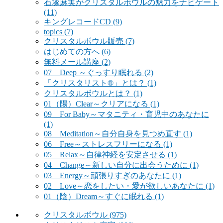
石塚麻実がクリスタルボウルの魅力をナビゲート
(11)
キングレコードCD
(9)
topics
(7)
クリスタルボウル販売
(7)
はじめての方へ
(6)
無料メール講座
(2)
07 Deep ～ぐっすり眠れる
(2)
「クリスタリスト®」とは？
(1)
クリスタルボウルとは？
(1)
01（陽）Clear～クリアになる
(1)
09 For Baby～マタニティ・育児中のあなたに
(1)
08 Meditation～自分自身を見つめ直す
(1)
06 Free～ストレスフリーになる
(1)
05 Relax～自律神経を安定させる
(1)
04 Change～新しい自分に出会うために
(1)
03 Energy～頑張りすぎのあなたに
(1)
02 Love～恋をしたい・愛が欲しいあなたに
(1)
01（陰）Dream～すぐに眠れる
(1)
クリスタルボウル
(975)