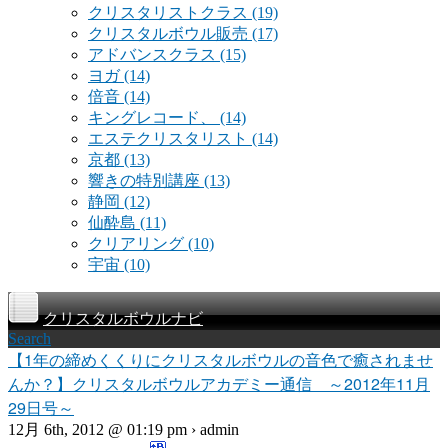
クリスタリストクラス
(19)
クリスタルボウル販売
(17)
アドバンスクラス
(15)
ヨガ
(14)
倍音
(14)
キングレコード、
(14)
エステクリスタリスト
(14)
京都
(13)
響きの特別講座
(13)
静岡
(12)
仙酔島
(11)
クリアリング
(10)
宇宙
(10)
クリスタルボウルナビ
Search
【1年の締めくくりにクリスタルボウルの音色で癒されませ
んか？】クリスタルボウルアカデミー通信 ～2012年11月
29日号～
12月 6th, 2012 @ 01:19 pm › admin