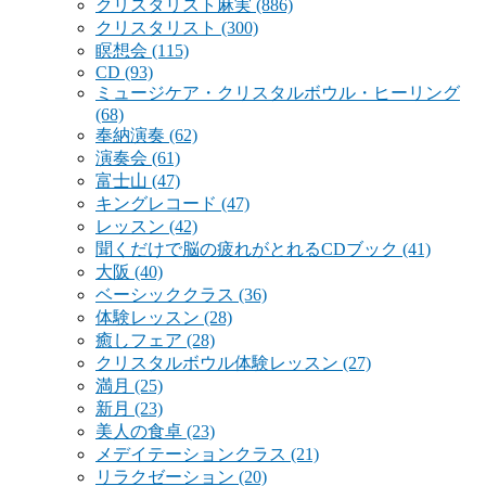
クリスタリスト麻実
(886)
クリスタリスト
(300)
瞑想会
(115)
CD
(93)
ミュージケア・クリスタルボウル・ヒーリング
(68)
奉納演奏
(62)
演奏会
(61)
富士山
(47)
キングレコード
(47)
レッスン
(42)
聞くだけで脳の疲れがとれるCDブック
(41)
大阪
(40)
ベーシッククラス
(36)
体験レッスン
(28)
癒しフェア
(28)
クリスタルボウル体験レッスン
(27)
満月
(25)
新月
(23)
美人の食卓
(23)
メデイテーションクラス
(21)
リラクゼーション
(20)