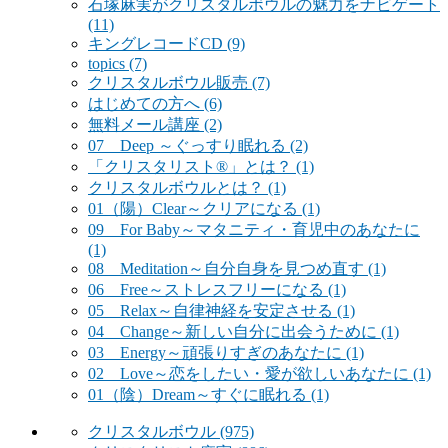
石塚麻実がクリスタルボウルの魅力をナビゲート
(11)
キングレコードCD
(9)
topics
(7)
クリスタルボウル販売
(7)
はじめての方へ
(6)
無料メール講座
(2)
07 Deep ～ぐっすり眠れる
(2)
「クリスタリスト®」とは？
(1)
クリスタルボウルとは？
(1)
01（陽）Clear～クリアになる
(1)
09 For Baby～マタニティ・育児中のあなたに
(1)
08 Meditation～自分自身を見つめ直す
(1)
06 Free～ストレスフリーになる
(1)
05 Relax～自律神経を安定させる
(1)
04 Change～新しい自分に出会うために
(1)
03 Energy～頑張りすぎのあなたに
(1)
02 Love～恋をしたい・愛が欲しいあなたに
(1)
01（陰）Dream～すぐに眠れる
(1)
クリスタルボウル
(975)