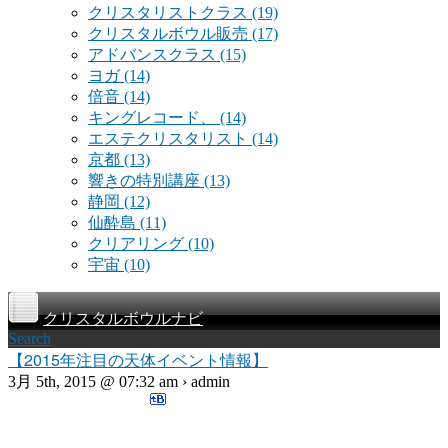
クリスタリストクラス
(19)
クリスタルボウル販売
(17)
アドバンスクラス
(15)
ヨガ
(14)
倍音
(14)
キングレコード、
(14)
エステクリスタリスト
(14)
京都
(13)
響きの特別講座
(13)
静岡
(12)
仙酔島
(11)
クリアリング
(10)
宇宙
(10)
クリスタルボウルナビ
Search
【2015年注目の天体イベント情報】
3月 5th, 2015 @ 07:32 am › admin