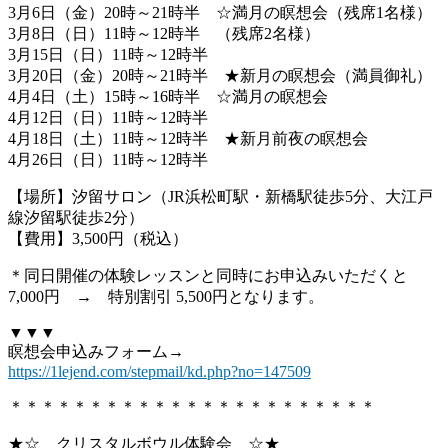
3月6日（金）20時～21時半 ☆満月の瞑想会（残席1名様）
3月8日（日）11時～12時半 （残席2名様）
3月15日（日）11時～12時半
3月20日（金）20時～21時半 ★新月の瞑想会（満員御礼）
4月4日（土）15時～16時半 ☆満月の瞑想会
4月12日（日）11時～12時半
4月18日（土）11時～12時半 ★新月前夜の瞑想会
4月26日（日）11時～12時半
【場所】汐留サロン（JR浜松町駅・新橋駅徒歩5分、大江戸
線汐留駅徒歩2分）
【費用】3,500円（税込）
＊同日開催の体験レッスンと同時にお申込みいただくと
7,000円 → 特別割引 5,500円となります。
▼▼▼
瞑想会申込みフォーム→
https://1lejend.com/stepmail/kd.php?no=147509
＊＊＊＊＊＊＊＊＊＊＊＊＊＊＊＊＊＊＊＊＊＊＊
★☆ クリスタルボウル体験会 ☆★