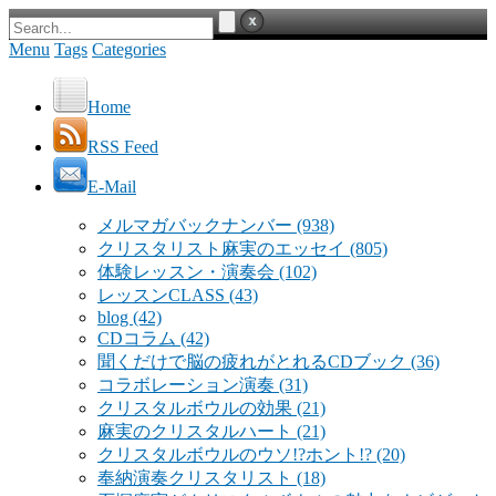
Menu
Tags
Categories
Home
RSS Feed
E-Mail
メルマガバックナンバー
(938)
クリスタリスト麻実のエッセイ
(805)
体験レッスン・演奏会
(102)
レッスンCLASS
(43)
blog
(42)
CDコラム
(42)
聞くだけで脳の疲れがとれるCDブック
(36)
コラボレーション演奏
(31)
クリスタルボウルの効果
(21)
麻実のクリスタルハート
(21)
クリスタルボウルのウソ!?ホント!?
(20)
奉納演奏クリスタリスト
(18)