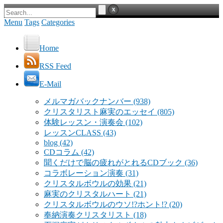
Menu
Tags
Categories
Home
RSS Feed
E-Mail
メルマガバックナンバー
(938)
クリスタリスト麻実のエッセイ
(805)
体験レッスン・演奏会
(102)
レッスンCLASS
(43)
blog
(42)
CDコラム
(42)
聞くだけで脳の疲れがとれるCDブック
(36)
コラボレーション演奏
(31)
クリスタルボウルの効果
(21)
麻実のクリスタルハート
(21)
クリスタルボウルのウソ!?ホント!?
(20)
奉納演奏クリスタリスト
(18)