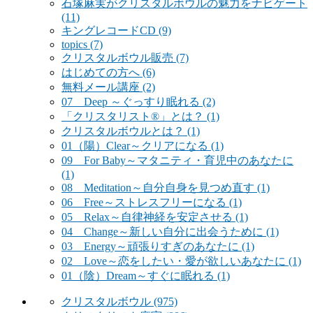
石塚麻実がクリスタルボウルの魅力をナビゲート
(11)
キングレコードCD
(9)
topics
(7)
クリスタルボウル販売
(7)
はじめての方へ
(6)
無料メール講座
(2)
07 Deep ～ぐっすり眠れる
(2)
「クリスタリスト®」とは？
(1)
クリスタルボウルとは？
(1)
01（陽）Clear～クリアになる
(1)
09 For Baby～マタニティ・育児中のあなたに
(1)
08 Meditation～自分自身を見つめ直す
(1)
06 Free～ストレスフリーになる
(1)
05 Relax～自律神経を安定させる
(1)
04 Change～新しい自分に出会うために
(1)
03 Energy～頑張りすぎのあなたに
(1)
02 Love～恋をしたい・愛が欲しいあなたに
(1)
01（陰）Dream～すぐに眠れる
(1)
クリスタルボウル
(975)