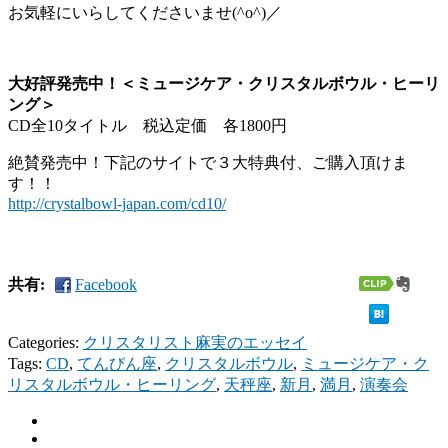
お気軽にいらしてくださいませ(^o^)／
大好評発売中！＜ミュージケア・クリスタルボウル・ヒーリ
ング＞
CD全10タイトル 税込定価 各1800円
絶賛発売中！下記のサイトで３大特典付、ご購入頂けま
す！！
http://crystalbowl-japan.com/cd10/
共有:
Facebook
Categories:
クリスタリスト麻実のエッセイ
Tags:
CD
,
てんびん座
,
クリスタルボウル
,
ミュージケア・ク
リスタルボウル・ヒーリング
,
天秤座
,
新月
,
満月
,
演奏会