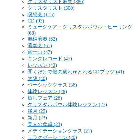
クリスタリスト麻実
(886)
クリスタリスト
(300)
瞑想会
(115)
CD
(93)
ミュージケア・クリスタルボウル・ヒーリング
(68)
奉納演奏
(62)
演奏会
(61)
富士山
(47)
キングレコード
(47)
レッスン
(42)
聞くだけで脳の疲れがとれるCDブック
(41)
大阪
(40)
ベーシッククラス
(36)
体験レッスン
(28)
癒しフェア
(28)
クリスタルボウル体験レッスン
(27)
満月
(25)
新月
(23)
美人の食卓
(23)
メデイテーションクラス
(21)
リラクゼーション
(20)