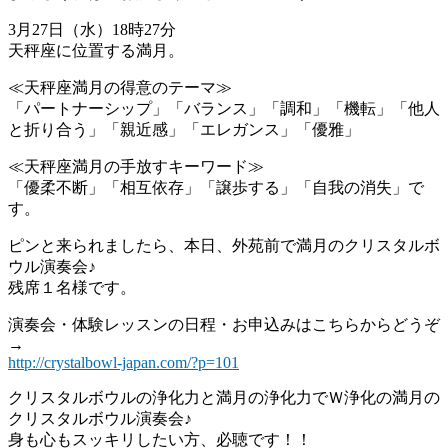
3月27日（水）18時27分
天秤座に位置する満月。
≪天秤座満月の得意のテーマ≫
「パートナーシップ」「バランス」「調和」「機転」「他人
と折り合う」「親近感」「エレガンス」「優雅」
≪天秤座満月の手放すキーワード≫
「優柔不断」「相互依存」「譲歩する」「自我の消失」で
す。
ピンと来られましたら、本日、外苑前で満月のクリスタルボ
ウル演奏会♪
残席１名様です。
演奏会・体験レッスンの日程・お申込みはこちらからどうぞ
→
http://crystalbowl-japan.com/?p=101
クリスタルボウルの浄化力と満月の浄化力でＷ浄化の満月の
クリスタルボウル演奏会♪
身も心もスッキリしたい方、必聴です！！