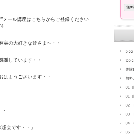
音”メール講座はこちらからご登録ください
74
麻実の大好きな皆さまへ・・
blog
感謝しています・・
topic
体験
おはようございます・・
無料
01
01
02
・・
03
04
瞑想会です・・」
05