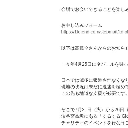
会場でお会いできることを楽し
お申し込みフォーム
https://1lejend.com/stepmail/k
以下は高橋全さんからのお知ら
「今年4月25日にネパールを襲
日本では滅多に報道されなくな
現地の状況は未だに混迷を極め
この先も地道な支援が必要です
そこで7月21日（火）から26日
渋谷宮益坂にある「くるくる Glob
チャリティのイベントを行なう