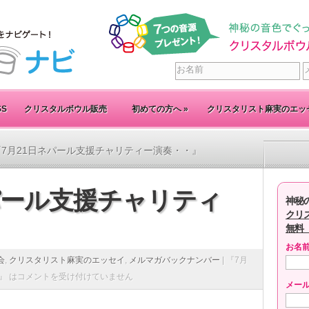
SS
クリスタルボウル販売
初めての方へ
»
クリスタリスト麻実のエッ
『7月21日ネパール支援チャリティー演奏・・』
パール支援チャリティ
神秘
クリ
無料
お名
会
,
クリスタリスト麻実のエッセイ
,
メルマガバックナンバー
|
『7月
』 は
コメントを受け付けていません
メー