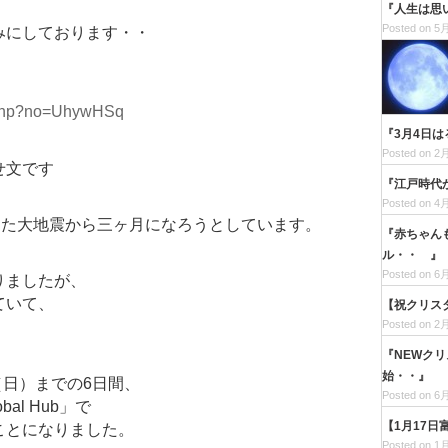
『人生は思
Posted on 5月
みにしております・・
d.php?no=UhywHSq
『3月4日
Posted on 2月
せ文です
『江戸時代
Posted on 4月
った大地震から三ヶ月になろうとしています。
『赤ちゃん
ル・・ 』
Posted on 6月
りましたが、
ていて、
【祝クリス
Posted on 2月
。
『NEWク
始・・』
（日）までの6日間、
Posted on 6月
al Hub」で
【1月17
ことになりました。
Posted on 1月