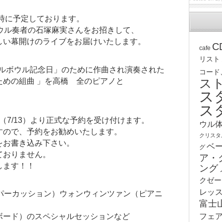
7時に予定しております。
ウル奏者の石塚麻実さんをお招きして、
しい幕開けのライブをお届けいたします。
C
cafe
リスト
スタルボウル記念日」のために作曲され演奏された
コード
ス
ための組曲 」を高橋 全のピアノと
ス
ス
日（7/13）より正式な予約を受け付けます。
ウル
すので、予約をお勧めいたします。
クリスタ
をお書き込み下さい。
ベ
グ
ておりません。
ア・
します！！
ング
クゼー
レッ
（パーカッション）ウォンウィンツァン（ピアニ
富士
フェ
ボード）のスペシャルセッションなど