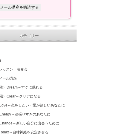
カテゴリー
s
レッスン・演奏会
メール講座
（陰）Dream～すぐに眠れる
（陽）Clear～クリアになる
 Love～恋をしたい・愛が欲しいあなたに
 Energy～頑張りすぎのあなたに
 Change～新しい自分に出会うために
 Relax～自律神経を安定させる