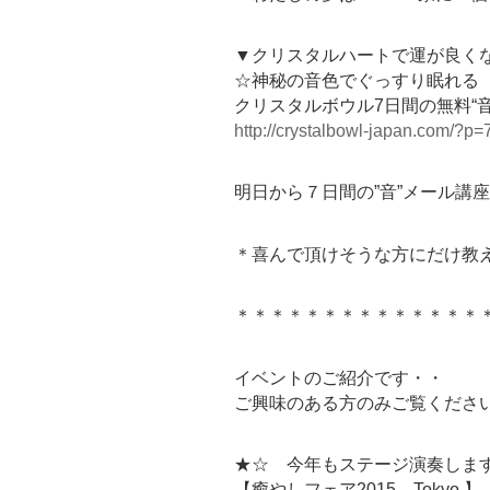
▼クリスタルハートで運が良く
☆神秘の音色でぐっすり眠れる
クリスタルボウル7日間の無料“
http://crystalbowl-japan.com/?p=
明日から７日間の”音”メール講
＊喜んで頂けそうな方にだけ教
＊＊＊＊＊＊＊＊＊＊＊＊＊＊
イベントのご紹介です・・
ご興味のある方のみご覧くださ
★☆ 今年もステージ演奏しま
【癒やしフェア2015 Tokyo 】