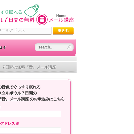
Home
セイ
７日間の無料『音』メール講座
の音色でぐっすり眠れる
スタルボウル７日間の
『音』メール講座
のお申込みはこちら
前
ルアドレス
※