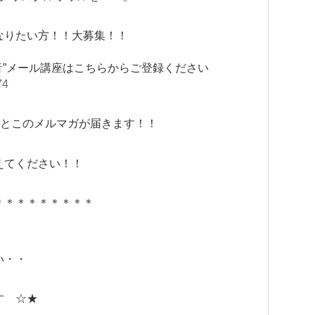
なりたい方！！大募集！！
音”メール講座はこちらからご登録ください
74
座とこのメルマガが届きます！！
えてください！！
＊＊＊＊＊＊＊＊＊
い・・
す ☆★