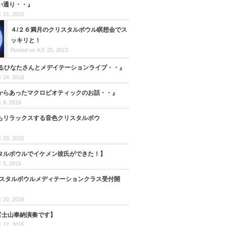
い通り・・』
 21, 2015
４/２６満月のクリスタルボウル瞑想会でス
ッキリと！
Posted on 4月 25, 2013
はるひなたさんとメデイテーションライブ・・』
 24, 2016
からあったマクロビオティックのお話・・』
 8, 2016
もリラックスする音色クリスタルボウ
 29, 2015
タルボウルでイケメン彼氏ができた！】
 5, 2015
リスタルボウルメディテーションクラス受付開
 20, 2016
日富士山奉納演奏です】
 17, 2015