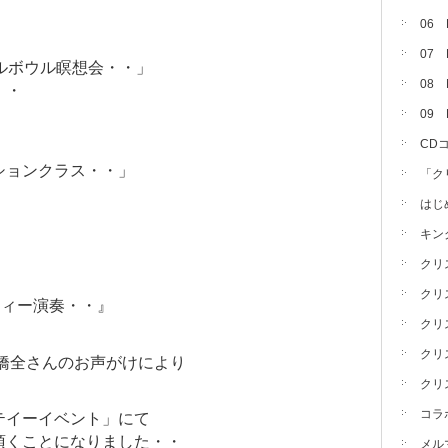
06
07
ルボウル瞑想会・・」
08 
・・
09
CD
ションクラス・・」
「ク
はじ
キン
クリ
クリ
ティー演奏・・』
クリ
クリ
高橋全さんのお声がけにより
クリ
コラ
テイーイベント」にて
頂くことになりました・・
メル