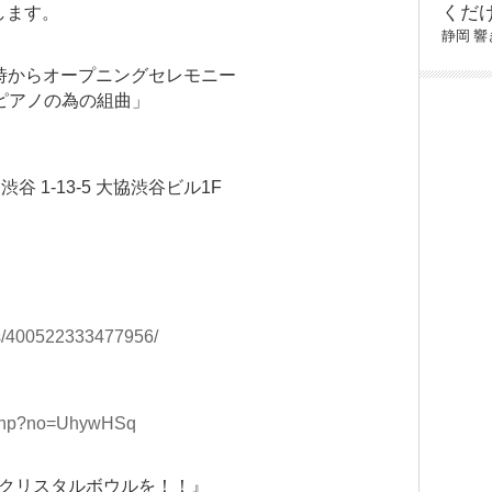
くだ
します。
静岡
響
17時からオープニングセレモニー
ピアノの為の組曲」
渋谷 1-13-5 大協渋谷ビル1F
ts/400522333477956/
d.php?no=UhywHSq
個クリスタルボウルを！！』