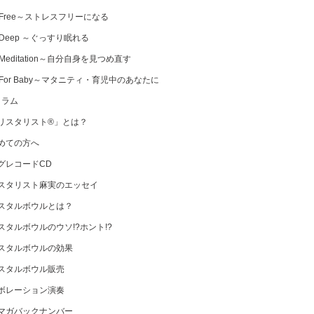
 Free～ストレスフリーになる
 Deep ～ぐっすり眠れる
Meditation～自分自身を見つめ直す
 For Baby～マタニティ・育児中のあなたに
コラム
リスタリスト®」とは？
めての方へ
グレコードCD
スタリスト麻実のエッセイ
スタルボウルとは？
スタルボウルのウソ!?ホント!?
スタルボウルの効果
スタルボウル販売
ボレーション演奏
マガバックナンバー