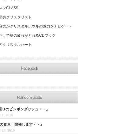
スンCLASS
演奏クリスタリスト
麻実がクリスタルボウルの魅力をナビゲート
だけで脳の疲れがとれるCDブック
のクリスタルハート
Facebook
Random posts
悟りのピンポンダッシュ・・』
 1, 2016
人の食卓 開催します・・』
 26, 2016