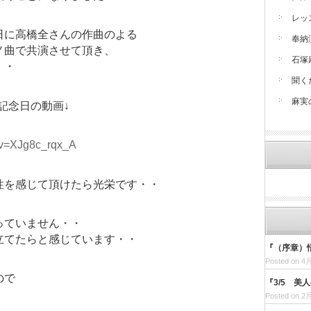
レッ
日に高橋全さんの作曲のよる
奉納
ノ曲で共演させて頂き、
石塚
・・
聞く
麻実
ル記念日の動画↓
?v=XJg8c_rqx_A
性を感じて頂けたら光栄です・・
っていません・・
立てたらと感じています・・
『（序章）
Posted on 4月
ので
『3/5 美
・
Posted on 2月