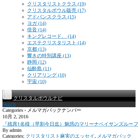
クリスタリストクラス
(19)
クリスタルボウル販売
(17)
アドバンスクラス
(15)
ヨガ
(14)
倍音
(14)
キングレコード、
(14)
エステクリスタリスト
(14)
京都
(13)
響きの特別講座
(13)
静岡
(12)
仙酔島
(11)
クリアリング
(10)
宇宙
(10)
クリスタルボウルナビ
Search
Categories › メルマガバックナンバー
10月 2, 2016
『残席1名様（早割今日迄）魅惑のマリーナベイサンズルーフT
By
admin
Categories:
クリスタリスト麻実のエッセイ
,
メルマガバック