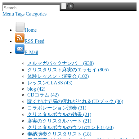
Menu
Tags
Categories
Home
RSS Feed
E-Mail
メルマガバックナンバー
(938)
クリスタリスト麻実のエッセイ
(805)
体験レッスン・演奏会
(102)
レッスンCLASS
(43)
blog
(42)
CDコラム
(42)
聞くだけで脳の疲れがとれるCDブック
(36)
コラボレーション演奏
(31)
クリスタルボウルの効果
(21)
麻実のクリスタルハート
(21)
クリスタルボウルのウソ!?ホント!?
(20)
奉納演奏クリスタリスト
(18)