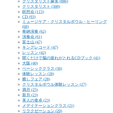
クリスタリスト麻実
(886)
クリスタリスト
(300)
瞑想会
(115)
CD
(93)
ミュージケア・クリスタルボウル・ヒーリング
(68)
奉納演奏
(62)
演奏会
(61)
富士山
(47)
キングレコード
(47)
レッスン
(42)
聞くだけで脳の疲れがとれるCDブック
(41)
大阪
(40)
ベーシッククラス
(36)
体験レッスン
(28)
癒しフェア
(28)
クリスタルボウル体験レッスン
(27)
満月
(25)
新月
(23)
美人の食卓
(23)
メデイテーションクラス
(21)
リラクゼーション
(20)