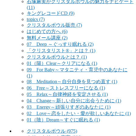
石塚麻実がクリスタルボウルの魅力をナビゲート
(11)
キングレコードCD
(9)
topics
(7)
クリスタルボウル販売
(7)
はじめての方へ
(6)
無料メール講座
(2)
07 Deep ～ぐっすり眠れる
(2)
「クリスタリスト®」とは？
(1)
クリスタルボウルとは？
(1)
01（陽）Clear～クリアになる
(1)
09 For Baby～マタニティ・育児中のあなたに
(1)
08 Meditation～自分自身を見つめ直す
(1)
06 Free～ストレスフリーになる
(1)
05 Relax～自律神経を安定させる
(1)
04 Change～新しい自分に出会うために
(1)
03 Energy～頑張りすぎのあなたに
(1)
02 Love～恋をしたい・愛が欲しいあなたに
(1)
01（陰）Dream～すぐに眠れる
(1)
クリスタルボウル
(975)