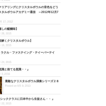
クリアリングにクリスタルボウルの音色をどう
タルボウルアカデミー通信 ～2012年12月7
月 17, 2012
癒しの醍醐味】
 28, 2015
紐解くクリスタルボウル】
 19, 2015
日ミラクル・ファステイング・テイーパーテイ
 24, 2016
意識と捨てる意識・・』
 3, 2016
素敵なクリスタルボウル演奏シリーズ２８
Posted on 9月 9, 2013
ーシッククラスに日本中から生徒さん・・ 』
 23, 2015