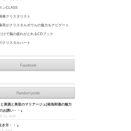
スンCLASS
演奏クリスタリスト
麻実がクリスタルボウルの魅力をナビゲート
だけで脳の疲れがとれるCDブック
のクリスタルハート
Facebook
Random posts
美食と美酒と美音のマリアージュ[発泡和酒の魅力
]のお誘い・・』
月 21, 2016
生き方・・ 』
 5, 2015