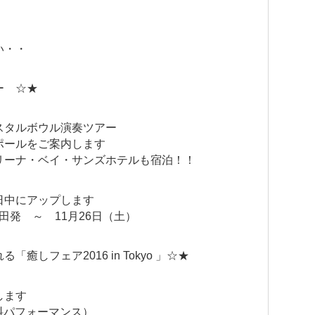
い・・
ー ☆★
スタルボウル演奏ツアー
ポールをご案内します
リーナ・ベイ・サンズホテルも宿泊！！
日中にアップします
羽田発 ～ 11月26日（土）
しフェア2016 in Tokyo 」☆★
します
無料パフォーマンス）