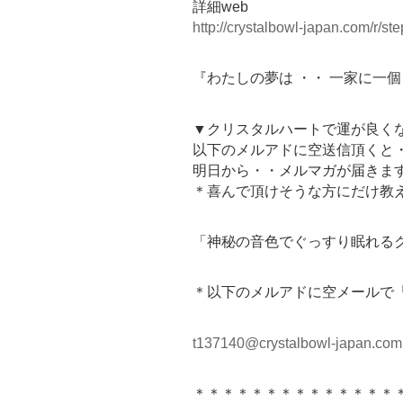
詳細web
http://crystalbowl-japan.com/r/
『わたしの夢は ・・ 一家に一
▼クリスタルハートで運が良く
以下のメルアドに空送信頂くと
明日から・・メルマガが届きま
＊喜んで頂けそうな方にだけ教
「神秘の音色でぐっすり眠れるク
＊以下のメルアドに空メールで
t137140@crystalbowl-japan.com
＊＊＊＊＊＊＊＊＊＊＊＊＊＊