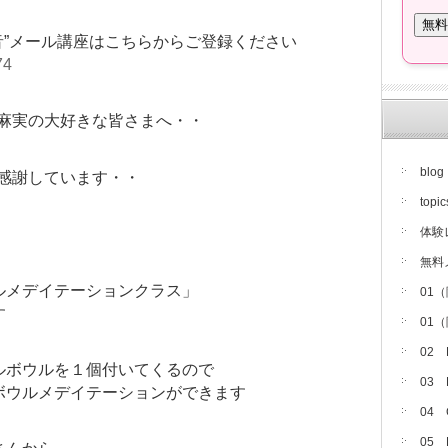
音”メール講座はこちらからご登録ください
74
麻実の大好きな皆さまへ・・
blog
感謝しています・・
topic
体験
無料
ルメデイテーションクラス」
01
す
01
02
ルボウルを１個付いてくるので
03
ボウルメデイテーションができます
04
05