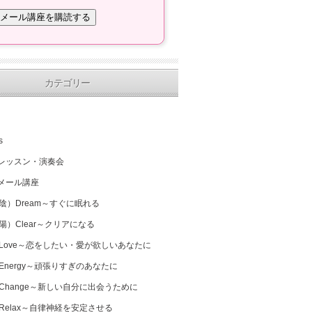
カテゴリー
s
レッスン・演奏会
メール講座
（陰）Dream～すぐに眠れる
（陽）Clear～クリアになる
 Love～恋をしたい・愛が欲しいあなたに
 Energy～頑張りすぎのあなたに
 Change～新しい自分に出会うために
 Relax～自律神経を安定させる