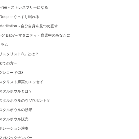
 Free～ストレスフリーになる
 Deep ～ぐっすり眠れる
Meditation～自分自身を見つめ直す
 For Baby～マタニティ・育児中のあなたに
コラム
リスタリスト®」とは？
めての方へ
グレコードCD
スタリスト麻実のエッセイ
スタルボウルとは？
スタルボウルのウソ!?ホント!?
スタルボウルの効果
スタルボウル販売
ボレーション演奏
マガバックナンバー