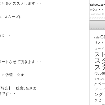
ことをオススメします・・
Yahooニ
ック」・・
Posted on 11
常にスムーズに
では・・
C
cafe
リスト
コード
ス
ス
ポートさせて頂きます・・
ス
ウル
in 汐留 ☆★
クリスタ
ベ
グ
瞑想会】 残席3名さま
ア・
奏です・・
ング
クゼー