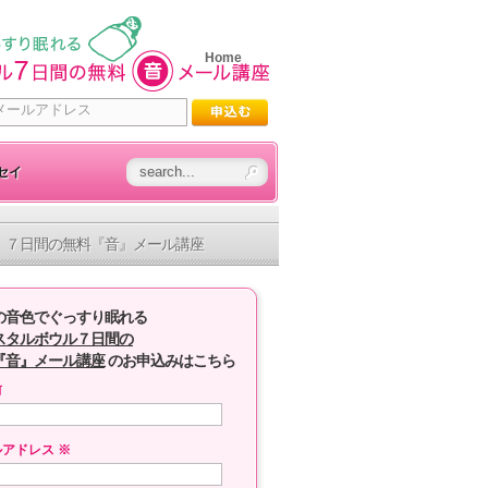
Home
セイ
７日間の無料『音』メール講座
の音色でぐっすり眠れる
スタルボウル７日間の
『音』メール講座
のお申込みはこちら
前
ルアドレス
※