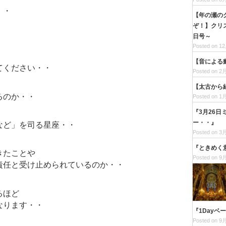
・・
【年の瀬の
ぞ！】クリス
日号～
Posted on 12
【音による
てください・・
Posted on 2月
【太古から
るのか・・
Posted on 1月
『3月26
ー・・』
など」を司る星座・・
Posted on 3月
『ときめく
きたことや
Posted on 9月
責任と受け止められているのか・・
るほど
なります・・
『1Dayベ
Posted on 9月