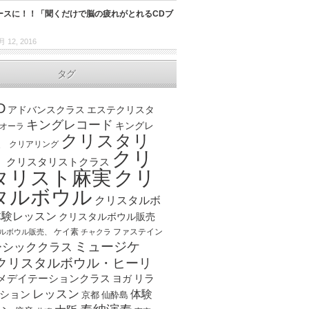
ュースに！！「聞くだけで脳の疲れがとれるCDブ
月 12, 2016
タグ
D
アドバンスクラス
エステクリスタ
キングレコード
キングレ
オーラ
クリスタリ
、
クリアリング
クリ
ト
クリスタリストクラス
クリ
タリスト麻実
タルボウル
クリスタルボ
体験レッスン
クリスタルボウル販売
ケイ素
ファステイン
ルボウル販売、
チャクラ
ミュージケ
ーシッククラス
クリスタルボウル・ヒーリ
メデイテーションクラス
リラ
ヨガ
レッスン
体験
ション
京都
仙酔島