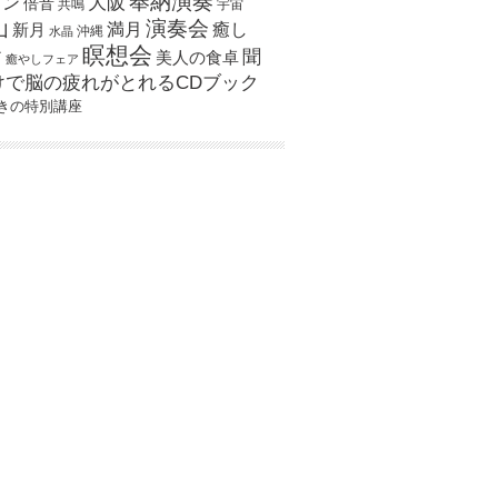
奉納演奏
大阪
スン
倍音
宇宙
共鳴
演奏会
山
新月
満月
癒し
沖縄
水晶
瞑想会
聞
ア
美人の食卓
癒やしフェア
けで脳の疲れがとれるCDブック
きの特別講座