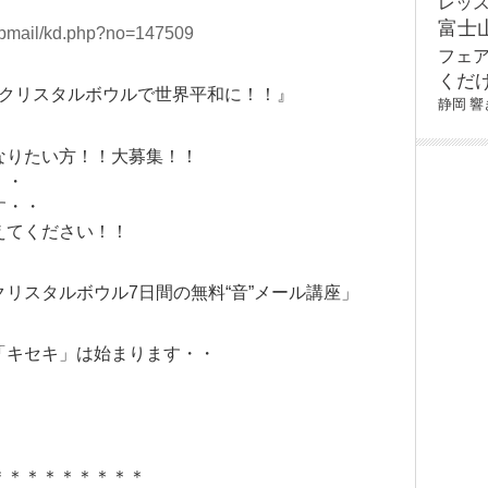
レッ
富士
stepmail/kd.php?no=147509
フェ
くだ
個クリスタルボウルで世界平和に！！』
静岡
響
なりたい方！！大募集！！
・・
す・・
えてください！！
リスタルボウル7日間の無料“音”メール講座」
「キセキ」は始まります・・
＊＊＊＊＊＊＊＊＊