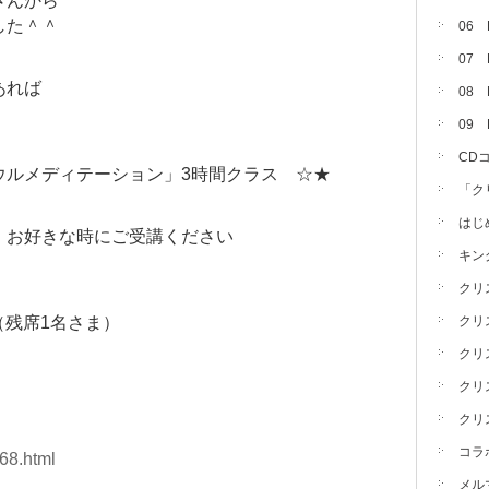
さんから
した＾＾
06
07
あれば
08 
09
CD
ウルメディテーション」3時間クラス ☆★
「ク
はじ
）お好きな時にご受講ください
キン
クリ
（残席1名さま）
クリ
クリ
クリ
クリ
コラ
68.html
メル