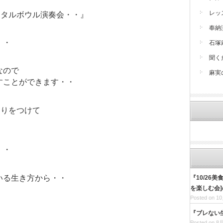
レッ
スタルボウル演奏会・・』
奉納
・・
石塚
聞く
なので
麻実
すことができます・・
切りをつけて
・・
いる生き方から・・
『10/26
を楽しむ会
Posted on 10
『ブレない
Posted on 8月