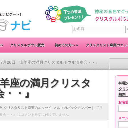
SS
クリスタルボウル販売
初めての方へ
»
クリスタリスト麻実のエッ
『7月20日 山羊座の満月クリスタルボウル演奏会・・』
山羊座の満月クリスタ
神秘
クリ
会・・』
無料
お名
会
,
クリスタリスト麻実のエッセイ
,
メルマガバックナンバー
|
『7月
奏会・・』 は
コメントを受け付けていません
メー