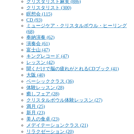
クリスタリスト麻実
(886)
クリスタリスト
(300)
瞑想会
(115)
CD
(93)
ミュージケア・クリスタルボウル・ヒーリング
(68)
奉納演奏
(62)
演奏会
(61)
富士山
(47)
キングレコード
(47)
レッスン
(42)
聞くだけで脳の疲れがとれるCDブック
(41)
大阪
(40)
ベーシッククラス
(36)
体験レッスン
(28)
癒しフェア
(28)
クリスタルボウル体験レッスン
(27)
満月
(25)
新月
(23)
美人の食卓
(23)
メデイテーションクラス
(21)
リラクゼーション
(20)