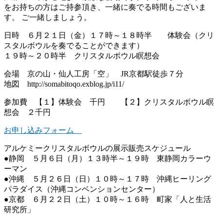
をお持ちの方はご持参頂き、一緒に奏でる時間もございま
す。 ご一緒しましょう。
日時 ６月２１日（金）１７時～１８時半 体験会（クリ
スタルボウルを奏でることができます）
１９時～２０時半 クリスタルボウル瞑想会
会場 京の山・仙人工房「空」 JR京都駅徒歩７分
地図 http://somabitoqo.exblog.jp/i11/
参加費 【１】体験会 千円 【２】クリスタルボウル瞑
想会 ２千円
お申し込みフォーム
アルケミークリスタルボウルの展示販売スケジュール
●静岡 ５月６日（月）１３時半～１９時 東静岡カラーウ
ーマン
●沖縄 ５月２６日（日）１０時～１７時 沖縄ヒーリング
パラダイス（沖縄コンベンションセンター）
●京都 ６月２２日（土）１０時～１６時 町家「人と生活
研究所」