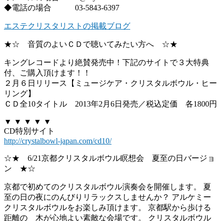
◆電話の場合 03-5843-6397
エステクリスタリストの掲載ブログ
★☆ 音質のよいＣＤで聴いてみたい方へ ☆★
キングレコードより絶賛発売中！下記のサイトで３大特典
付、ご購入頂けます！！
２月６日リリース【ミュージケア・クリスタルボウル・ヒー
リング】
ＣＤ全10タイトル 2013年2月6日発売／税込定価 各1800円
▼ ▼ ▼ ▼ ▼
CD特別サイト
http://crystalbowl-japan.com/cd10/
☆★ 6/21京都クリスタルボウル瞑想会 夏至の日バージョ
ン ★☆
京都で初めてのクリスタルボウル演奏会を開催します。 夏
至の日の夜にのんびりリラックスしませんか？ アルケミー
クリスタルボウルをお楽しみ頂けます。 京都駅から歩ける
距離の 木が心地よい素敵な会場です。 クリスタルボウル