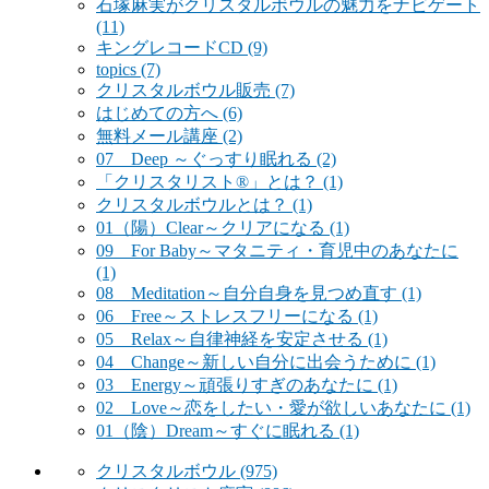
石塚麻実がクリスタルボウルの魅力をナビゲート
(11)
キングレコードCD
(9)
topics
(7)
クリスタルボウル販売
(7)
はじめての方へ
(6)
無料メール講座
(2)
07 Deep ～ぐっすり眠れる
(2)
「クリスタリスト®」とは？
(1)
クリスタルボウルとは？
(1)
01（陽）Clear～クリアになる
(1)
09 For Baby～マタニティ・育児中のあなたに
(1)
08 Meditation～自分自身を見つめ直す
(1)
06 Free～ストレスフリーになる
(1)
05 Relax～自律神経を安定させる
(1)
04 Change～新しい自分に出会うために
(1)
03 Energy～頑張りすぎのあなたに
(1)
02 Love～恋をしたい・愛が欲しいあなたに
(1)
01（陰）Dream～すぐに眠れる
(1)
クリスタルボウル
(975)