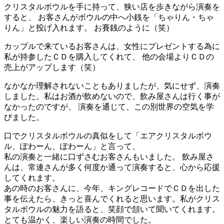
クリスタルボウルを手に持って、狭い店を歩きながら演奏を
すると、 お客さんがボウルの中へ小銭を「ちゃりん・ちゃ
りん」と投げ入れます。 お賽銭のように（笑）
カップルで来ているお客さんは、女性にプレゼントする為に
私が持参したＣＤを購入してくれて、 他の会場よりＣＤの
売上がアップします（笑）
なかなか理解されないこともありましたが、気にせず、演奏
しました。私はお酒が飲めないので、飲み屋さんは行く事が
なかったのですが、 演奏を通じて、この別世界の空気を学
びました。
口でクリスタルボウルの真似をして「エアクリスタルボウ
ル、ぽわーん、ぽわーん」と言って、
私の演奏と一緒に口ずさむお客さんもいました。 飲み屋さ
んは、常連さんが多く何度か通って演奏すると、心から応援
してくれます。
あの時のお客さんに、今年、キングレコードでＣＤを出した
事を伝えたら、きっと喜んでくれると思います。私がクリス
タルボウルの魅力を語ると、笑顔で頷いて聞いてくれます。
とても温かく、楽しい演奏の時間でした。