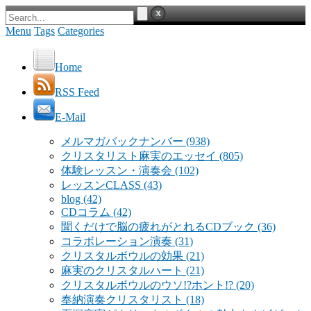
Menu
Tags
Categories
Home
RSS Feed
E-Mail
メルマガバックナンバー
(938)
クリスタリスト麻実のエッセイ
(805)
体験レッスン・演奏会
(102)
レッスンCLASS
(43)
blog
(42)
CDコラム
(42)
聞くだけで脳の疲れがとれるCDブック
(36)
コラボレーション演奏
(31)
クリスタルボウルの効果
(21)
麻実のクリスタルハート
(21)
クリスタルボウルのウソ!?ホント!?
(20)
奉納演奏クリスタリスト
(18)