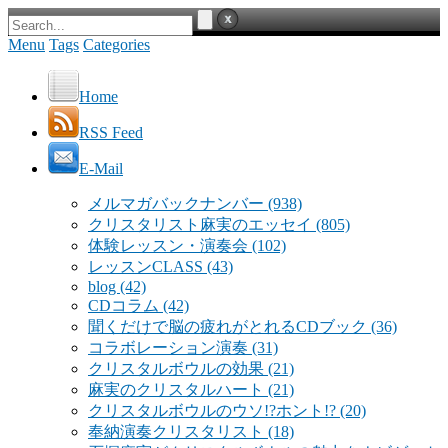
Menu
Tags
Categories
Home
RSS Feed
E-Mail
メルマガバックナンバー
(938)
クリスタリスト麻実のエッセイ
(805)
体験レッスン・演奏会
(102)
レッスンCLASS
(43)
blog
(42)
CDコラム
(42)
聞くだけで脳の疲れがとれるCDブック
(36)
コラボレーション演奏
(31)
クリスタルボウルの効果
(21)
麻実のクリスタルハート
(21)
クリスタルボウルのウソ!?ホント!?
(20)
奉納演奏クリスタリスト
(18)