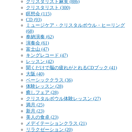
クリスタリスト麻実
(886)
クリスタリスト
(300)
瞑想会
(115)
CD
(93)
ミュージケア・クリスタルボウル・ヒーリング
(68)
奉納演奏
(62)
演奏会
(61)
富士山
(47)
キングレコード
(47)
レッスン
(42)
聞くだけで脳の疲れがとれるCDブック
(41)
大阪
(40)
ベーシッククラス
(36)
体験レッスン
(28)
癒しフェア
(28)
クリスタルボウル体験レッスン
(27)
満月
(25)
新月
(23)
美人の食卓
(23)
メデイテーションクラス
(21)
リラクゼーション
(20)