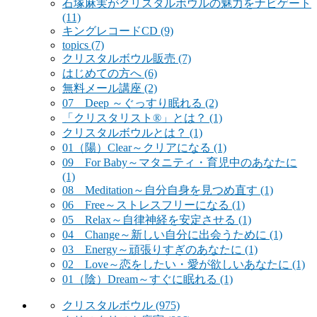
石塚麻実がクリスタルボウルの魅力をナビゲート
(11)
キングレコードCD
(9)
topics
(7)
クリスタルボウル販売
(7)
はじめての方へ
(6)
無料メール講座
(2)
07 Deep ～ぐっすり眠れる
(2)
「クリスタリスト®」とは？
(1)
クリスタルボウルとは？
(1)
01（陽）Clear～クリアになる
(1)
09 For Baby～マタニティ・育児中のあなたに
(1)
08 Meditation～自分自身を見つめ直す
(1)
06 Free～ストレスフリーになる
(1)
05 Relax～自律神経を安定させる
(1)
04 Change～新しい自分に出会うために
(1)
03 Energy～頑張りすぎのあなたに
(1)
02 Love～恋をしたい・愛が欲しいあなたに
(1)
01（陰）Dream～すぐに眠れる
(1)
クリスタルボウル
(975)