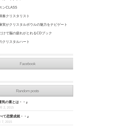
スンCLASS
演奏クリスタリスト
麻実がクリスタルボウルの魅力をナビゲート
だけで脳の疲れがとれるCDブック
のクリスタルハート
Facebook
Random posts
運気の素とは・・』
月 2, 2015
食べて恋愛成就・・』
 7, 2015