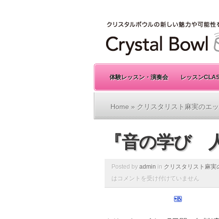
体験レッスン・演奏会
レッスンCLA
Home
»
クリスタリスト麻実のエッ
『音の学び 
Posted by
admin
in
クリスタリスト麻実
は
コメントを受け付けていません