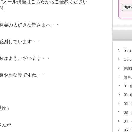
音”メール講座はこちらからご登録ください
74
麻実の大好きな皆さまへ・・
感謝しています・・
blog
おはようございます・・
topic
体験
爽やかな朝ですね・・
無料
01
01
02
講座」
03
04
さんが
05