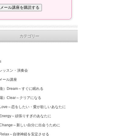
カテゴリー
s
レッスン・演奏会
メール講座
（陰）Dream～すぐに眠れる
（陽）Clear～クリアになる
 Love～恋をしたい・愛が欲しいあなたに
 Energy～頑張りすぎのあなたに
 Change～新しい自分に出会うために
 Relax～自律神経を安定させる