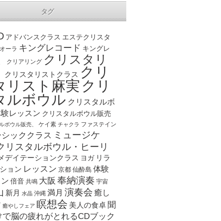
タグ
D
アドバンスクラス
エステクリスタ
キングレコード
キングレ
オーラ
クリスタリ
、
クリアリング
クリ
ト
クリスタリストクラス
クリ
タリスト麻実
タルボウル
クリスタルボ
体験レッスン
クリスタルボウル販売
ケイ素
ファステイン
ルボウル販売、
チャクラ
ミュージケ
ーシッククラス
クリスタルボウル・ヒーリ
メデイテーションクラス
リラ
ヨガ
レッスン
体験
ション
京都
仙酔島
奉納演奏
大阪
スン
倍音
宇宙
共鳴
演奏会
山
新月
満月
癒し
沖縄
水晶
瞑想会
聞
ア
美人の食卓
癒やしフェア
けで脳の疲れがとれるCDブック