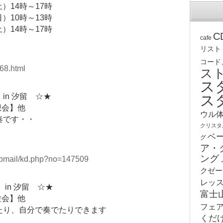
土）14時～17時
日）10時～13時
土）14時～17時
C
cafe
リスト
コード
68.html
ス
ス
ス
in 汐留 ☆★
想会】他
ウル
奏です・・
クリスタ
ベ
グ
ア・
ング
stepmail/kd.php?no=147509
クゼー
レッ
in 汐留 ☆★
富士
験会】他
フェ
たり、自分で奏でたりできます
くだ