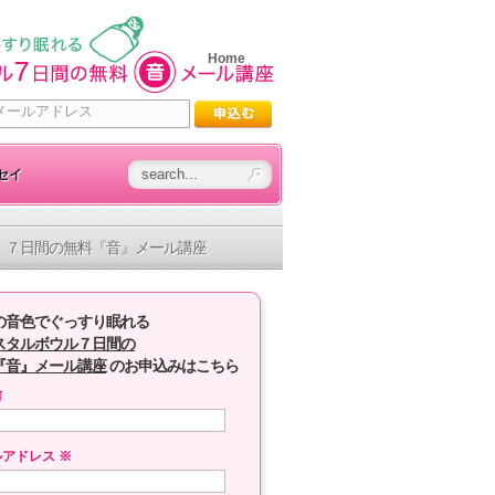
Home
セイ
７日間の無料『音』メール講座
の音色でぐっすり眠れる
スタルボウル７日間の
『音』メール講座
のお申込みはこちら
前
ルアドレス
※