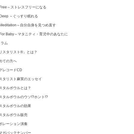
 Free～ストレスフリーになる
 Deep ～ぐっすり眠れる
Meditation～自分自身を見つめ直す
 For Baby～マタニティ・育児中のあなたに
コラム
リスタリスト®」とは？
めての方へ
グレコードCD
スタリスト麻実のエッセイ
スタルボウルとは？
スタルボウルのウソ!?ホント!?
スタルボウルの効果
スタルボウル販売
ボレーション演奏
マガバックナンバー