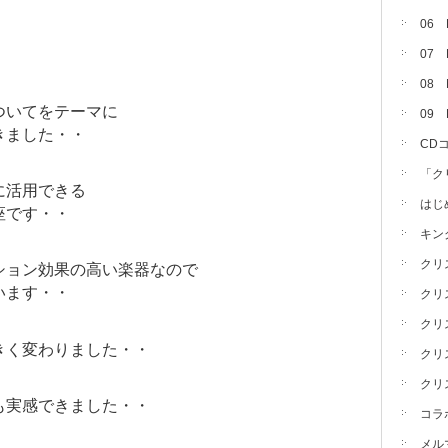
06
07
08 
ついてをテーマに
09
きました・・
CD
「ク
に活用できる
はじ
座です・・
キン
クリ
ション効果の高い楽器なので
います・・
クリ
クリ
きく変わりました・・
クリ
クリ
も実感できました・・
コラ
メル