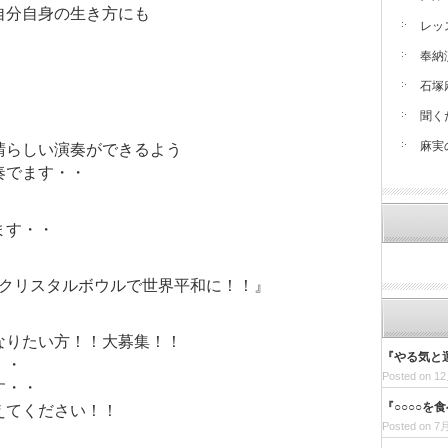
自分自身の生き方にも
レッ
奉納
石塚
聞く
麻実
晴らしい演奏ができるよう
奏でます・・
ます・・
個クリスタルボウルで世界平和に！！』
なりたい方！！大募集！！
『やる気と
・・
Posted on 12
す・・
『○○○○を
えてください！！
Posted on 7月