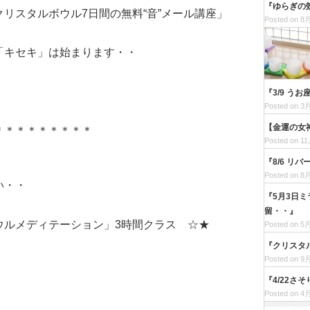
『ゆらぎの
リスタルボウル7日間の無料“音”メール講座」
Posted on 8月
「キセキ」は始まります・・
『3/9 
Posted on 3月
【金運の女
＊＊＊＊＊＊＊＊＊
Posted on 11
『8/6 リ
Posted on 8月
い・・
『5月3日
留・・』
ウルメディテーション」3時間クラス ☆★
Posted on 5月
『クリスタ
Posted on 9月
）
『4/22さ
Posted on 4月