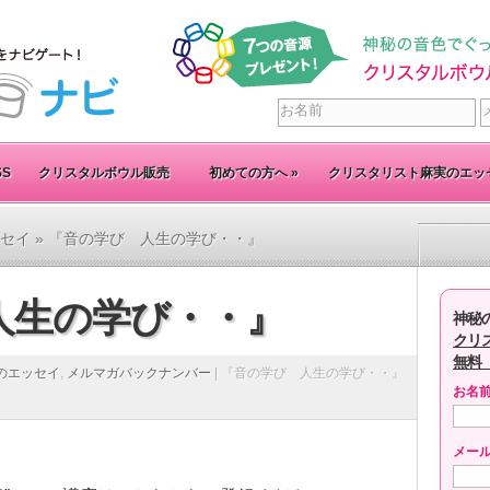
SS
クリスタルボウル販売
初めての方へ
»
クリスタリスト麻実のエッ
セイ
» 『音の学び 人生の学び・・』
人生の学び・・』
神秘
クリ
無料
のエッセイ
,
メルマガバックナンバー
|
『音の学び 人生の学び・・』
お名
メー