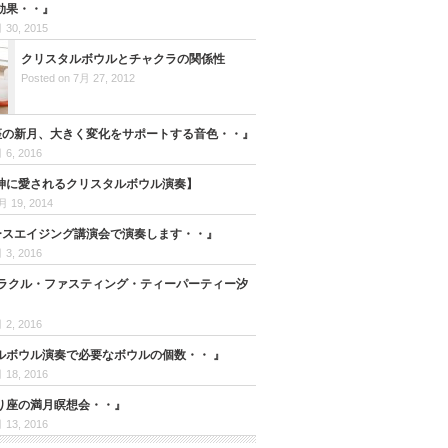
効果・・』
 30, 2015
クリスタルボウルとチャクラの関係性
Posted on 7月 27, 2012
うお座の新月、大きく変化をサポートする音色・・』
 6, 2016
神に愛されるクリスタルボウル演奏】
月 19, 2014
バースエイジング講演会で演奏します・・』
 3, 2016
ミラクル・ファスティング・ティーパーティー汐
 2, 2016
ルボウル演奏で必要なボウルの個数・・ 』
 18, 2016
そり座の満月瞑想会・・』
 13, 2016