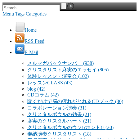
Menu
Tags
Categories
Home
RSS Feed
E-Mail
メルマガバックナンバー
(938)
クリスタリスト麻実のエッセイ
(805)
体験レッスン・演奏会
(102)
レッスンCLASS
(43)
blog
(42)
CDコラム
(42)
聞くだけで脳の疲れがとれるCDブック
(36)
コラボレーション演奏
(31)
クリスタルボウルの効果
(21)
麻実のクリスタルハート
(21)
クリスタルボウルのウソ!?ホント!?
(20)
奉納演奏クリスタリスト
(18)