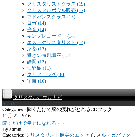
クリスタリストクラス
(19)
クリスタルボウル販売
(17)
アドバンスクラス
(15)
ヨガ
(14)
倍音
(14)
キングレコード、
(14)
エステクリスタリスト
(14)
京都
(13)
響きの特別講座
(13)
静岡
(12)
仙酔島
(11)
クリアリング
(10)
宇宙
(10)
クリスタルボウルナビ
Search
Categories › 聞くだけで脳の疲れがとれるCDブック
11月 21, 2016
聞くだけで幸せになれる・・
By
admin
Categories:
クリスタリスト麻実のエッセイ
,
メルマガバック