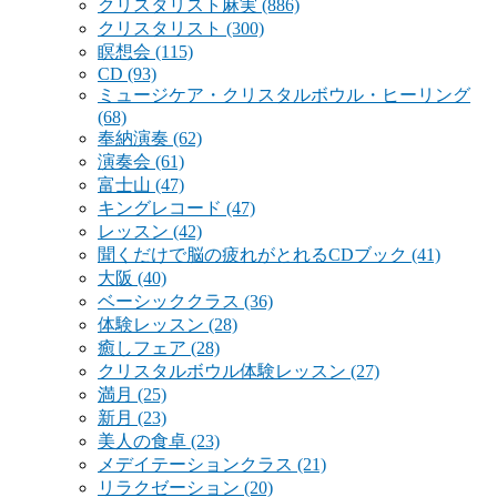
クリスタリスト麻実
(886)
クリスタリスト
(300)
瞑想会
(115)
CD
(93)
ミュージケア・クリスタルボウル・ヒーリング
(68)
奉納演奏
(62)
演奏会
(61)
富士山
(47)
キングレコード
(47)
レッスン
(42)
聞くだけで脳の疲れがとれるCDブック
(41)
大阪
(40)
ベーシッククラス
(36)
体験レッスン
(28)
癒しフェア
(28)
クリスタルボウル体験レッスン
(27)
満月
(25)
新月
(23)
美人の食卓
(23)
メデイテーションクラス
(21)
リラクゼーション
(20)