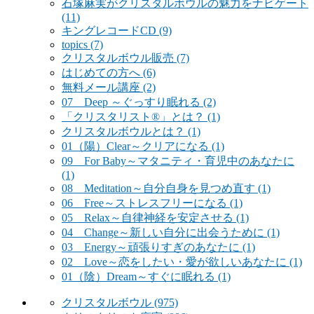
石塚麻実がクリスタルボウルの魅力をナビゲート
(11)
キングレコードCD
(9)
topics
(7)
クリスタルボウル販売
(7)
はじめての方へ
(6)
無料メール講座
(2)
07 Deep ～ぐっすり眠れる
(2)
「クリスタリスト®」とは？
(1)
クリスタルボウルとは？
(1)
01（陽）Clear～クリアになる
(1)
09 For Baby～マタニティ・育児中のあなたに
(1)
08 Meditation～自分自身を見つめ直す
(1)
06 Free～ストレスフリーになる
(1)
05 Relax～自律神経を安定させる
(1)
04 Change～新しい自分に出会うために
(1)
03 Energy～頑張りすぎのあなたに
(1)
02 Love～恋をしたい・愛が欲しいあなたに
(1)
01（陰）Dream～すぐに眠れる
(1)
クリスタルボウル
(975)