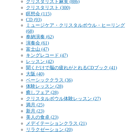
クリスタリスト麻実
(886)
クリスタリスト
(300)
瞑想会
(115)
CD
(93)
ミュージケア・クリスタルボウル・ヒーリング
(68)
奉納演奏
(62)
演奏会
(61)
富士山
(47)
キングレコード
(47)
レッスン
(42)
聞くだけで脳の疲れがとれるCDブック
(41)
大阪
(40)
ベーシッククラス
(36)
体験レッスン
(28)
癒しフェア
(28)
クリスタルボウル体験レッスン
(27)
満月
(25)
新月
(23)
美人の食卓
(23)
メデイテーションクラス
(21)
リラクゼーション
(20)