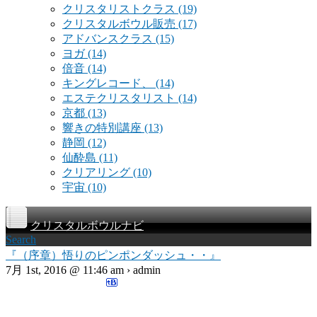
クリスタリストクラス
(19)
クリスタルボウル販売
(17)
アドバンスクラス
(15)
ヨガ
(14)
倍音
(14)
キングレコード、
(14)
エステクリスタリスト
(14)
京都
(13)
響きの特別講座
(13)
静岡
(12)
仙酔島
(11)
クリアリング
(10)
宇宙
(10)
クリスタルボウルナビ
Search
『（序章）悟りのピンポンダッシュ・・』
7月 1st, 2016 @ 11:46 am › admin