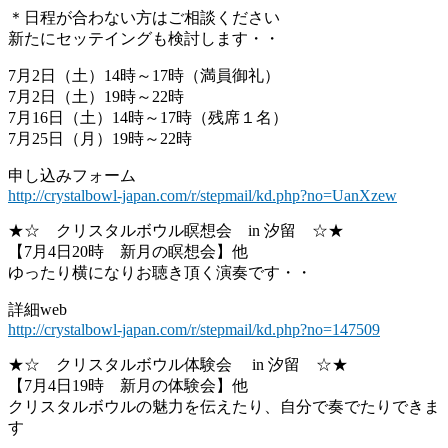
＊日程が合わない方はご相談ください
新たにセッテイングも検討します・・
7月2日（土）14時～17時（満員御礼）
7月2日（土）19時～22時
7月16日（土）14時～17時（残席１名）
7月25日（月）19時～22時
申し込みフォーム
http://crystalbowl-japan.com/r/stepmail/kd.php?no=UanXzew
★☆ クリスタルボウル瞑想会 in 汐留 ☆★
【7月4日20時 新月の瞑想会】他
ゆったり横になりお聴き頂く演奏です・・
詳細web
http://crystalbowl-japan.com/r/stepmail/kd.php?no=147509
★☆ クリスタルボウル体験会 in 汐留 ☆★
【7月4日19時 新月の体験会】他
クリスタルボウルの魅力を伝えたり、自分で奏でたりできま
す