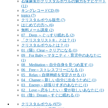
石塚麻実がクリスタルボウルの魅力をナビゲート
(11)
キングレコードCD
(9)
topics
(7)
クリスタルボウル販売
(7)
はじめての方へ
(6)
無料メール講座
(2)
07 Deep ～ぐっすり眠れる
(2)
「クリスタリスト®」とは？
(1)
クリスタルボウルとは？
(1)
01（陽）Clear～クリアになる
(1)
09 For Baby～マタニティ・育児中のあなたに
(1)
08 Meditation～自分自身を見つめ直す
(1)
06 Free～ストレスフリーになる
(1)
05 Relax～自律神経を安定させる
(1)
04 Change～新しい自分に出会うために
(1)
03 Energy～頑張りすぎのあなたに
(1)
02 Love～恋をしたい・愛が欲しいあなたに
(1)
01（陰）Dream～すぐに眠れる
(1)
クリスタルボウル
(975)