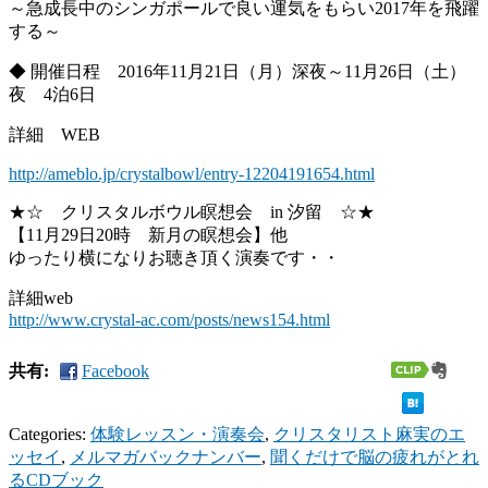
～急成長中のシンガポールで良い運気をもらい2017年を飛躍
する～
◆ 開催日程 2016年11月21日（月）深夜～11月26日（土）
夜 4泊6日
詳細 WEB
http://ameblo.jp/crystalbowl/entry-12204191654.html
★☆ クリスタルボウル瞑想会 in 汐留 ☆★
【11月29日20時 新月の瞑想会】他
ゆったり横になりお聴き頂く演奏です・・
詳細web
http://www.crystal-ac.com/posts/news154.html
共有:
Facebook
Categories:
体験レッスン・演奏会
,
クリスタリスト麻実のエ
ッセイ
,
メルマガバックナンバー
,
聞くだけで脳の疲れがとれ
るCDブック