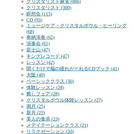
クリスタリスト麻実
(886)
クリスタリスト
(300)
瞑想会
(115)
CD
(93)
ミュージケア・クリスタルボウル・ヒーリング
(68)
奉納演奏
(62)
演奏会
(61)
富士山
(47)
キングレコード
(47)
レッスン
(42)
聞くだけで脳の疲れがとれるCDブック
(41)
大阪
(40)
ベーシッククラス
(36)
体験レッスン
(28)
癒しフェア
(28)
クリスタルボウル体験レッスン
(27)
満月
(25)
新月
(23)
美人の食卓
(23)
メデイテーションクラス
(21)
リラクゼーション
(20)