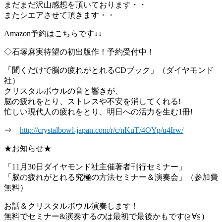
まだまだ沢山感想を頂いております・・
またシエアさせて頂きます・・
Amazon予約はこちらです↓↓
◇石塚麻実待望の初出版作！予約受付中！
「聞くだけで脳の疲れがとれるCDブック」（ダイヤモンド
社）
クリスタルボウルの音と響きが、
脳の疲れをとり、ストレスや不安を消してくれる!
忙しい現代人の疲れをとり、明日への活力を生む1冊!
⇒
http://crystalbowl-japan.com/r/c/nKuT/4OYp/u4Irw/
★お知らせ★
「11月30日ダイヤモンド社主催著者刊行セミナー」
「脳の疲れがとれる究極の方法セミナー＆演奏会」（参加費
無料）
お話＆クリスタルボウル演奏します！
無料でセミナー&演奏するのは最初で最後かもです(≧∀≦)