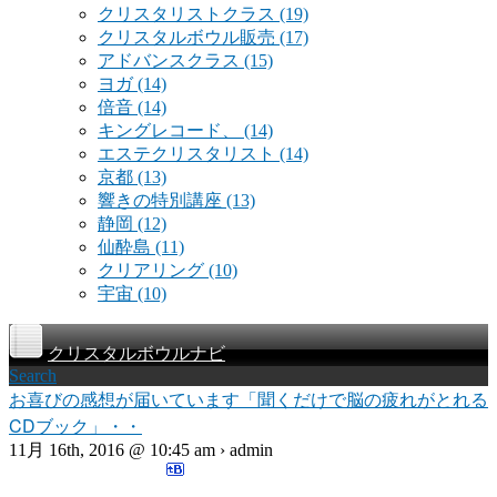
クリスタリストクラス
(19)
クリスタルボウル販売
(17)
アドバンスクラス
(15)
ヨガ
(14)
倍音
(14)
キングレコード、
(14)
エステクリスタリスト
(14)
京都
(13)
響きの特別講座
(13)
静岡
(12)
仙酔島
(11)
クリアリング
(10)
宇宙
(10)
クリスタルボウルナビ
Search
お喜びの感想が届いています「聞くだけで脳の疲れがとれる
CDブック」・・
11月 16th, 2016 @ 10:45 am › admin