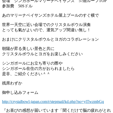
会場 シンガポールマリーナベイサンズ 57階ルーフTOP
参加費 50Sドル
あのマリーナベイサンズホテル屋上プールのすぐ横で
世界一天空に近い会場でのクリスタルボウル演奏
とっても氣がよいので、運気アップ間違い無し！
おまけにクリスタルボウルとヨガのコラボレーション
朝陽が昇る美しい景色と共に
クリスタルボウルとヨガをお楽しみください
シンガポールにお立ち寄りの際や
シンガポール在住の方がおられましたら
是非、ご紹介ください＾＾
残席わずか
御申し込みフォーム
http://crystalbowl-japan.com/r/stepmail/kd.php?no=ylTwzmbGq
『お喜びの感想が届いています「聞くだけで脳の疲れがとれ