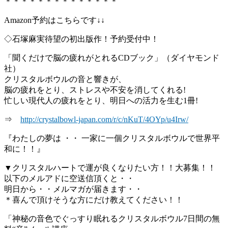
＊＊＊＊＊＊＊＊＊＊＊＊＊＊
Amazon予約はこちらです↓↓
◇石塚麻実待望の初出版作！予約受付中！
「聞くだけで脳の疲れがとれるCDブック」（ダイヤモンド
社）
クリスタルボウルの音と響きが、
脳の疲れをとり、ストレスや不安を消してくれる!
忙しい現代人の疲れをとり、明日への活力を生む1冊!
⇒
http://crystalbowl-japan.com/r/c/nKuT/4OYp/u4Irw/
『わたしの夢は ・・ 一家に一個クリスタルボウルで世界平
和に！！』
▼クリスタルハートで運が良くなりたい方！！大募集！！
以下のメルアドに空送信頂くと・・
明日から・・メルマガが届きます・・
＊喜んで頂けそうな方にだけ教えてください！！
「神秘の音色でぐっすり眠れるクリスタルボウル7日間の無