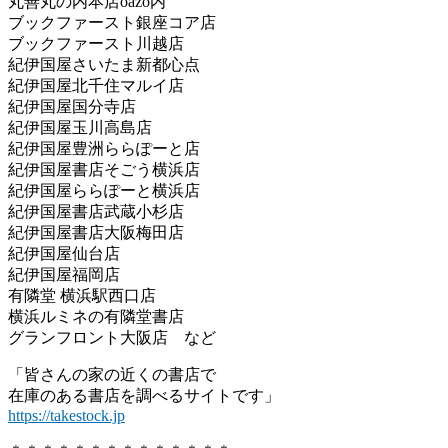
丸善丸の内本店oazo内
ブックファースト銀座コア店
ブックファースト川越店
紀伊国屋さいたま新都心点
紀伊国屋北千住マルイ店
紀伊国屋国分寺店
紀伊国屋玉川高島店
紀伊国屋豊洲ららぽーと店
紀伊国屋書店そごう横浜店
紀伊国屋ららぽーと横浜店
紀伊国屋書店武蔵小杉店
紀伊国屋書店大阪梅田店
紀伊国屋仙台店
紀伊国屋福岡店
有隣堂 横浜駅西口店
横浜ルミネの有隣堂書店
グランフロント大阪店 など
「皆さんの家の近くの書店で
在庫のある書店を調べるサイトです」
https://takestock.jp