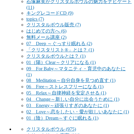
石塚麻実がクリスタルボウルの魅力をナビゲート
(11)
キングレコードCD
(9)
topics
(7)
クリスタルボウル販売
(7)
はじめての方へ
(6)
無料メール講座
(2)
07 Deep ～ぐっすり眠れる
(2)
「クリスタリスト®」とは？
(1)
クリスタルボウルとは？
(1)
01（陽）Clear～クリアになる
(1)
09 For Baby～マタニティ・育児中のあなたに
(1)
08 Meditation～自分自身を見つめ直す
(1)
06 Free～ストレスフリーになる
(1)
05 Relax～自律神経を安定させる
(1)
04 Change～新しい自分に出会うために
(1)
03 Energy～頑張りすぎのあなたに
(1)
02 Love～恋をしたい・愛が欲しいあなたに
(1)
01（陰）Dream～すぐに眠れる
(1)
クリスタルボウル
(975)