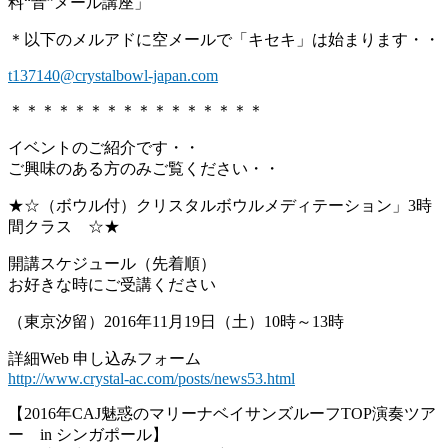
料“音”メール講座」
＊以下のメルアドに空メールで「キセキ」は始まります・・
t137140@crystalbowl-japan.com
＊＊＊＊＊＊＊＊＊＊＊＊＊＊＊＊
イベントのご紹介です・・
ご興味のある方のみご覧ください・・
★☆（ボウル付）クリスタルボウルメディテーション」3時
間クラス ☆★
開講スケジュール（先着順）
お好きな時にご受講ください
（東京汐留）2016年11月19日（土）10時～13時
詳細Web 申し込みフォーム
http://www.crystal-ac.com/posts/news53.html
【2016年CAJ魅惑のマリーナベイサンズルーフTOP演奏ツア
ー in シンガポール】