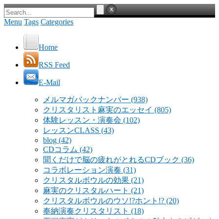
Menu
Tags
Categories
Home
RSS Feed
E-Mail
メルマガバックナンバー
(938)
クリスタリスト麻実のエッセイ
(805)
体験レッスン・演奏会
(102)
レッスンCLASS
(43)
blog
(42)
CDコラム
(42)
聞くだけで脳の疲れがとれるCDブック
(36)
コラボレーション演奏
(31)
クリスタルボウルの効果
(21)
麻実のクリスタルハート
(21)
クリスタルボウルのウソ!?ホント!?
(20)
奉納演奏クリスタリスト
(18)