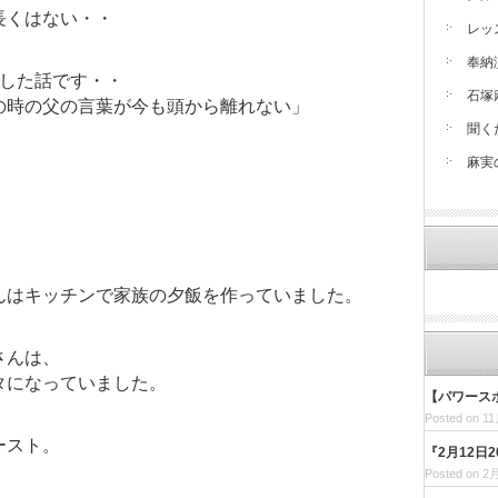
長くはない・・
レッ
奉納
験した話です・・
石塚
の時の父の言葉が今も頭から離れない」
聞く
麻実
んはキッチンで家族の夕飯を作っていました。
さんは、
タになっていました。
【パワース
Posted on 11
ースト。
『2月12日
Posted on 2月