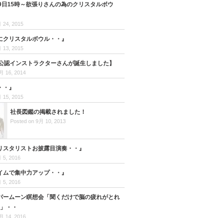
29日15時～欲張りさんの為のクリスタルボウ
 24, 2015
にクリスタルボウル・・』
 13, 2015
の公認インストラクターさんが誕生しました】
月 16, 2014
・・』
 15, 2015
社長図鑑の掲載されました！
Posted on 9月 10, 2013
リスタリストお披露目演奏・・』
 5, 2016
イムで集中力アップ・・』
 5, 2016
パームーン瞑想会「聞くだけで脳の疲れがとれ
ク」・・
月 14, 2016