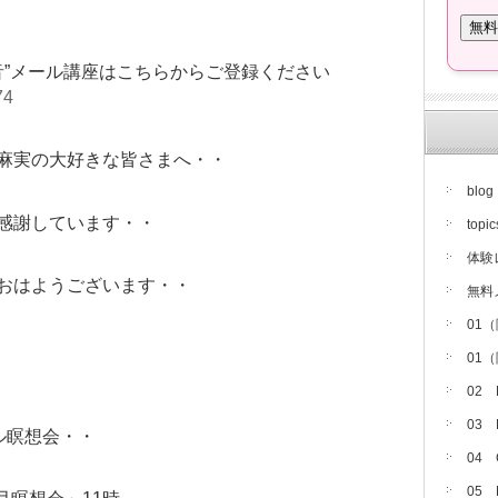
音”メール講座はこちらからご登録ください
74
麻実の大好きな皆さまへ・・
blog
感謝しています・・
topic
体験
おはようございます・・
無料
01
01
02
03
ル瞑想会・・
04
05