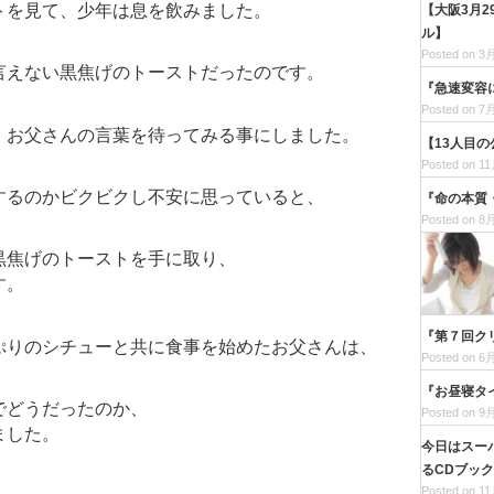
トを見て、少年は息を飲みました。
【大阪3月
ル】
Posted on 3月
言えない黒焦げのトーストだったのです。
『急速変容
Posted on 7月
、お父さんの言葉を待ってみる事にしました。
【13人目
Posted on 11
するのかビクビクし不安に思っていると、
『命の本質
Posted on 8月
黒焦げのトーストを手に取り、
す。
『第７回ク
ぷりのシチューと共に食事を始めたお父さんは、
Posted on 6月
『お昼寝タ
でどうだったのか、
Posted on 9月
ました。
今日はスー
るCDブッ
Posted on 11