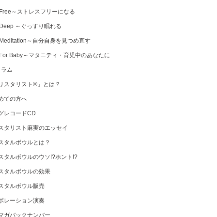
 Free～ストレスフリーになる
 Deep ～ぐっすり眠れる
Meditation～自分自身を見つめ直す
 For Baby～マタニティ・育児中のあなたに
コラム
リスタリスト®」とは？
めての方へ
グレコードCD
スタリスト麻実のエッセイ
スタルボウルとは？
スタルボウルのウソ!?ホント!?
スタルボウルの効果
スタルボウル販売
ボレーション演奏
マガバックナンバー