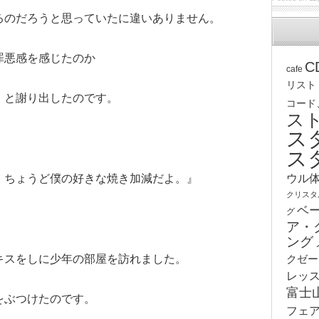
るのだろうと思っていたに違いありません。
罪悪感を感じたのか
C
cafe
リスト
』と謝り出したのです。
コード
ス
ス
ス
ウル
。ちょうど僕の好きな焼き加減だよ。』
クリスタ
ベ
グ
ア・
ング
キスをしに少年の部屋を訪れました。
クゼー
レッ
富士
をぶつけたのです。
フェ