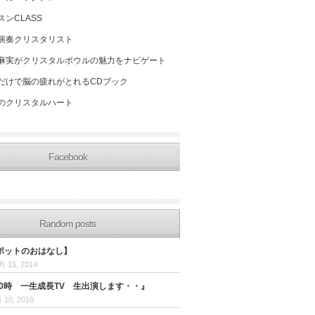
スンCLASS
演奏クリスタリスト
麻実がクリスタルボウルの魅力をナビゲート
だけで脳の疲れがとれるCDブック
のクリスタルハート
Facebook
Random posts
ポットのおはなし】
月 15, 2014
20時 一生成長TV 生出演します・・』
 10, 2016