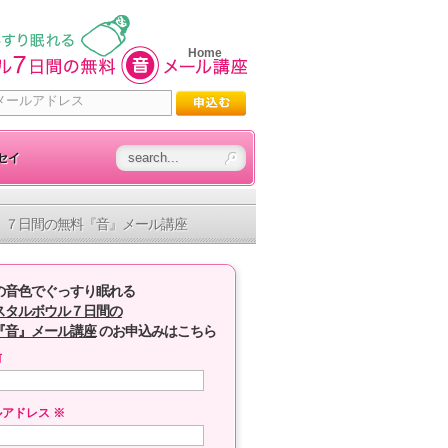
Home
セイ
７日間の無料『音』メール講座
の音色でぐっすり眠れる
スタルボウル７日間の
『音』メール講座
のお申込みはこちら
前
ルアドレス
※