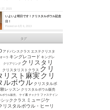
 27, 2015
いよいよ明日です！クリスタルボウル記念
日！
Posted on 6月 6, 2013
タグ
D
アドバンスクラス
エステクリスタ
キングレコード
キングレ
オーラ
クリスタリ
、
クリアリング
クリ
ト
クリスタリストクラス
クリ
タリスト麻実
タルボウル
クリスタルボ
体験レッスン
クリスタルボウル販売
ケイ素
ファステイン
ルボウル販売、
チャクラ
ミュージケ
ーシッククラス
クリスタルボウル・ヒーリ