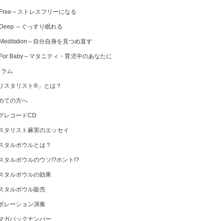
 Free～ストレスフリーになる
 Deep ～ぐっすり眠れる
Meditation～自分自身を見つめ直す
 For Baby～マタニティ・育児中のあなたに
コラム
リスタリスト®」とは？
めての方へ
グレコードCD
スタリスト麻実のエッセイ
スタルボウルとは？
スタルボウルのウソ!?ホント!?
スタルボウルの効果
スタルボウル販売
ボレーション演奏
マガバックナンバー