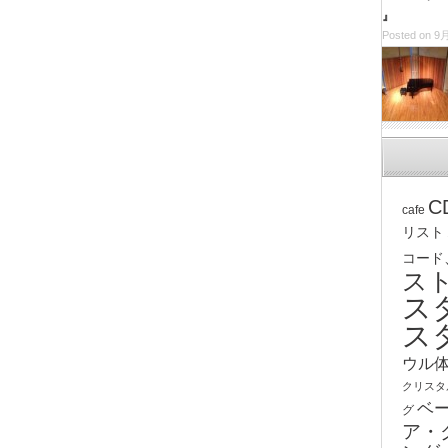
』
Posted on 9月
C
cafe
リスト
コード
ス
ス
ス
ウル
クリスタ
ベ
グ
ア・