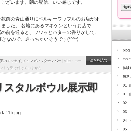
うございます。朝の配信、いい感じです。
外苑前の青山通りにベルギーワッフルのお店がオ
しました。 各地にあるマネケンというお店で
店の前を通ると、フワッとバターの香りがして、
なので、通っちゃいそうです(*^^*)
blog
topic
続きを読む
実のエッセイ
,
メルマガバックナンバー
|
仙台・ヨー
体験
ントを受け付けていません
無料
リスタルボウル展示即
01
01
02
03
04
05