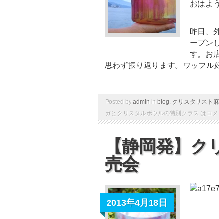
おはよ
昨日、
ープン
す。お
思わず振り返ります。ワッフル好き
Posted by
admin
in
blog
,
クリスタリスト麻
ガとクリスタルボウルの特別クラス は
コメ
【静岡発】ク
売会
2013年4月18日