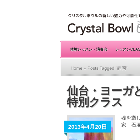
体験レッスン・演奏会
レッスンCLA
Home
» Posts Tagged "静岡"
仙台・ヨーガ
特別クラス
魂を癒
家 石
2013年4月20日