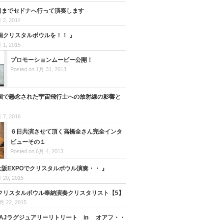
7日までセドナへ行って演奏します
 2, 2014
個クリスタルボウルを！！ 』
 1, 2015
プロモーションムービー公開！
Posted on 1月 31, 2013
画で懸念された宇宙飛行士への放射線の影響と
 7, 2016
６日共演させて頂く高橋全さん完全インタ
ビューその１
Posted on 6月 4, 2013
大阪EXPOでクリスタルボウル演奏・・ 』
 20, 2015
クリスタルボウル奉納演奏クリスタリスト【5】
月 22, 2015
 CAJラグジュアリーリトリート in オアフ・・