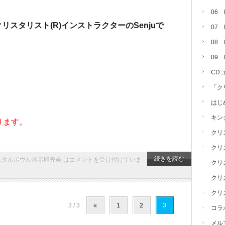
06
リスタリスト(R)インストラクターのSenjuで
07
08 
09
CD
「ク
はじ
キン
ります。
クリ
クリ
続きを読む
タルボウル展示即売会 は
コメントを受け付けていま
クリ
クリ
クリ
3 / 3
«
1
2
3
コラ
メル