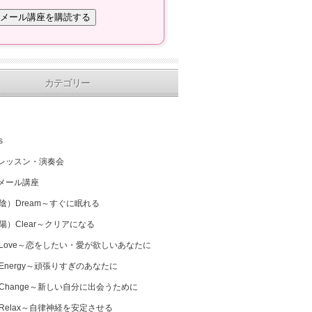
カテゴリー
s
レッスン・演奏会
メール講座
（陰）Dream～すぐに眠れる
（陽）Clear～クリアになる
 Love～恋をしたい・愛が欲しいあなたに
 Energy～頑張りすぎのあなたに
 Change～新しい自分に出会うために
 Relax～自律神経を安定させる