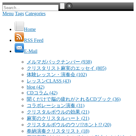
Menu
Tags
Categories
Home
RSS Feed
E-Mail
メルマガバックナンバー
(938)
クリスタリスト麻実のエッセイ
(805)
体験レッスン・演奏会
(102)
レッスンCLASS
(43)
blog
(42)
CDコラム
(42)
聞くだけで脳の疲れがとれるCDブック
(36)
コラボレーション演奏
(31)
クリスタルボウルの効果
(21)
麻実のクリスタルハート
(21)
クリスタルボウルのウソ!?ホント!?
(20)
奉納演奏クリスタリスト
(18)