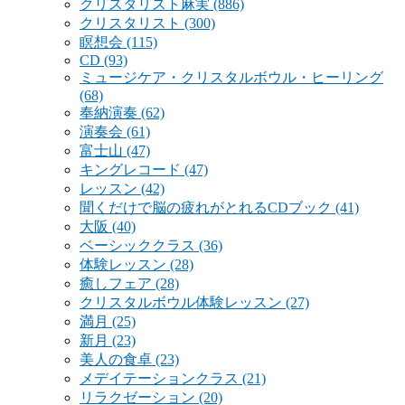
クリスタリスト麻実
(886)
クリスタリスト
(300)
瞑想会
(115)
CD
(93)
ミュージケア・クリスタルボウル・ヒーリング
(68)
奉納演奏
(62)
演奏会
(61)
富士山
(47)
キングレコード
(47)
レッスン
(42)
聞くだけで脳の疲れがとれるCDブック
(41)
大阪
(40)
ベーシッククラス
(36)
体験レッスン
(28)
癒しフェア
(28)
クリスタルボウル体験レッスン
(27)
満月
(25)
新月
(23)
美人の食卓
(23)
メデイテーションクラス
(21)
リラクゼーション
(20)