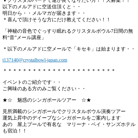
▼クリスタルハートで運が良くなりたい方！！大募集！！
以下のメルアドに空送信頂くと・・
明日から・・メルマガが届きます・・
＊喜んで頂けそうな方にだけ教えてください！！
「神秘の音色でぐっすり眠れるクリスタルボウル7日間の無
料“音”メール講座」
＊以下のメルアドに空メールで「キセキ」は始まります・・
t137140@crystalbowl-japan.com
＊＊＊＊＊＊＊＊＊＊＊＊＊＊＊＊＊＊＊＊＊＊＊
イベントのご紹介です・・
ご興味のある方のみご覧ください・・
★☆ 魅惑のシンガポールツアー ☆★
見所満載のシンガポールでクリスタルボウル演奏ツアー
運気上昇中のデイープなシンガポールをご案内します
あの 屋上プールで有名な マリーナ・ベイ・サンズホテル
も宿泊！！