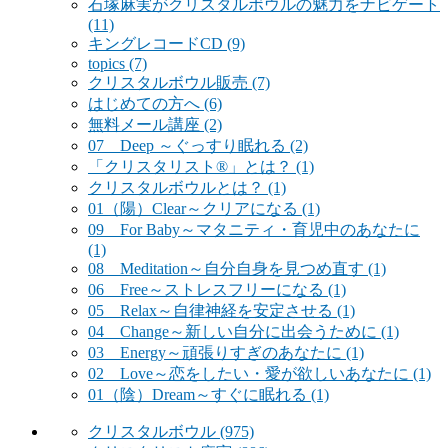
石塚麻実がクリスタルボウルの魅力をナビゲート
(11)
キングレコードCD
(9)
topics
(7)
クリスタルボウル販売
(7)
はじめての方へ
(6)
無料メール講座
(2)
07 Deep ～ぐっすり眠れる
(2)
「クリスタリスト®」とは？
(1)
クリスタルボウルとは？
(1)
01（陽）Clear～クリアになる
(1)
09 For Baby～マタニティ・育児中のあなたに
(1)
08 Meditation～自分自身を見つめ直す
(1)
06 Free～ストレスフリーになる
(1)
05 Relax～自律神経を安定させる
(1)
04 Change～新しい自分に出会うために
(1)
03 Energy～頑張りすぎのあなたに
(1)
02 Love～恋をしたい・愛が欲しいあなたに
(1)
01（陰）Dream～すぐに眠れる
(1)
クリスタルボウル
(975)