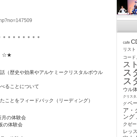
.php?no=147509
＊＊＊＊＊＊＊＊＊
C
cafe
リスト
 ☆★
コード
ス
ス
お話（歴史や効果やアルケミークリスタルボウル
ス
学べることについて
ウル
クリスタ
じたことをフィードバック（リーディング）
ベ
グ
ア・
ング
★新月の体験会
クゼー
 大阪の体験会
レッ