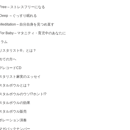
 Free～ストレスフリーになる
 Deep ～ぐっすり眠れる
Meditation～自分自身を見つめ直す
 For Baby～マタニティ・育児中のあなたに
コラム
リスタリスト®」とは？
めての方へ
グレコードCD
スタリスト麻実のエッセイ
スタルボウルとは？
スタルボウルのウソ!?ホント!?
スタルボウルの効果
スタルボウル販売
ボレーション演奏
マガバックナンバー