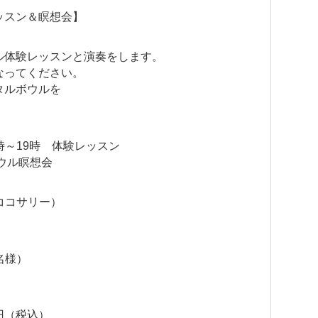
ッスン＆瞑想会】
ル体験レッスンと演奏をします。
なってください。
タルボウルを
8時～19時 体験レッスン
ウル瞑想会
（ココサリー）
名様）
0円（税込）