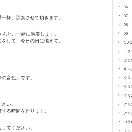
06
07
精一杯、演奏させて頂きます。
08 
さんとご一緒に演奏します。
09
曲をして、今日の日に備えて、
CD
「ク
はじ
キン
え、
来の音色」です。
クリ
クリ
クリ
ださい。
クリ
有する時間を作ります。
クリ
コラ
らしてください。
メル