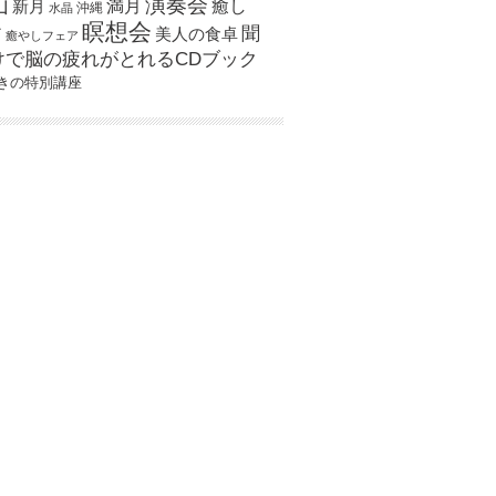
演奏会
山
新月
満月
癒し
沖縄
水晶
瞑想会
聞
ア
美人の食卓
癒やしフェア
けで脳の疲れがとれるCDブック
きの特別講座