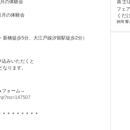
富士
満月の体験会
フェ
★新月の体験会
くだ
静岡
響
・新橋徒歩5分、大江戸線汐留駅徒歩2分）
申込みいただくと
0円となります。
みフォーム→
.php?no=147507
＊＊＊＊＊＊＊＊＊