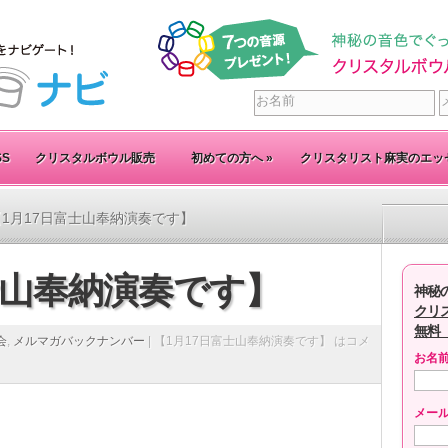
SS
クリスタルボウル販売
初めての方へ
»
クリスタリスト麻実のエッ
【1月17日富士山奉納演奏です】
士山奉納演奏です】
神秘
クリ
無料
会
,
メルマガバックナンバー
|
【1月17日富士山奉納演奏です】 は
コメ
お名
メー