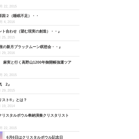
月 22, 2015
原因２（睡眠不足）・・
月 4, 2016
ント合わせ（望む現実の創造）・・』
 25, 2015
天秤座の新月ブラックムーン瞑想会・・』
 29, 2016
日 麻実と行く高野山1200年御開帳強運ツア
月 20, 2015
気 2』
 29, 2015
リスト®」とは？
 19, 2014
クリスタルボウル奉納演奏クリスタリスト
月 22, 2015
6月6日はクリスタルボウル記念日