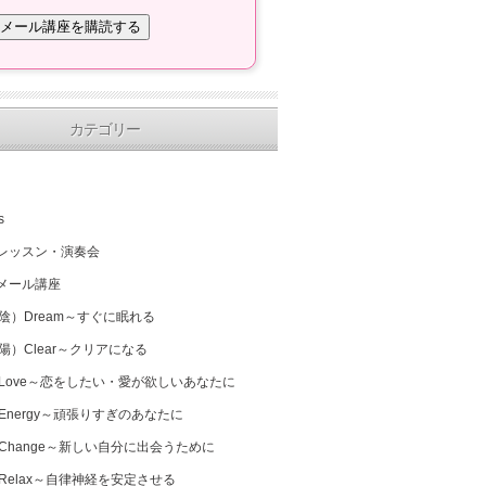
カテゴリー
s
レッスン・演奏会
メール講座
（陰）Dream～すぐに眠れる
（陽）Clear～クリアになる
 Love～恋をしたい・愛が欲しいあなたに
 Energy～頑張りすぎのあなたに
 Change～新しい自分に出会うために
 Relax～自律神経を安定させる