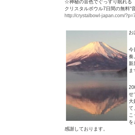
☆神秘の音色でぐっすり眠れる
クリスタルボウル7日間の無料“
http://crystalbowl-japan.com/?p=
お
今
奏
新
ま
2
せ
大
て
こ
を
感謝しております。