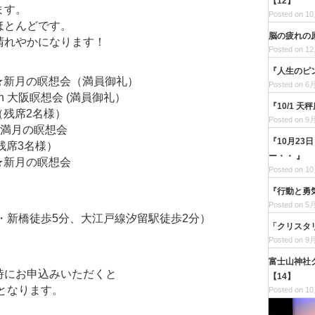
【12】
ます。
Posted on 10
ほとんどです。
脳の疲れの
晴れやかになります！
Posted on 12
『人生のピ
 ★新月の瞑想会（満員御礼）
Posted on 6月
n 大阪瞑想会 (満員御礼）
『10/1 
（残席2名様）
Posted on 9月
☆満月の瞑想会
『10月23
（残席3名様）
ー・・ 』
 ★新月の瞑想会
Posted on 10
『行動と勇
Posted on 5月
・新橋徒歩5分、大江戸線汐留駅徒歩2分）
「クリスタ
Posted on 9月
富士山神社
時にお申込みいただくと
【14】
0円となります。
Posted on 10