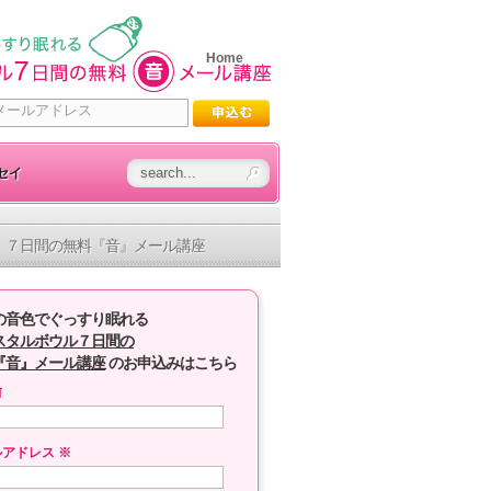
Home
セイ
７日間の無料『音』メール講座
の音色でぐっすり眠れる
スタルボウル７日間の
『音』メール講座
のお申込みはこちら
前
ルアドレス
※