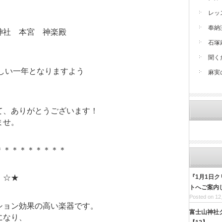
レッ
奉納
神社 本宮 神楽殿
石塚
聞く
らしい一年となりますよう
麻実
て、ありがとうございます！
ませ。
＊＊＊＊＊＊＊＊＊
『1月1日
 ☆★
トへご案内
Posted on 12
ション効果の高い楽器です。
富士山神社
になり、