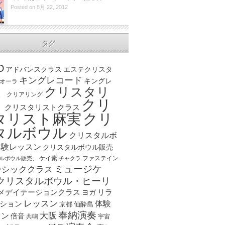
Posted on 8月 22, 2012
タグ
D
アドバンスクラス
エステクリスタ
キングレコード
キングレ
オーラ
クリスタリ
、
クリアリング
クリ
ト
クリスタリストクラス
クリ
タリスト麻実
タルボウル
クリスタルボ
体験レッスン
クリスタルボウル販売
ケイ素
ファステイン
ルボウル販売、
チャクラ
ミュージケ
ーシッククラス
クリスタルボウル・ヒーリ
メデイテーションクラス
リラ
ヨガ
レッスン
体験
ション
京都
仙酔島
奉納演奏
大阪
スン
倍音
宇宙
共鳴