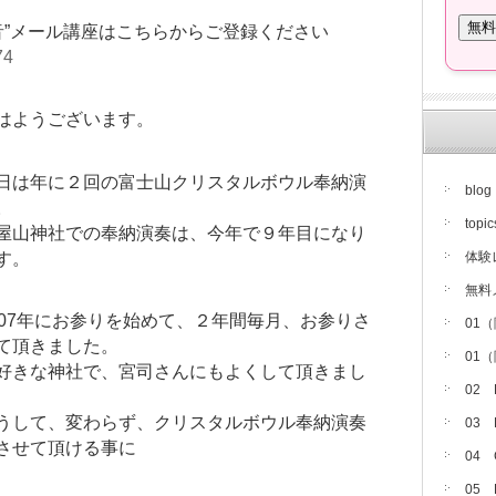
音”メール講座はこちらからご登録ください
74
はようございます。
日は年に２回の富士山クリスタルボウル奉納演
blog
。
topic
屋山神社での奉納演奏は、今年で９年目になり
す。
体験
無料
007年にお参りを始めて、２年間毎月、お参りさ
01
て頂きました。
01
好きな神社で、宮司さんにもよくして頂きまし
02
、
うして、変わらず、クリスタルボウル奉納演奏
03
させて頂ける事に
04
05