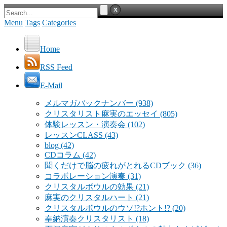
Menu
Tags
Categories
Home
RSS Feed
E-Mail
メルマガバックナンバー
(938)
クリスタリスト麻実のエッセイ
(805)
体験レッスン・演奏会
(102)
レッスンCLASS
(43)
blog
(42)
CDコラム
(42)
聞くだけで脳の疲れがとれるCDブック
(36)
コラボレーション演奏
(31)
クリスタルボウルの効果
(21)
麻実のクリスタルハート
(21)
クリスタルボウルのウソ!?ホント!?
(20)
奉納演奏クリスタリスト
(18)