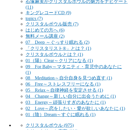
石塚麻実がクリスタルボウルの魅力をナビゲート
(11)
キングレコードCD
(9)
topics
(7)
クリスタルボウル販売
(7)
はじめての方へ
(6)
無料メール講座
(2)
07 Deep ～ぐっすり眠れる
(2)
「クリスタリスト®」とは？
(1)
クリスタルボウルとは？
(1)
01（陽）Clear～クリアになる
(1)
09 For Baby～マタニティ・育児中のあなたに
(1)
08 Meditation～自分自身を見つめ直す
(1)
06 Free～ストレスフリーになる
(1)
05 Relax～自律神経を安定させる
(1)
04 Change～新しい自分に出会うために
(1)
03 Energy～頑張りすぎのあなたに
(1)
02 Love～恋をしたい・愛が欲しいあなたに
(1)
01（陰）Dream～すぐに眠れる
(1)
クリスタルボウル
(975)