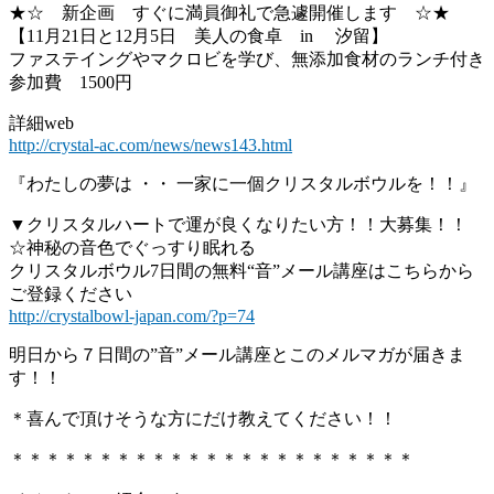
★☆ 新企画 すぐに満員御礼で急遽開催します ☆★
【11月21日と12月5日 美人の食卓 in 汐留】
ファステイングやマクロビを学び、無添加食材のランチ付き
参加費 1500円
詳細web
http://crystal-ac.com/news/news143.html
『わたしの夢は ・・ 一家に一個クリスタルボウルを！！』
▼クリスタルハートで運が良くなりたい方！！大募集！！
☆神秘の音色でぐっすり眠れる
クリスタルボウル7日間の無料“音”メール講座はこちらから
ご登録ください
http://crystalbowl-japan.com/?p=74
明日から７日間の”音”メール講座とこのメルマガが届きま
す！！
＊喜んで頂けそうな方にだけ教えてください！！
＊＊＊＊＊＊＊＊＊＊＊＊＊＊＊＊＊＊＊＊＊＊＊