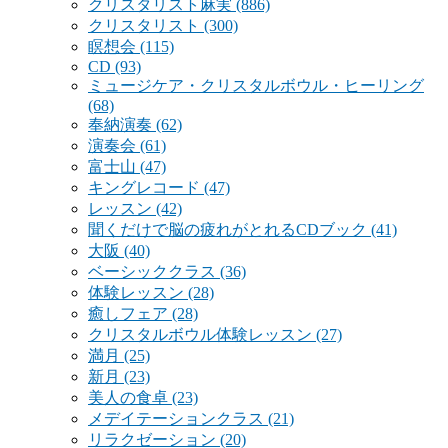
クリスタリスト麻実
(886)
クリスタリスト
(300)
瞑想会
(115)
CD
(93)
ミュージケア・クリスタルボウル・ヒーリング
(68)
奉納演奏
(62)
演奏会
(61)
富士山
(47)
キングレコード
(47)
レッスン
(42)
聞くだけで脳の疲れがとれるCDブック
(41)
大阪
(40)
ベーシッククラス
(36)
体験レッスン
(28)
癒しフェア
(28)
クリスタルボウル体験レッスン
(27)
満月
(25)
新月
(23)
美人の食卓
(23)
メデイテーションクラス
(21)
リラクゼーション
(20)