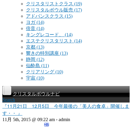
クリスタリストクラス
(19)
クリスタルボウル販売
(17)
アドバンスクラス
(15)
ヨガ
(14)
倍音
(14)
キングレコード、
(14)
エステクリスタリスト
(14)
京都
(13)
響きの特別講座
(13)
静岡
(12)
仙酔島
(11)
クリアリング
(10)
宇宙
(10)
クリスタルボウルナビ
Search
『11月21日 12月5日 今年最後の「美人の食卓」開催しま
す・・ 』
11月 5th, 2015 @ 09:22 am › admin