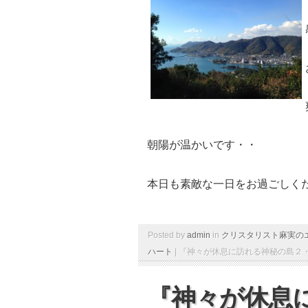
朝陽が温かいです・・
本日も素敵な一日をお過ごしく
Posted by
admin
in
クリスタリスト麻実の
ハート
|
『神々が休息に訪れる神秘の島２・
『神々が休息