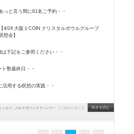
あっと言う間に61名ご予約・・
【4/24 大阪１COIN クリスタルボウルグループ
瞑想会】
細は下記をご参照ください・・
ート塾最終日・・
に活用する瞑想の実践・・
続きを読む
エッセイ
,
メルマガバックナンバー
|
【七福神が喜ぶ生