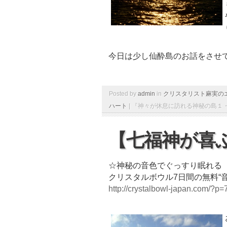
今日は少し仙酔島のお話をさせ
Posted by
admin
in
クリスタリスト麻実の
ハート
|
『神々が休息に訪れる神秘の島１・
【七福神が喜
☆神秘の音色でぐっすり眠れる
クリスタルボウル7日間の無料“
http://crystalbowl-japan.com/?p=