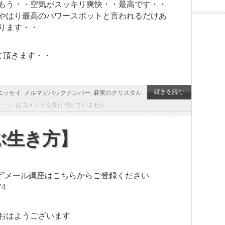
もう・・空気がスッキリ爽快・・最高です・・
やはり最高のパワースポットと言われるだけあ
ります・・
て頂きます・・
続きを読む
エッセイ
,
メルマガバックナンバー
,
麻実のクリスタル
・』 は
コメントを受け付けていません
ぶ生き方】
音”メール講座はこちらからご登録ください
74
おはようございます