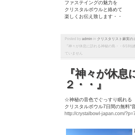
ファステイングの魅力を
クリスタルボウルと絡めて
楽しくお伝え致します・・
Posted by
admin
in
クリスタリスト麻実の
『神々が休息に訪れる神秘の島・・6/18仙
ていません
『神々が休息
２・・』
☆神秘の音色でぐっすり眠れる
クリスタルボウル7日間の無料“
http://crystalbowl-japan.com/?p=