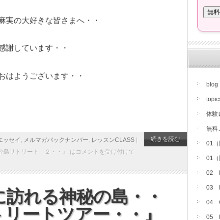
麻実の大好きな皆さまへ・・
感謝しています・・
おはようございます・・
blog
topic
体験
無料
続きを読む
エッセイ
,
メルマガバックナンバー
,
レッスンCLASS
|
01
酔島リトリート ２・・』 は
コメントを受け付けて
01
02
03
に訪れる神秘の島・・
04
リトリートツアー・・』
05