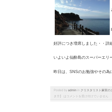
好評につき増席しました・・詳
いよいよ仙酔島のスーパーエリ
昨日は、SNSのお勉強やその為
Posted by
admin
in
クリスタリスト麻実の
き方】 は
コメントを受け付けていません