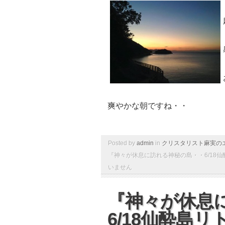
爽やかな朝ですね・・
Posted by
admin
in
クリスタリスト麻実の
『神々が休息に訪れる神秘の島・・6/18仙
いません
『神々が休息
6/18仙酔島