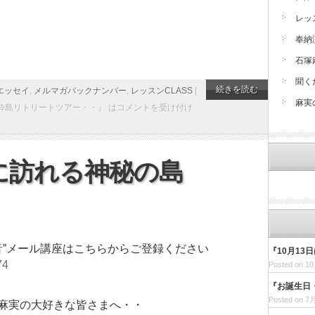
レッ
奉納
石塚
聞く
続きを読む
エッセイ
,
メルマガバックナンバー
,
レッスンCLASS
|
麻実
酔島リトリートツアー・・』 は
コメントを受け付け
に訪れる神秘の島
音”メール講座はこちらからご登録ください
『10月13
74
Posted on 10
『お誕生日
Posted on 7月
麻実の大好きな皆さまへ・・