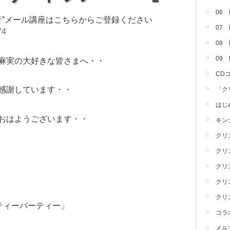
06
音”メール講座はこちらからご登録ください
07
74
08 
09
麻実の大好きな皆さまへ・・
CD
感謝しています・・
「ク
はじ
おはようございます・・
キン
クリ
クリ
クリ
クリ
クリ
ティーパーティー」
コラ
メル