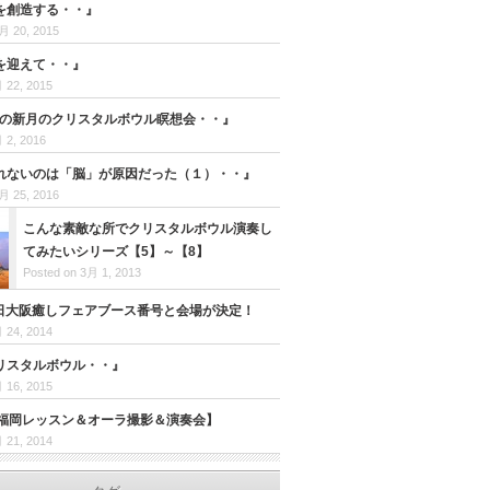
を創造する・・』
月 20, 2015
を迎えて・・』
 22, 2015
子座の新月のクリスタルボウル瞑想会・・』
 2, 2016
れないのは「脳」が原因だった（１）・・』
月 25, 2016
こんな素敵な所でクリスタルボウル演奏し
てみたいシリーズ【5】～【8】
Posted on 3月 1, 2013
30日大阪癒しフェアブース番号と会場が決定！
 24, 2014
リスタルボウル・・』
 16, 2015
23福岡レッスン＆オーラ撮影＆演奏会】
 21, 2014