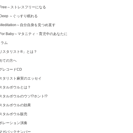
 Free～ストレスフリーになる
 Deep ～ぐっすり眠れる
Meditation～自分自身を見つめ直す
 For Baby～マタニティ・育児中のあなたに
コラム
リスタリスト®」とは？
めての方へ
グレコードCD
スタリスト麻実のエッセイ
スタルボウルとは？
スタルボウルのウソ!?ホント!?
スタルボウルの効果
スタルボウル販売
ボレーション演奏
マガバックナンバー