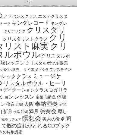
タグ
D
アドバンスクラス
エステクリスタ
キングレコード
キングレ
オーラ
クリスタリ
、
クリアリング
クリ
ト
クリスタリストクラス
クリ
タリスト麻実
タルボウル
クリスタルボ
体験レッスン
クリスタルボウル販売
ケイ素
ファステイン
ルボウル販売、
チャクラ
ミュージケ
ーシッククラス
クリスタルボウル・ヒーリ
メデイテーションクラス
リラ
ヨガ
レッスン
体験
ション
京都
仙酔島
奉納演奏
大阪
スン
倍音
宇宙
共鳴
演奏会
山
新月
満月
癒し
沖縄
水晶
瞑想会
聞
ア
美人の食卓
癒やしフェア
けで脳の疲れがとれるCDブック
きの特別講座