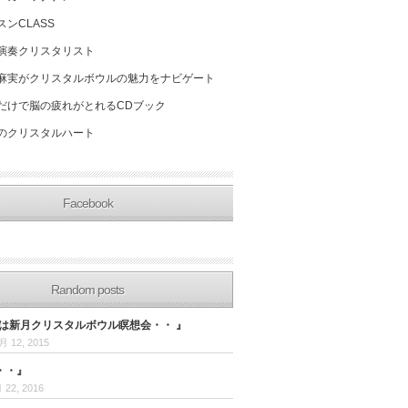
スンCLASS
演奏クリスタリスト
麻実がクリスタルボウルの魅力をナビゲート
だけで脳の疲れがとれるCDブック
のクリスタルハート
Facebook
Random posts
日は新月クリスタルボウル瞑想会・・ 』
月 12, 2015
・・』
 22, 2016