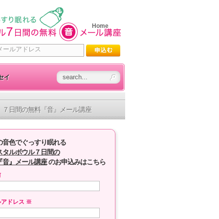
Home
セイ
７日間の無料『音』メール講座
の音色でぐっすり眠れる
スタルボウル７日間の
『音』メール講座
のお申込みはこちら
前
ルアドレス
※