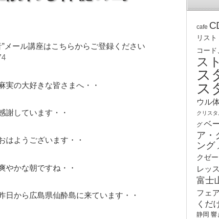
C
cafe
リスト
音”メール講座はこちらからご登録ください
コード
74
ス
ス
ス
麻実の大好きな皆さまへ・・
ウル
感謝しています・・
クリスタ
ベ
グ
ア・
おはようございます・・
ング
クゼー
爽やかな朝ですね・・
レッ
富士
フェ
昨日から広島県仙酔島に来ています・・
くだ
静岡
響