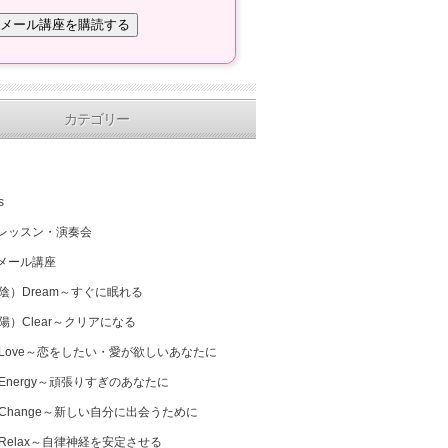
カテゴリー
s
レッスン・演奏会
メール講座
（陰）Dream～すぐに眠れる
（陽）Clear～クリアになる
 Love～恋をしたい・愛が欲しいあなたに
 Energy～頑張りすぎのあなたに
 Change～新しい自分に出会うために
 Relax～自律神経を安定させる