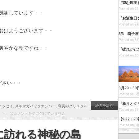
『望む現実
Posted on 12
感謝しています・・
『お誕生日
Posted on 7月
おはようございます・・
8/3 獅
Posted on 8月
爽やかな朝ですね・・
『疲れがと
Posted on 10
ださい・・
3月29・
Posted on 3月
『新月とク
続きを読む
エッセイ
,
メルマガバックナンバー
,
麻実のクリスタル
Posted on 6月
・』 は
コメントを受け付けていません
【9/22・
Posted on 9月
に訪れる神秘の島