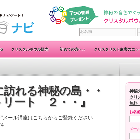
SS
クリスタルボウル販売
初めての方へ
»
クリスタリスト麻実のエッ
に訪れる神秘の島・・
神秘
クリ
リトリート ２・・』
無料
お名
音”メール講座はこちらからご登録ください
74
メー