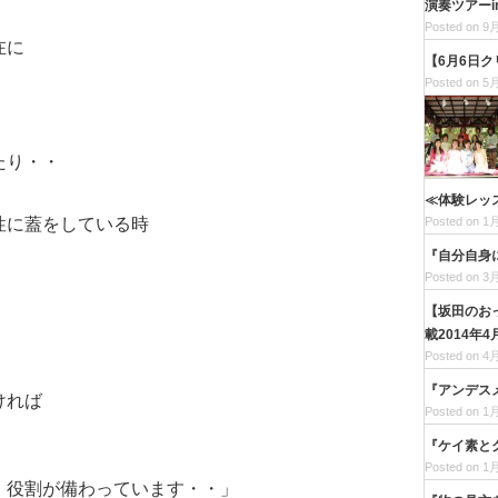
演奏ツアー
Posted on 9月
在に
【6月6日
Posted on 5月
たり・・
≪体験レッ
性に蓋をしている時
Posted on 1月
『自分自身
Posted on 3月
【坂田のお
載2014年4
Posted on 4月
『アンデス
ければ
Posted on 1月
『ケイ素と
Posted on 1月
・役割が備わっています・・」