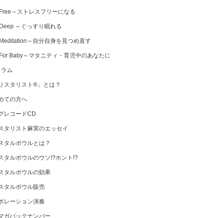
 Free～ストレスフリーになる
 Deep ～ぐっすり眠れる
Meditation～自分自身を見つめ直す
 For Baby～マタニティ・育児中のあなたに
コラム
リスタリスト®」とは？
めての方へ
グレコードCD
スタリスト麻実のエッセイ
スタルボウルとは？
スタルボウルのウソ!?ホント!?
スタルボウルの効果
スタルボウル販売
ボレーション演奏
マガバックナンバー