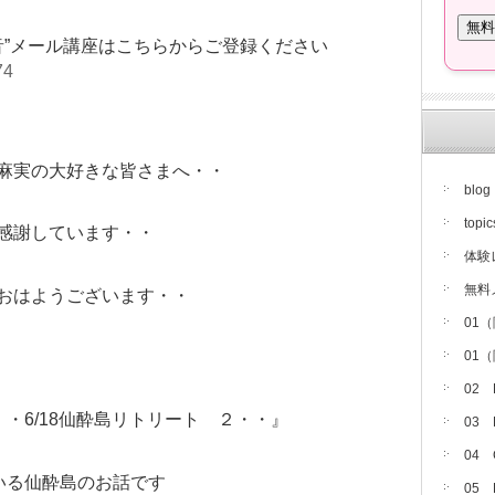
音”メール講座はこちらからご登録ください
74
麻実の大好きな皆さまへ・・
blog
topic
感謝しています・・
体験
無料
おはようございます・・
01
01
02
・6/18仙酔島リトリート ２・・』
03
04
いる仙酔島のお話です
05