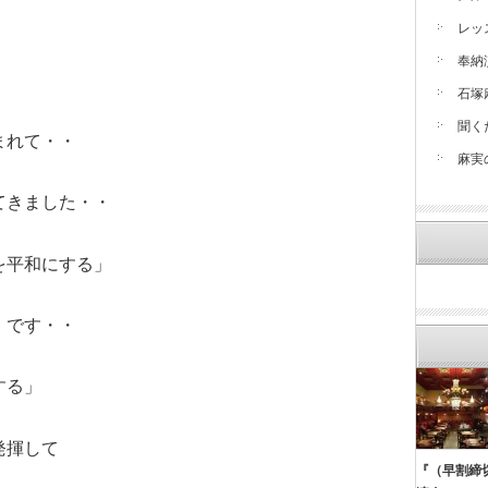
レッ
奉納
石塚
聞く
まれて・・
麻実
てきました・・
を平和にする」
 です・・
する」
発揮して
『（早割締