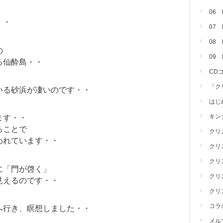
06
・・
07
08 
の
09
る仙酔島・・
CD
「ク
いる砂浜が凄いのです・・
はじ
キン
ます・・
ることで
クリ
われています・・
クリ
クリ
に「門が啓く」
クリ
見えるのです・・
クリ
コラ
へ行き、瞑想しました・・
メル