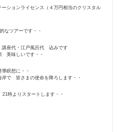
テーションライセンス（４万円相当のクリスタル
期的なツアーです・・
・講座代・江戸風呂代 込みです
類 美味しいです・・
誘導瞑想に・・
海岸で 皆さまの使命を降ろします・・
）21時よりスタートします・・