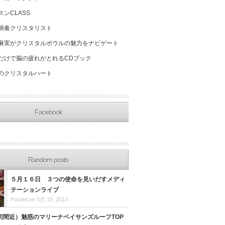
スンCLASS
演奏クリスタリスト
麻実がクリスタルボウルの魅力をナビゲート
だけで脳の疲れがとれるCDブック
のクリスタルハート
Facebook
Random posts
５月１６日 ３つの使命を見いだすメディ
テーションライブ
Posted on 5月 15, 2013
切間近）魅惑のマリーナベイサンズルーフTOP