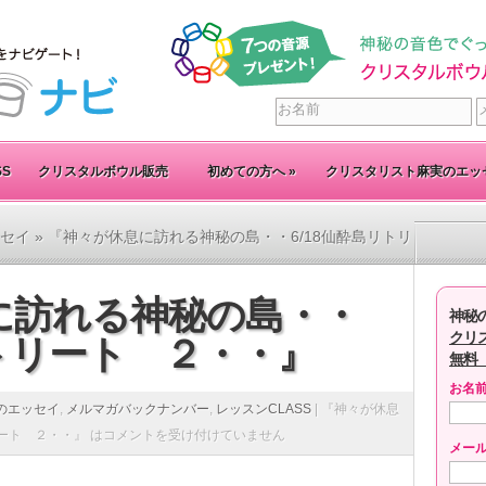
SS
クリスタルボウル販売
初めての方へ
»
クリスタリスト麻実のエッ
セイ
» 『神々が休息に訪れる神秘の島・・6/18仙酔島リトリ
に訪れる神秘の島・・
神秘
クリ
リトリート ２・・』
無料
お名
のエッセイ
,
メルマガバックナンバー
,
レッスンCLASS
|
『神々が休息
ート ２・・』 は
コメントを受け付けていません
メー