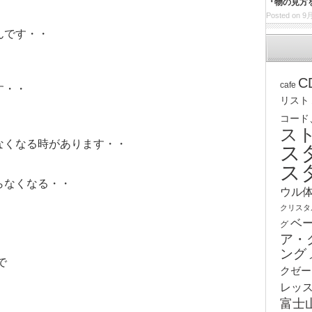
『物の見方
Posted on 9月
んです・・
C
cafe
す・・
リスト
コード
ス
なくなる時があります・・
ス
ス
らなくなる・・
ウル
クリスタ
ベ
グ
ア・
ング
で
クゼー
レッ
富士