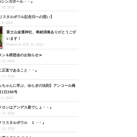
inシンガポール・・』
 30, 2016
クリスタルボウル記念日への思い】
 8, 2015
富士山金運神社、奉納演奏ありがとうござ
います！
Posted on 10月 19, 2013
スン＆瞑想会のお知らせ≫
 21, 2016
に正直であること・・』
 17, 2016
っちゃんに学ぶ、ゆらぎの法則】アンコール掲
月1日346号
 2, 2014
メロンはアンデス産でしょ・・』
 21, 2016
クリスタルボウル １・・』
 12, 2016