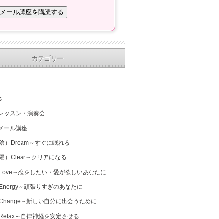
カテゴリー
s
レッスン・演奏会
メール講座
（陰）Dream～すぐに眠れる
（陽）Clear～クリアになる
 Love～恋をしたい・愛が欲しいあなたに
 Energy～頑張りすぎのあなたに
 Change～新しい自分に出会うために
 Relax～自律神経を安定させる