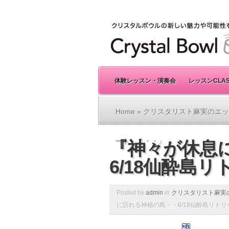
体験レッスン・演奏会
レッスンCLA
Home
»
クリスタリスト麻実のエッ
ート ２・・』
『神々が休息
6/18仙酔島
Posted by
admin
in
クリスタリスト麻実
に訪れる神秘の島・・6/18仙酔島リトリ