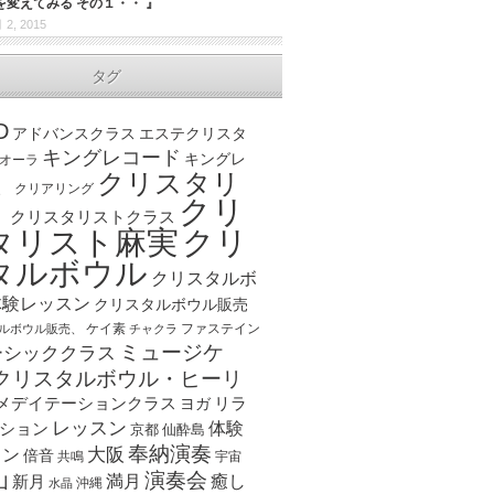
を変えてみる その１・・ 』
 2, 2015
タグ
D
アドバンスクラス
エステクリスタ
キングレコード
キングレ
オーラ
クリスタリ
、
クリアリング
クリ
ト
クリスタリストクラス
クリ
タリスト麻実
タルボウル
クリスタルボ
体験レッスン
クリスタルボウル販売
ケイ素
ファステイン
ルボウル販売、
チャクラ
ミュージケ
ーシッククラス
クリスタルボウル・ヒーリ
メデイテーションクラス
リラ
ヨガ
レッスン
体験
ション
京都
仙酔島
奉納演奏
大阪
スン
倍音
宇宙
共鳴
演奏会
山
新月
満月
癒し
沖縄
水晶