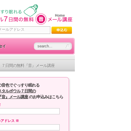
Home
セイ
７日間の無料『音』メール講座
の音色でぐっすり眠れる
スタルボウル７日間の
『音』メール講座
のお申込みはこちら
前
ルアドレス
※