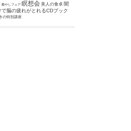
瞑想会
聞
ア
美人の食卓
癒やしフェア
けで脳の疲れがとれるCDブック
きの特別講座