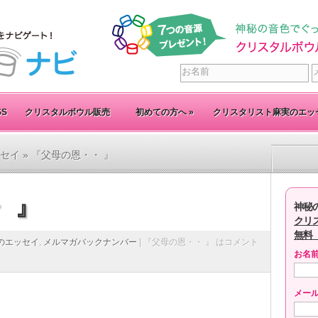
SS
クリスタルボウル販売
初めての方へ
»
クリスタリスト麻実のエッ
セイ
» 『父母の恩・・ 』
 』
神秘
クリ
無料
のエッセイ
,
メルマガバックナンバー
|
『父母の恩・・ 』 は
コメント
お名
メー