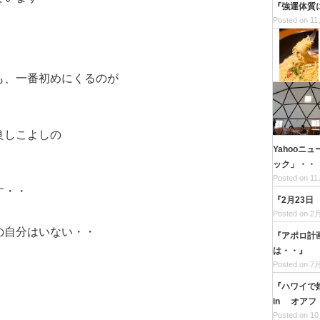
『強運体質
Posted on 11
・
も、一番初めにくるのが
良しこよしの
Yahooニ
ック」・・
Posted on 11
す・・
『2月23
Posted on 2月
の自分はいない・・
『アポロ計
は・・』
Posted on 7月
『ハワイで
in オアフ
・
Posted on 10