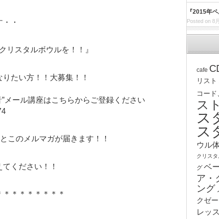
『2015年
す・・
Posted on 8月
個クリスタルボウルを！！』
C
cafe
なりたい方！！大募集！！
リスト
コード
音”メール講座はこちらからご登録ください
ス
74
ス
ス
座とこのメルマガが届きます！！
ウル
クリスタ
えてください！！
ベ
グ
ア・
ング
＊＊＊＊＊＊＊＊＊
クゼー
レッ