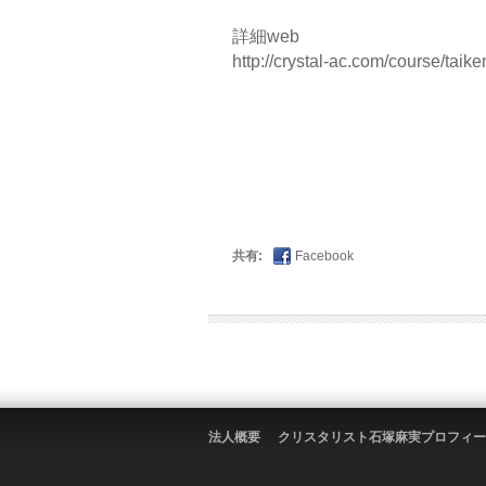
詳細web
http://crystal-ac.com/course/taike
共有:
Facebook
法人概要
クリスタリスト石塚麻実プロフィー