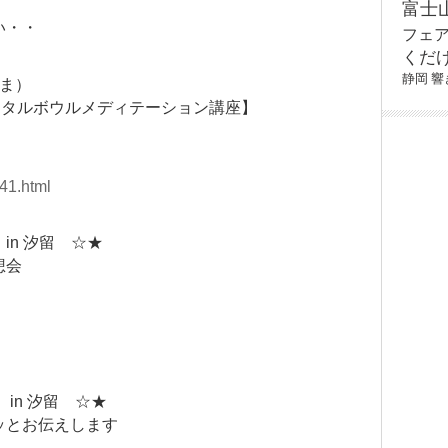
富士
い・・
フェ
くだ
静岡
響
ま）
スタルボウルメディテーション講座】
41.html
in 汐留 ☆★
想会
in 汐留 ☆★
ッとお伝えします