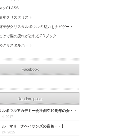
スンCLASS
演奏クリスタリスト
麻実がクリスタルボウルの魅力をナビゲート
だけで脳の疲れがとれるCDブック
のクリスタルハート
Facebook
Random posts
スタルボウルアカデミー会社創立10周年の会・・
 4, 2017
ール マリーナベイサンズの音色・・】
 24, 2015