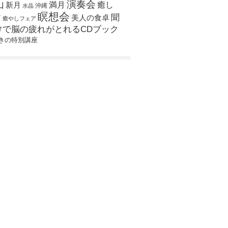
演奏会
山
新月
満月
癒し
沖縄
水晶
瞑想会
聞
ア
美人の食卓
癒やしフェア
けで脳の疲れがとれるCDブック
きの特別講座