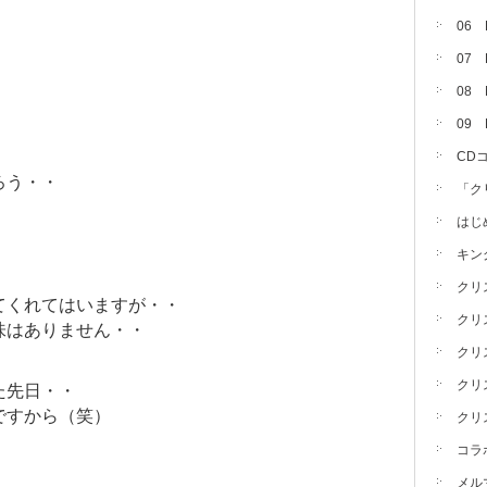
06
07
08 
09
CD
ろう・・
「ク
はじ
キン
クリ
てくれてはいますが・・
クリ
味はありません・・
クリ
クリ
た先日・・
ですから（笑）
クリ
コラ
メル