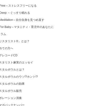
 Free～ストレスフリーになる
 Deep ～ぐっすり眠れる
Meditation～自分自身を見つめ直す
 For Baby～マタニティ・育児中のあなたに
コラム
リスタリスト®」とは？
めての方へ
グレコードCD
スタリスト麻実のエッセイ
スタルボウルとは？
スタルボウルのウソ!?ホント!?
スタルボウルの効果
スタルボウル販売
ボレーション演奏
マガバックナンバー