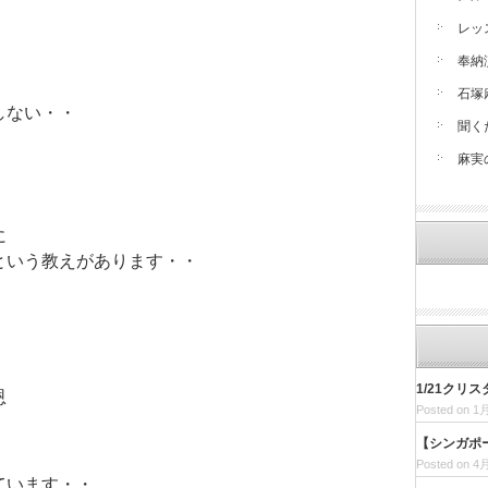
レッ
奉納
石塚
しない・・
聞く
麻実
に
という教えがあります・・
1/21クリ
恩
Posted on 1月
【シンガポ
Posted on 4月
ています・・