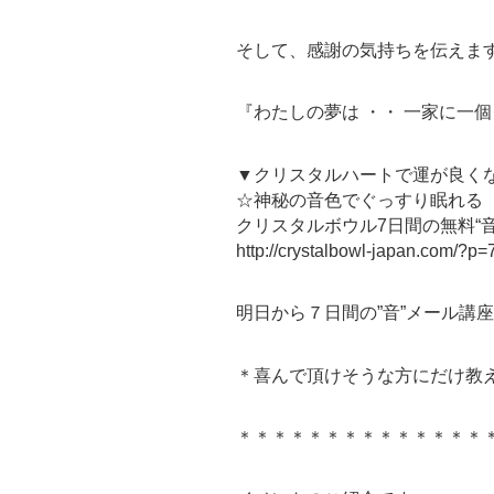
そして、感謝の気持ちを伝えま
『わたしの夢は ・・ 一家に一
▼クリスタルハートで運が良く
☆神秘の音色でぐっすり眠れる
クリスタルボウル7日間の無料“
http://crystalbowl-japan.com/?p=
明日から７日間の”音”メール講
＊喜んで頂けそうな方にだけ教
＊＊＊＊＊＊＊＊＊＊＊＊＊＊