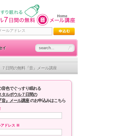
Home
セイ
７日間の無料『音』メール講座
の音色でぐっすり眠れる
スタルボウル７日間の
『音』メール講座
のお申込みはこちら
前
ルアドレス
※