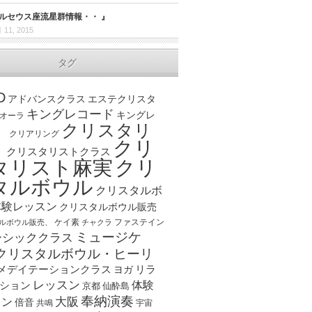
ペルセウス座流星群情報・・ 』
 11, 2015
タグ
D
アドバンスクラス
エステクリスタ
キングレコード
キングレ
オーラ
クリスタリ
、
クリアリング
クリ
ト
クリスタリストクラス
クリ
タリスト麻実
タルボウル
クリスタルボ
体験レッスン
クリスタルボウル販売
ケイ素
ファステイン
ルボウル販売、
チャクラ
ミュージケ
ーシッククラス
クリスタルボウル・ヒーリ
メデイテーションクラス
リラ
ヨガ
レッスン
体験
ション
京都
仙酔島
奉納演奏
大阪
スン
倍音
宇宙
共鳴