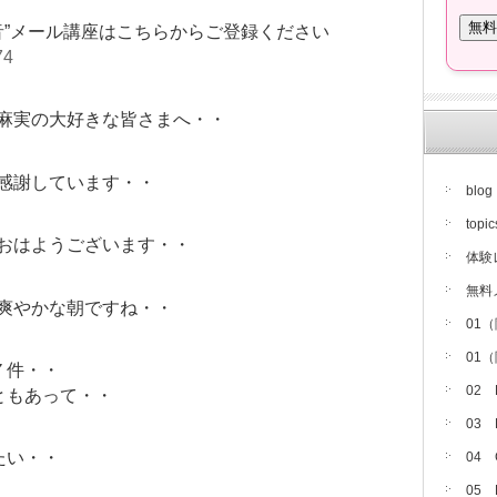
音”メール講座はこちらからご登録ください
74
麻実の大好きな皆さまへ・・
感謝しています・・
blog
topic
おはようございます・・
体験
無料
爽やかな朝ですね・・
01
01
７件・・
02
ともあって・・
03
たい・・
04
05