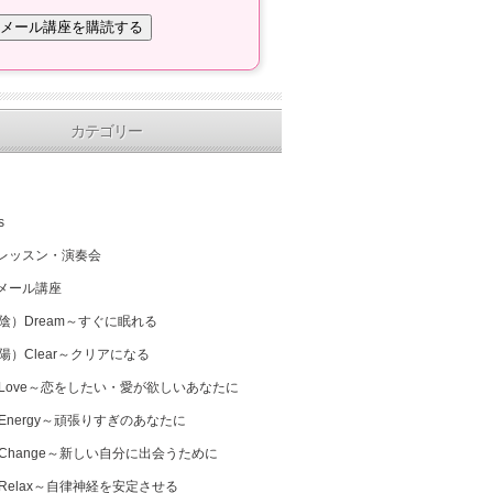
カテゴリー
s
レッスン・演奏会
メール講座
（陰）Dream～すぐに眠れる
（陽）Clear～クリアになる
 Love～恋をしたい・愛が欲しいあなたに
 Energy～頑張りすぎのあなたに
 Change～新しい自分に出会うために
 Relax～自律神経を安定させる