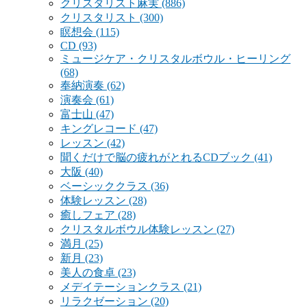
クリスタリスト麻実
(886)
クリスタリスト
(300)
瞑想会
(115)
CD
(93)
ミュージケア・クリスタルボウル・ヒーリング
(68)
奉納演奏
(62)
演奏会
(61)
富士山
(47)
キングレコード
(47)
レッスン
(42)
聞くだけで脳の疲れがとれるCDブック
(41)
大阪
(40)
ベーシッククラス
(36)
体験レッスン
(28)
癒しフェア
(28)
クリスタルボウル体験レッスン
(27)
満月
(25)
新月
(23)
美人の食卓
(23)
メデイテーションクラス
(21)
リラクゼーション
(20)