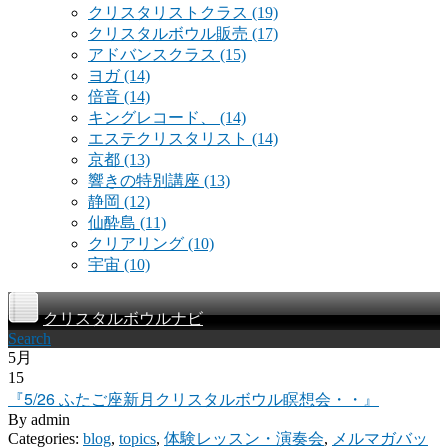
クリスタリストクラス
(19)
クリスタルボウル販売
(17)
アドバンスクラス
(15)
ヨガ
(14)
倍音
(14)
キングレコード、
(14)
エステクリスタリスト
(14)
京都
(13)
響きの特別講座
(13)
静岡
(12)
仙酔島
(11)
クリアリング
(10)
宇宙
(10)
クリスタルボウルナビ
Search
5月
15
『5/26 ふたご座新月クリスタルボウル瞑想会・・』
By
admin
Categories:
blog
,
topics
,
体験レッスン・演奏会
,
メルマガバッ