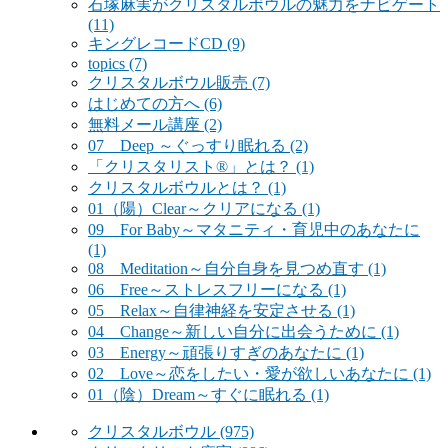
石塚麻実がクリスタルボウルの魅力をナビゲート
(11)
キングレコードCD
(9)
topics
(7)
クリスタルボウル販売
(7)
はじめての方へ
(6)
無料メール講座
(2)
07 Deep ～ぐっすり眠れる
(2)
「クリスタリスト®」とは？
(1)
クリスタルボウルとは？
(1)
01（陽）Clear～クリアになる
(1)
09 For Baby～マタニティ・育児中のあなたに
(1)
08 Meditation～自分自身を見つめ直す
(1)
06 Free～ストレスフリーになる
(1)
05 Relax～自律神経を安定させる
(1)
04 Change～新しい自分に出会うために
(1)
03 Energy～頑張りすぎのあなたに
(1)
02 Love～恋をしたい・愛が欲しいあなたに
(1)
01（陰）Dream～すぐに眠れる
(1)
クリスタルボウル
(975)