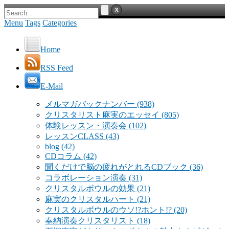
Menu
Tags
Categories
Home
RSS Feed
E-Mail
メルマガバックナンバー
(938)
クリスタリスト麻実のエッセイ
(805)
体験レッスン・演奏会
(102)
レッスンCLASS
(43)
blog
(42)
CDコラム
(42)
聞くだけで脳の疲れがとれるCDブック
(36)
コラボレーション演奏
(31)
クリスタルボウルの効果
(21)
麻実のクリスタルハート
(21)
クリスタルボウルのウソ!?ホント!?
(20)
奉納演奏クリスタリスト
(18)