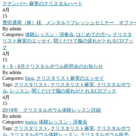
クナンバー
,
麻実のクリスタルハート
4月
15
豊田通商（株）様 メンタルリフレッシュセミナー オファ
By
admin
Categories:
体験レッスン・演奏会
,
はじめての方へ
,
クリスタ
リスト麻実のエッセイ
,
聞くだけで脳の疲れがとれるCDブッ
ク
4月
15
4・5・6月クリスタルボウル瞑想会のお知らせ
By
admin
Categories:
blog
,
クリスタリスト麻実のエッセイ
Tags:
クリスタリスト
,
クリスタリスト麻実
,
クリスタルボウ
ル
,
レッスン
,
聞くだけで脳の疲れがとれるCDブック
4月
15
2019年 クリスタルボウル体験レッスン詳細
By
admin
Categories:
topics
,
体験レッスン・演奏会
Tags:
クリスタリスト
,
クリスタリスト麻実
,
クリスタルボウ
ル
,
クリスタルボウル体験レッスン
,
クリスタルボウル販売
,