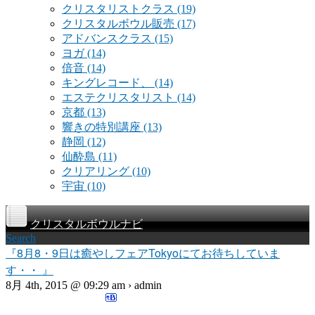
クリスタリストクラス
(19)
クリスタルボウル販売
(17)
アドバンスクラス
(15)
ヨガ
(14)
倍音
(14)
キングレコード、
(14)
エステクリスタリスト
(14)
京都
(13)
響きの特別講座
(13)
静岡
(12)
仙酔島
(11)
クリアリング
(10)
宇宙
(10)
クリスタルボウルナビ
Search
『8月8・9日は癒やしフェアTokyoにてお待ちしていま
す・・ 』
8月 4th, 2015 @ 09:29 am › admin