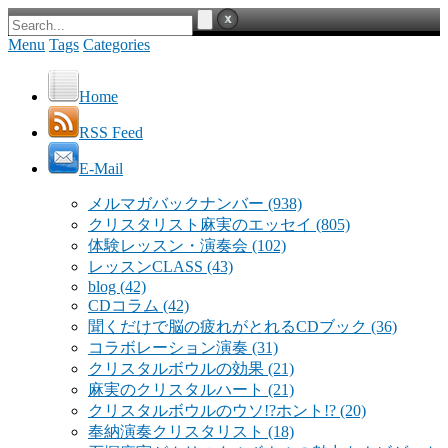
Menu
Tags
Categories
Home
RSS Feed
E-Mail
メルマガバックナンバー
(938)
クリスタリスト麻実のエッセイ
(805)
体験レッスン・演奏会
(102)
レッスンCLASS
(43)
blog
(42)
CDコラム
(42)
聞くだけで脳の疲れがとれるCDブック
(36)
コラボレーション演奏
(31)
クリスタルボウルの効果
(21)
麻実のクリスタルハート
(21)
クリスタルボウルのウソ!?ホント!?
(20)
奉納演奏クリスタリスト
(18)