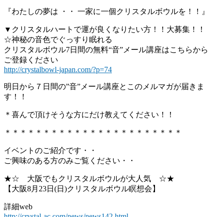
『わたしの夢は ・・ 一家に一個クリスタルボウルを！！』
▼クリスタルハートで運が良くなりたい方！！大募集！！
☆神秘の音色でぐっすり眠れる
クリスタルボウル7日間の無料“音”メール講座はこちらから
ご登録ください
http://crystalbowl-japan.com/?p=74
明日から７日間の”音”メール講座とこのメルマガが届きま
す！！
＊喜んで頂けそうな方にだけ教えてください！！
＊＊＊＊＊＊＊＊＊＊＊＊＊＊＊＊＊＊＊＊＊＊＊
イベントのご紹介です・・
ご興味のある方のみご覧ください・・
★☆ 大阪でもクリスタルボウルが大人気 ☆★
【大阪8月23日(日)クリスタルボウル瞑想会】
詳細web
http://crystal-ac.com/news/news142.html