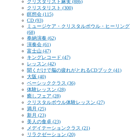
クリスタリスト麻実
(886)
クリスタリスト
(300)
瞑想会
(115)
CD
(93)
ミュージケア・クリスタルボウル・ヒーリング
(68)
奉納演奏
(62)
演奏会
(61)
富士山
(47)
キングレコード
(47)
レッスン
(42)
聞くだけで脳の疲れがとれるCDブック
(41)
大阪
(40)
ベーシッククラス
(36)
体験レッスン
(28)
癒しフェア
(28)
クリスタルボウル体験レッスン
(27)
満月
(25)
新月
(23)
美人の食卓
(23)
メデイテーションクラス
(21)
リラクゼーション
(20)