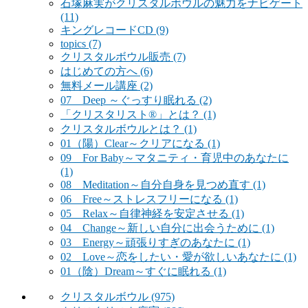
石塚麻実がクリスタルボウルの魅力をナビゲート
(11)
キングレコードCD
(9)
topics
(7)
クリスタルボウル販売
(7)
はじめての方へ
(6)
無料メール講座
(2)
07 Deep ～ぐっすり眠れる
(2)
「クリスタリスト®」とは？
(1)
クリスタルボウルとは？
(1)
01（陽）Clear～クリアになる
(1)
09 For Baby～マタニティ・育児中のあなたに
(1)
08 Meditation～自分自身を見つめ直す
(1)
06 Free～ストレスフリーになる
(1)
05 Relax～自律神経を安定させる
(1)
04 Change～新しい自分に出会うために
(1)
03 Energy～頑張りすぎのあなたに
(1)
02 Love～恋をしたい・愛が欲しいあなたに
(1)
01（陰）Dream～すぐに眠れる
(1)
クリスタルボウル
(975)