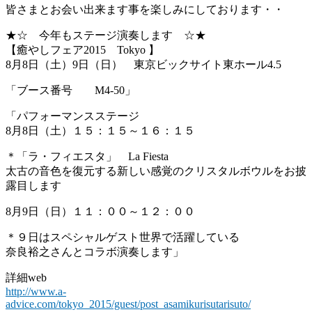
皆さまとお会い出来ます事を楽しみにしております・・
★☆ 今年もステージ演奏します ☆★
【癒やしフェア2015 Tokyo 】
8月8日（土）9日（日） 東京ビックサイト東ホール4.5
「ブース番号 M4-50」
「パフォーマンスステージ
8月8日（土）１５：１５～１６：１５
＊「ラ・フィエスタ」 La Fiesta
太古の音色を復元する新しい感覚のクリスタルボウルをお披
露目します
8月9日（日）１１：００～１２：００
＊９日はスペシャルゲスト世界で活躍している
奈良裕之さんとコラボ演奏します」
詳細web
http://www.a-
advice.com/tokyo_2015/guest/post_asamikurisutarisuto/