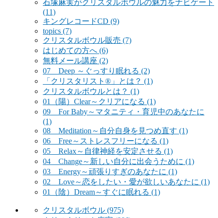
石塚麻実がクリスタルボウルの魅力をナビゲート
(11)
キングレコードCD
(9)
topics
(7)
クリスタルボウル販売
(7)
はじめての方へ
(6)
無料メール講座
(2)
07 Deep ～ぐっすり眠れる
(2)
「クリスタリスト®」とは？
(1)
クリスタルボウルとは？
(1)
01（陽）Clear～クリアになる
(1)
09 For Baby～マタニティ・育児中のあなたに
(1)
08 Meditation～自分自身を見つめ直す
(1)
06 Free～ストレスフリーになる
(1)
05 Relax～自律神経を安定させる
(1)
04 Change～新しい自分に出会うために
(1)
03 Energy～頑張りすぎのあなたに
(1)
02 Love～恋をしたい・愛が欲しいあなたに
(1)
01（陰）Dream～すぐに眠れる
(1)
クリスタルボウル
(975)