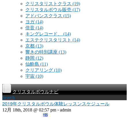
クリスタリストクラス
(19)
クリスタルボウル販売
(17)
アドバンスクラス
(15)
ヨガ
(14)
倍音
(14)
キングレコード、
(14)
エステクリスタリスト
(14)
京都
(13)
響きの特別講座
(13)
静岡
(12)
仙酔島
(11)
クリアリング
(10)
宇宙
(10)
クリスタルボウルナビ
Search
2019年クリスタルボウル体験レッスンスケジュール
12月 18th, 2018 @ 02:57 pm › admin