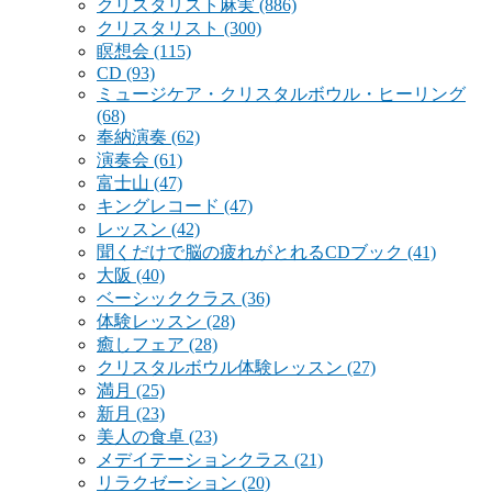
クリスタリスト麻実
(886)
クリスタリスト
(300)
瞑想会
(115)
CD
(93)
ミュージケア・クリスタルボウル・ヒーリング
(68)
奉納演奏
(62)
演奏会
(61)
富士山
(47)
キングレコード
(47)
レッスン
(42)
聞くだけで脳の疲れがとれるCDブック
(41)
大阪
(40)
ベーシッククラス
(36)
体験レッスン
(28)
癒しフェア
(28)
クリスタルボウル体験レッスン
(27)
満月
(25)
新月
(23)
美人の食卓
(23)
メデイテーションクラス
(21)
リラクゼーション
(20)