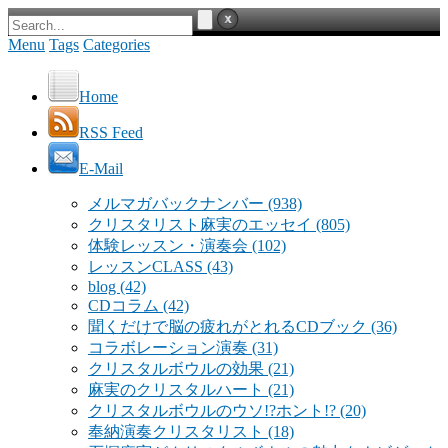
Menu
Tags
Categories
Home
RSS Feed
E-Mail
メルマガバックナンバー
(938)
クリスタリスト麻実のエッセイ
(805)
体験レッスン・演奏会
(102)
レッスンCLASS
(43)
blog
(42)
CDコラム
(42)
聞くだけで脳の疲れがとれるCDブック
(36)
コラボレーション演奏
(31)
クリスタルボウルの効果
(21)
麻実のクリスタルハート
(21)
クリスタルボウルのウソ!?ホント!?
(20)
奉納演奏クリスタリスト
(18)