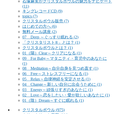
石塚麻実がクリスタルボウルの魅力をナビゲート
(11)
キングレコードCD
(9)
topics
(7)
クリスタルボウル販売
(7)
はじめての方へ
(6)
無料メール講座
(2)
07 Deep ～ぐっすり眠れる
(2)
「クリスタリスト®」とは？
(1)
クリスタルボウルとは？
(1)
01（陽）Clear～クリアになる
(1)
09 For Baby～マタニティ・育児中のあなたに
(1)
08 Meditation～自分自身を見つめ直す
(1)
06 Free～ストレスフリーになる
(1)
05 Relax～自律神経を安定させる
(1)
04 Change～新しい自分に出会うために
(1)
03 Energy～頑張りすぎのあなたに
(1)
02 Love～恋をしたい・愛が欲しいあなたに
(1)
01（陰）Dream～すぐに眠れる
(1)
クリスタルボウル
(975)