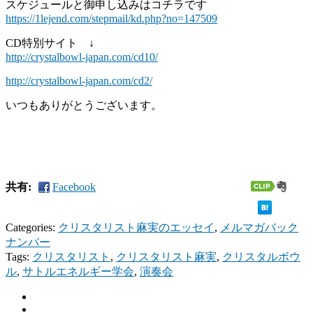
スケジュールと御申し込みはコチラです
https://1lejend.com/stepmail/kd.php?no=147509
CD特別サイト ↓
http://crystalbowl-japan.com/cd10/
http://crystalbowl-japan.com/cd2/
いつもありがとうございます。
共有:
Facebook
Categories:
クリスタリスト麻実のエッセイ
,
メルマガバック
ナンバー
Tags:
クリスタリスト
,
クリスタリスト麻実
,
クリスタルボウ
ル
,
サトルエネルギー学会
,
演奏会