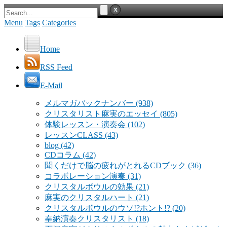
Menu
Tags
Categories
Home
RSS Feed
E-Mail
メルマガバックナンバー
(938)
クリスタリスト麻実のエッセイ
(805)
体験レッスン・演奏会
(102)
レッスンCLASS
(43)
blog
(42)
CDコラム
(42)
聞くだけで脳の疲れがとれるCDブック
(36)
コラボレーション演奏
(31)
クリスタルボウルの効果
(21)
麻実のクリスタルハート
(21)
クリスタルボウルのウソ!?ホント!?
(20)
奉納演奏クリスタリスト
(18)