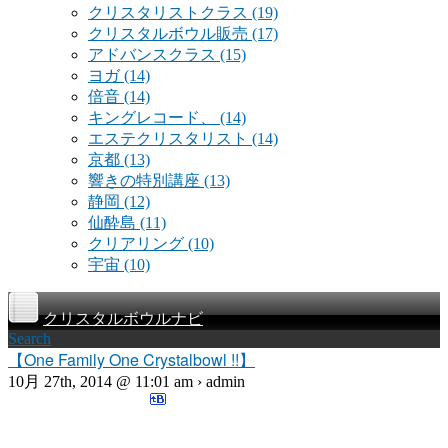
クリスタリストクラス
(19)
クリスタルボウル販売
(17)
アドバンスクラス
(15)
ヨガ
(14)
倍音
(14)
キングレコード、
(14)
エステクリスタリスト
(14)
京都
(13)
響きの特別講座
(13)
静岡
(12)
仙酔島
(11)
クリアリング
(10)
宇宙
(10)
クリスタルボウルナビ
Search
【One Family One Crystalbowl !!】
10月 27th, 2014 @ 11:01 am › admin