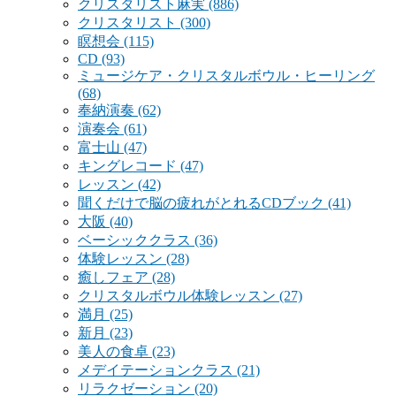
クリスタリスト麻実
(886)
クリスタリスト
(300)
瞑想会
(115)
CD
(93)
ミュージケア・クリスタルボウル・ヒーリング
(68)
奉納演奏
(62)
演奏会
(61)
富士山
(47)
キングレコード
(47)
レッスン
(42)
聞くだけで脳の疲れがとれるCDブック
(41)
大阪
(40)
ベーシッククラス
(36)
体験レッスン
(28)
癒しフェア
(28)
クリスタルボウル体験レッスン
(27)
満月
(25)
新月
(23)
美人の食卓
(23)
メデイテーションクラス
(21)
リラクゼーション
(20)