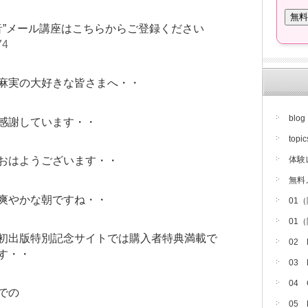
音”メール講座はこちらからご登録ください
74
麻実の大好きな皆さまへ・・
blog
感謝しています・・
topic
体験
おはようございます・・
無料
爽やかな朝ですね・・
01
01
初出版特別記念サイトでは購入者特典満載で
02
す・・
03
04
までの
05