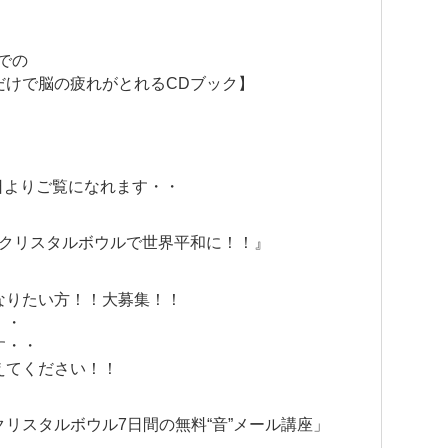
までの
だけで脳の疲れがとれるCDブック】
月11日よりご覧になれます・・
個クリスタルボウルで世界平和に！！』
なりたい方！！大募集！！
・・
す・・
えてください！！
リスタルボウル7日間の無料“音”メール講座」