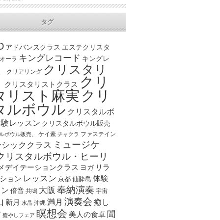
タグ
D
アドバンスクラス
エステクリスタ
キングレコード
キングレ
オーラ
クリスタリ
、
クリアリング
クリ
ト
クリスタリストクラス
クリ
タリスト麻実
タルボウル
クリスタルボ
体験レッスン
クリスタルボウル販売
ケイ素
ファステイン
ルボウル販売、
チャクラ
ミュージケ
ーシッククラス
クリスタルボウル・ヒーリ
メデイテーションクラス
リラ
ヨガ
レッスン
体験
ション
京都
仙酔島
奉納演奏
大阪
スン
倍音
宇宙
共鳴
演奏会
山
新月
満月
癒し
沖縄
水晶
瞑想会
聞
ア
美人の食卓
癒やしフェア