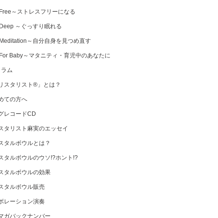
 Free～ストレスフリーになる
 Deep ～ぐっすり眠れる
Meditation～自分自身を見つめ直す
 For Baby～マタニティ・育児中のあなたに
コラム
リスタリスト®」とは？
めての方へ
グレコードCD
スタリスト麻実のエッセイ
スタルボウルとは？
スタルボウルのウソ!?ホント!?
スタルボウルの効果
スタルボウル販売
ボレーション演奏
マガバックナンバー