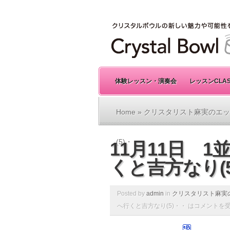
体験レッスン・演奏会
レッスンCLA
Home
»
クリスタリスト麻実のエッ
(5)・・
11月11日 
くと吉方なり(
Posted by
admin
in
クリスタリスト麻実
へ行くと吉方なり(5)・・ は
コメントを