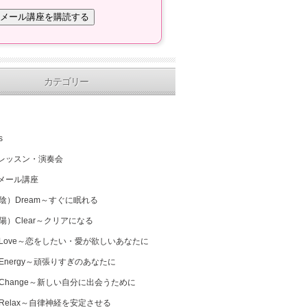
カテゴリー
s
レッスン・演奏会
メール講座
（陰）Dream～すぐに眠れる
（陽）Clear～クリアになる
 Love～恋をしたい・愛が欲しいあなたに
 Energy～頑張りすぎのあなたに
 Change～新しい自分に出会うために
 Relax～自律神経を安定させる