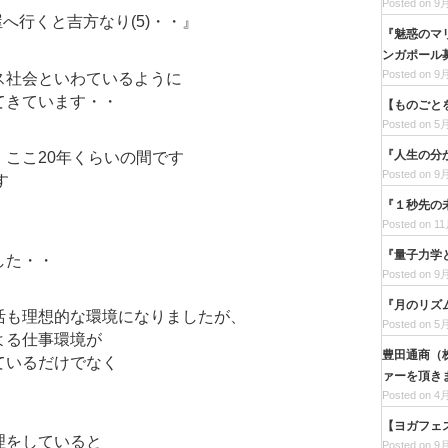
Posted on 9月
屋へ行くと吉方なり(5)・・』
『魅惑のマリ
ンガポール
Posted on 9月
ス社会といわているように
てきています・・
【ものごと
Posted on 5月
『人生の分
ここ20年くらいの間です
Posted on 9月
す
『１秒先の
Posted on 11
『量子力学
した・・
Posted on 9月
『月のリズ
活も理想的な環境になりましたが、
Posted on 5月
よる仕事環境が
豊田通商（
ているだけでなく
ァーを頂き
Posted on 4月
【ヨガフェ
理をしていると
Posted on 9月