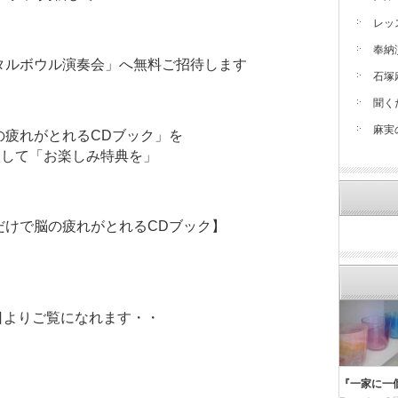
レッ
奉納
タルボウル演奏会」へ無料ご招待します
石塚
聞く
麻実
の疲れがとれるCDブック」を
購入して「お楽しみ特典を」
だけで脳の疲れがとれるCDブック】
月11日よりご覧になれます・・
『一家に一