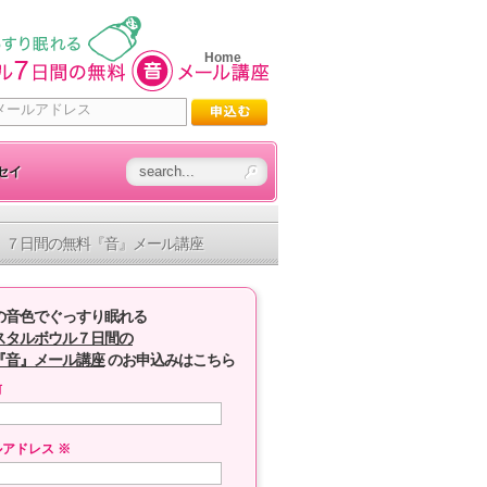
Home
セイ
７日間の無料『音』メール講座
の音色でぐっすり眠れる
スタルボウル７日間の
『音』メール講座
のお申込みはこちら
前
ルアドレス
※