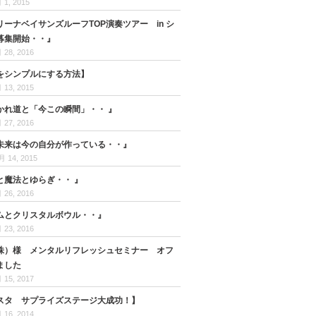
 1, 2015
ーナベイサンズルーフTOP演奏ツアー in シ
募集開始・・』
 28, 2016
をシンプルにする方法】
 13, 2015
かれ道と「今この瞬間」・・ 』
 27, 2016
未来は今の自分が作っている・・』
月 14, 2015
と魔法とゆらぎ・・ 』
 26, 2016
ムとクリスタルボウル・・』
 23, 2016
株）様 メンタルリフレッシュセミナー オフ
ました
 15, 2017
スタ サプライズステージ大成功！】
 16, 2014