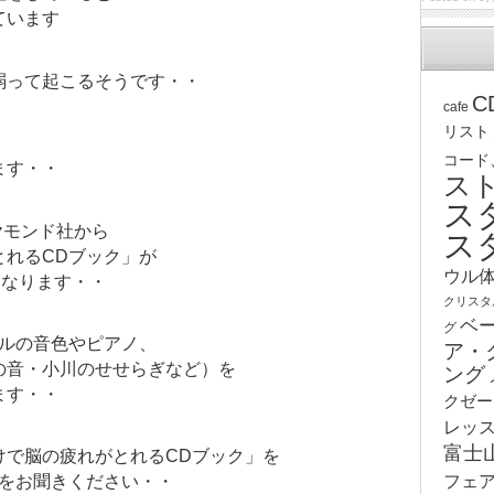
ています
弱って起こるそうです・・
C
cafe
リスト
、
コード
ます・・
ス
ス
ヤモンド社から
ス
とれるCDブック」が
ウル
になります・・
クリスタ
ベ
グ
ウルの音色やピアノ、
ア・
の音・小川のせせらぎなど）を
ング
ます・・
クゼー
レッ
富士
けで脳の疲れがとれるCDブック」を
フェ
Dをお聞きください・・