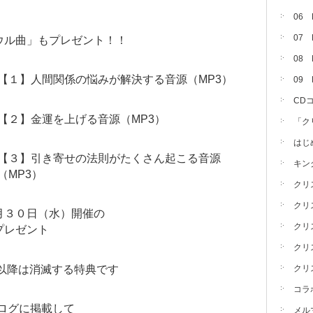
06
07
ウル曲」もプレゼント！！
08 
【１】人間関係の悩みが解決する音源（MP3）
09
CD
【２】金運を上げる音源（MP3）
「ク
はじ
【３】引き寄せの法則がたくさん起こる音源
キン
（MP3）
クリ
クリ
月３０日（水）開催の
クリ
プレゼント
クリ
日以降は消滅する特典です
クリ
コラ
ログに掲載して
メル