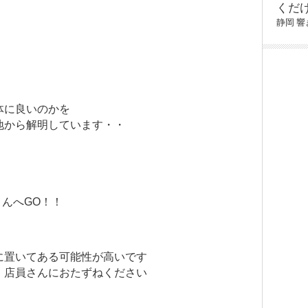
くだ
静岡
響
・
体に良いのかを
地から解明しています・・
・
さんへGO！！
に置いてある可能性が高いです
、店員さんにおたずねください