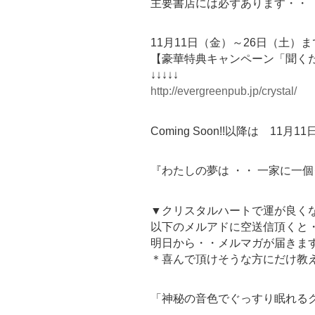
主要書店には必ずあります・・
11月11日（金）～26日（土）
【豪華特典キャンペーン「聞く
↓↓↓↓↓
http://evergreenpub.jp/crystal/
Coming Soon!!以降は 11
『わたしの夢は ・・ 一家に一
▼クリスタルハートで運が良く
以下のメルアドに空送信頂くと
明日から・・メルマガが届きま
＊喜んで頂けそうな方にだけ教
「神秘の音色でぐっすり眠れるク