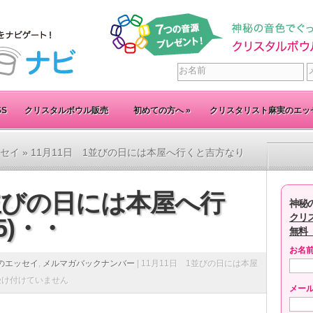
SS
クリスタルボウル販売
初めての方へ
»
クリスタリスト麻実のエッ
セイ
» 11月11日 1並びの日には本屋へ行くと吉方なり
1並びの日には本屋へ行
神秘
クリ
5)・・
無料
お名
のエッセイ
,
メルマガバックナンバー
|
11月11日 1並びの日には本屋
受け付けていません
メー