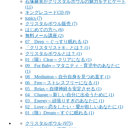
石塚麻実がクリスタルボウルの魅力をナビゲート
(11)
キングレコードCD
(9)
topics
(7)
クリスタルボウル販売
(7)
はじめての方へ
(6)
無料メール講座
(2)
07 Deep ～ぐっすり眠れる
(2)
「クリスタリスト®」とは？
(1)
クリスタルボウルとは？
(1)
01（陽）Clear～クリアになる
(1)
09 For Baby～マタニティ・育児中のあなたに
(1)
08 Meditation～自分自身を見つめ直す
(1)
06 Free～ストレスフリーになる
(1)
05 Relax～自律神経を安定させる
(1)
04 Change～新しい自分に出会うために
(1)
03 Energy～頑張りすぎのあなたに
(1)
02 Love～恋をしたい・愛が欲しいあなたに
(1)
01（陰）Dream～すぐに眠れる
(1)
クリスタルボウル
(975)