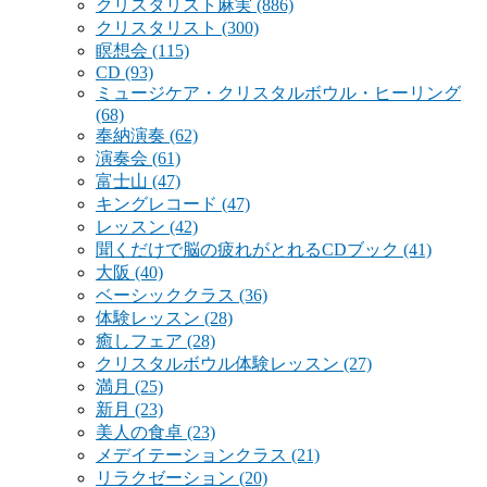
クリスタリスト麻実
(886)
クリスタリスト
(300)
瞑想会
(115)
CD
(93)
ミュージケア・クリスタルボウル・ヒーリング
(68)
奉納演奏
(62)
演奏会
(61)
富士山
(47)
キングレコード
(47)
レッスン
(42)
聞くだけで脳の疲れがとれるCDブック
(41)
大阪
(40)
ベーシッククラス
(36)
体験レッスン
(28)
癒しフェア
(28)
クリスタルボウル体験レッスン
(27)
満月
(25)
新月
(23)
美人の食卓
(23)
メデイテーションクラス
(21)
リラクゼーション
(20)