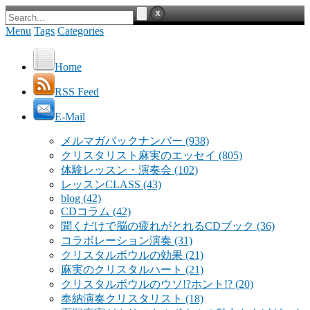
Menu
Tags
Categories
Home
RSS Feed
E-Mail
メルマガバックナンバー
(938)
クリスタリスト麻実のエッセイ
(805)
体験レッスン・演奏会
(102)
レッスンCLASS
(43)
blog
(42)
CDコラム
(42)
聞くだけで脳の疲れがとれるCDブック
(36)
コラボレーション演奏
(31)
クリスタルボウルの効果
(21)
麻実のクリスタルハート
(21)
クリスタルボウルのウソ!?ホント!?
(20)
奉納演奏クリスタリスト
(18)