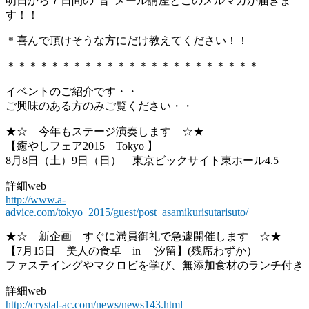
明日から７日間の”音”メール講座とこのメルマガが届きま
す！！
＊喜んで頂けそうな方にだけ教えてください！！
＊＊＊＊＊＊＊＊＊＊＊＊＊＊＊＊＊＊＊＊＊＊＊
イベントのご紹介です・・
ご興味のある方のみご覧ください・・
★☆ 今年もステージ演奏します ☆★
【癒やしフェア2015 Tokyo 】
8月8日（土）9日（日） 東京ビックサイト東ホール4.5
詳細web
http://www.a-
advice.com/tokyo_2015/guest/post_asamikurisutarisuto/
★☆ 新企画 すぐに満員御礼で急遽開催します ☆★
【7月15日 美人の食卓 in 汐留】(残席わずか）
ファステイングやマクロビを学び、無添加食材のランチ付き
詳細web
http://crystal-ac.com/news/news143.html