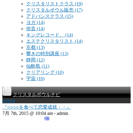
クリスタリストクラス
(19)
クリスタルボウル販売
(17)
アドバンスクラス
(15)
ヨガ
(14)
倍音
(14)
キングレコード、
(14)
エステクリスタリスト
(14)
京都
(13)
響きの特別講座
(13)
静岡
(12)
仙酔島
(11)
クリアリング
(10)
宇宙
(10)
クリスタルボウルナビ
Search
『○○○○を食べて恋愛成就・・』
7月 7th, 2015 @ 10:04 am › admin