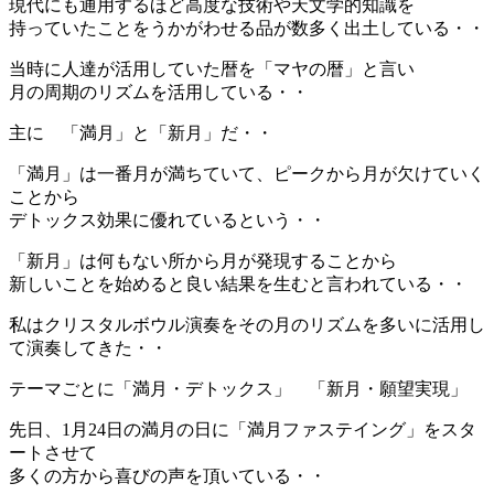
現代にも通用するほど高度な技術や天文学的知識を
持っていたことをうかがわせる品が数多く出土している・・
当時に人達が活用していた暦を「マヤの暦」と言い
月の周期のリズムを活用している・・
主に 「満月」と「新月」だ・・
「満月」は一番月が満ちていて、ピークから月が欠けていく
ことから
デトックス効果に優れているという・・
「新月」は何もない所から月が発現することから
新しいことを始めると良い結果を生むと言われている・・
私はクリスタルボウル演奏をその月のリズムを多いに活用し
て演奏してきた・・
テーマごとに「満月・デトックス」 「新月・願望実現」
先日、1月24日の満月の日に「満月ファステイング」をスタ
ートさせて
多くの方から喜びの声を頂いている・・