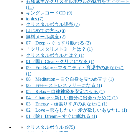
石塚麻実がクリスタルボウルの魅力をナビゲート
(11)
キングレコードCD
(9)
topics
(7)
クリスタルボウル販売
(7)
はじめての方へ
(6)
無料メール講座
(2)
07 Deep ～ぐっすり眠れる
(2)
「クリスタリスト®」とは？
(1)
クリスタルボウルとは？
(1)
01（陽）Clear～クリアになる
(1)
09 For Baby～マタニティ・育児中のあなたに
(1)
08 Meditation～自分自身を見つめ直す
(1)
06 Free～ストレスフリーになる
(1)
05 Relax～自律神経を安定させる
(1)
04 Change～新しい自分に出会うために
(1)
03 Energy～頑張りすぎのあなたに
(1)
02 Love～恋をしたい・愛が欲しいあなたに
(1)
01（陰）Dream～すぐに眠れる
(1)
クリスタルボウル
(975)