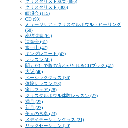
クリスタリスト麻実
(886)
クリスタリスト
(300)
瞑想会
(115)
CD
(93)
ミュージケア・クリスタルボウル・ヒーリング
(68)
奉納演奏
(62)
演奏会
(61)
富士山
(47)
キングレコード
(47)
レッスン
(42)
聞くだけで脳の疲れがとれるCDブック
(41)
大阪
(40)
ベーシッククラス
(36)
体験レッスン
(28)
癒しフェア
(28)
クリスタルボウル体験レッスン
(27)
満月
(25)
新月
(23)
美人の食卓
(23)
メデイテーションクラス
(21)
リラクゼーション
(20)