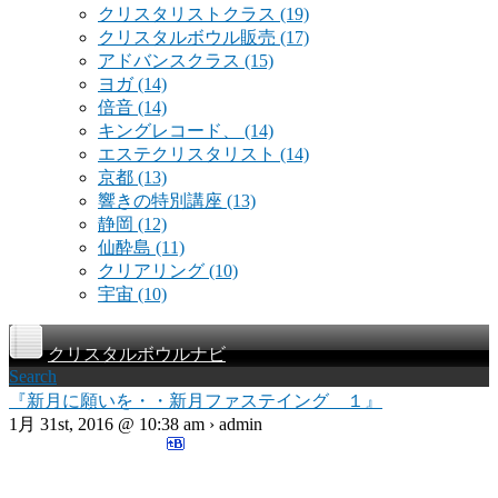
クリスタリストクラス
(19)
クリスタルボウル販売
(17)
アドバンスクラス
(15)
ヨガ
(14)
倍音
(14)
キングレコード、
(14)
エステクリスタリスト
(14)
京都
(13)
響きの特別講座
(13)
静岡
(12)
仙酔島
(11)
クリアリング
(10)
宇宙
(10)
クリスタルボウルナビ
Search
『新月に願いを・・新月ファステイング １』
1月 31st, 2016 @ 10:38 am › admin