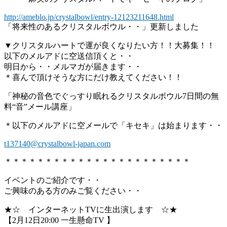
http://ameblo.jp/crystalbowl/entry-12123211648.html
「将来性のあるクリスタルボウル・・」更新しました
▼クリスタルハートで運が良くなりたい方！！大募集！！
以下のメルアドに空送信頂くと・・
明日から・・メルマガが届きます・・
＊喜んで頂けそうな方にだけ教えてください！！
「神秘の音色でぐっすり眠れるクリスタルボウル7日間の無
料“音”メール講座」
＊以下のメルアドに空メールで「キセキ」は始まります・・
t137140@crystalbowl-japan.com
＊＊＊＊＊＊＊＊＊＊＊＊＊＊＊＊＊＊＊＊＊＊＊
イベントのご紹介です・・
ご興味のある方のみご覧ください・・
★☆ インターネットTVに生出演します ☆★
【2月12日20:00 一生懸命TV 】