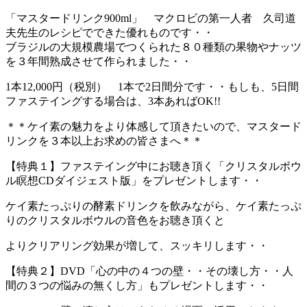
「マスタードリンク900ml」 マクロビの第一人者 久司道
夫先生のレシピでできた優れものです・・
ブラジルの大規模農場でつくられた８０種類の果物やナッツ
を３年間熟成させて作られました・・
1本12,000円（税別） 1本で2日間分です・・もしも、5日間
ファステイングする場合は、3本あればOK!!
＊＊ケイ素の魅力をより体感して頂きたいので、マスタード
リンクを３本以上お求めの皆さまへ＊＊
【特典１】ファステイング中にお聴き頂く「クリスタルボウ
ル瞑想CDダイジェスト版」をプレゼントします・・
ケイ素たっぷりの酵素ドリンクを飲みながら、ケイ素たっぷ
りのクリスタルボウルの音色をお聴き頂くと
よりクリアリング効果が増して、スッキリします・・
【特典２】DVD「心の中の４つの壁・・その壊し方・・人
間の３つの悩みの無くし方」もプレゼントします・・