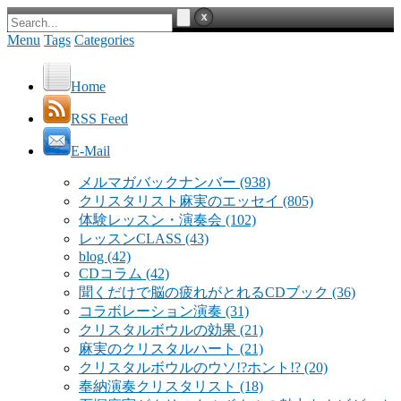
Menu
Tags
Categories
Home
RSS Feed
E-Mail
メルマガバックナンバー
(938)
クリスタリスト麻実のエッセイ
(805)
体験レッスン・演奏会
(102)
レッスンCLASS
(43)
blog
(42)
CDコラム
(42)
聞くだけで脳の疲れがとれるCDブック
(36)
コラボレーション演奏
(31)
クリスタルボウルの効果
(21)
麻実のクリスタルハート
(21)
クリスタルボウルのウソ!?ホント!?
(20)
奉納演奏クリスタリスト
(18)