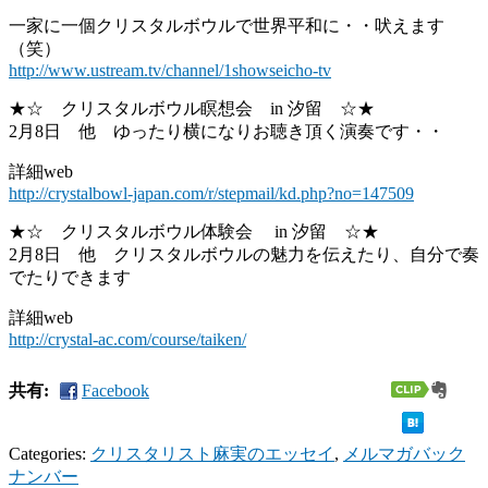
一家に一個クリスタルボウルで世界平和に・・吠えます
（笑）
http://www.ustream.tv/channel/1showseicho-tv
★☆ クリスタルボウル瞑想会 in 汐留 ☆★
2月8日 他 ゆったり横になりお聴き頂く演奏です・・
詳細web
http://crystalbowl-japan.com/r/stepmail/kd.php?no=147509
★☆ クリスタルボウル体験会 in 汐留 ☆★
2月8日 他 クリスタルボウルの魅力を伝えたり、自分で奏
でたりできます
詳細web
http://crystal-ac.com/course/taiken/
共有:
Facebook
Categories:
クリスタリスト麻実のエッセイ
,
メルマガバック
ナンバー