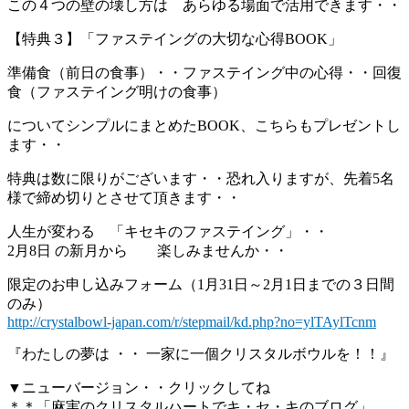
この４つの壁の壊し方は あらゆる場面で活用できます・・
【特典３】「ファステイングの大切な心得BOOK」
準備食（前日の食事）・・ファステイング中の心得・・回復
食（ファステイング明けの食事）
についてシンプルにまとめたBOOK、こちらもプレゼントし
ます・・
特典は数に限りがございます・・恐れ入りますが、先着5名
様で締め切りとさせて頂きます・・
人生が変わる 「キセキのファステイング」・・
2月8日 の新月から 楽しみませんか・・
限定のお申し込みフォーム（1月31日～2月1日までの３日間
のみ）
http://crystalbowl-japan.com/r/stepmail/kd.php?no=ylTAylTcnm
『わたしの夢は ・・ 一家に一個クリスタルボウルを！！』
▼ニューバージョン・・クリックしてね
＊＊「麻実のクリスタルハートでキ・セ・キのブログ」