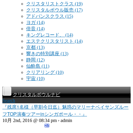
クリスタリストクラス
(19)
クリスタルボウル販売
(17)
アドバンスクラス
(15)
ヨガ
(14)
倍音
(14)
キングレコード、
(14)
エステクリスタリスト
(14)
京都
(13)
響きの特別講座
(13)
静岡
(12)
仙酔島
(11)
クリアリング
(10)
宇宙
(10)
クリスタルボウルナビ
Search
『残席1名様（早割今日迄）魅惑のマリーナベイサンズルー
フTOP演奏ツアーinシンガポール・・』
10月 2nd, 2016 @ 08:34 pm › admin