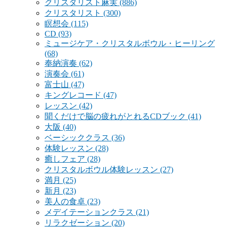
クリスタリスト麻実
(886)
クリスタリスト
(300)
瞑想会
(115)
CD
(93)
ミュージケア・クリスタルボウル・ヒーリング
(68)
奉納演奏
(62)
演奏会
(61)
富士山
(47)
キングレコード
(47)
レッスン
(42)
聞くだけで脳の疲れがとれるCDブック
(41)
大阪
(40)
ベーシッククラス
(36)
体験レッスン
(28)
癒しフェア
(28)
クリスタルボウル体験レッスン
(27)
満月
(25)
新月
(23)
美人の食卓
(23)
メデイテーションクラス
(21)
リラクゼーション
(20)