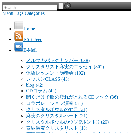
Menu
Tags
Categories
Home
RSS Feed
E-Mail
メルマガバックナンバー
(938)
クリスタリスト麻実のエッセイ
(805)
体験レッスン・演奏会
(102)
レッスンCLASS
(43)
blog
(42)
CDコラム
(42)
聞くだけで脳の疲れがとれるCDブック
(36)
コラボレーション演奏
(31)
クリスタルボウルの効果
(21)
麻実のクリスタルハート
(21)
クリスタルボウルのウソ!?ホント!?
(20)
奉納演奏クリスタリスト
(18)