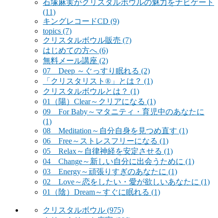
石塚麻実がクリスタルボウルの魅力をナビゲート
(11)
キングレコードCD
(9)
topics
(7)
クリスタルボウル販売
(7)
はじめての方へ
(6)
無料メール講座
(2)
07 Deep ～ぐっすり眠れる
(2)
「クリスタリスト®」とは？
(1)
クリスタルボウルとは？
(1)
01（陽）Clear～クリアになる
(1)
09 For Baby～マタニティ・育児中のあなたに
(1)
08 Meditation～自分自身を見つめ直す
(1)
06 Free～ストレスフリーになる
(1)
05 Relax～自律神経を安定させる
(1)
04 Change～新しい自分に出会うために
(1)
03 Energy～頑張りすぎのあなたに
(1)
02 Love～恋をしたい・愛が欲しいあなたに
(1)
01（陰）Dream～すぐに眠れる
(1)
クリスタルボウル
(975)