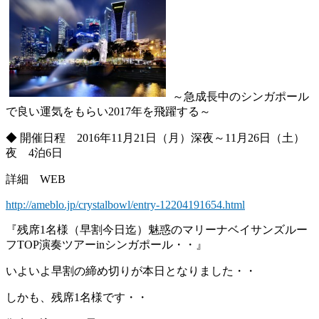
～急成長中のシンガポール
で良い運気をもらい2017年を飛躍する～
◆ 開催日程 2016年11月21日（月）深夜～11月26日（土）
夜 4泊6日
詳細 WEB
http://ameblo.jp/crystalbowl/entry-12204191654.html
『残席1名様（早割今日迄）魅惑のマリーナベイサンズルー
フTOP演奏ツアーinシンガポール・・』
いよいよ早割の締め切りが本日となりました・・
しかも、残席1名様です・・