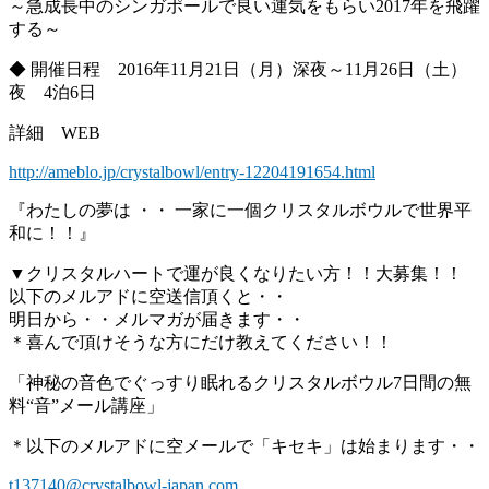
～急成長中のシンガポールで良い運気をもらい2017年を飛躍
する～
◆ 開催日程 2016年11月21日（月）深夜～11月26日（土）
夜 4泊6日
詳細 WEB
http://ameblo.jp/crystalbowl/entry-12204191654.html
『わたしの夢は ・・ 一家に一個クリスタルボウルで世界平
和に！！』
▼クリスタルハートで運が良くなりたい方！！大募集！！
以下のメルアドに空送信頂くと・・
明日から・・メルマガが届きます・・
＊喜んで頂けそうな方にだけ教えてください！！
「神秘の音色でぐっすり眠れるクリスタルボウル7日間の無
料“音”メール講座」
＊以下のメルアドに空メールで「キセキ」は始まります・・
t137140@crystalbowl-japan.com