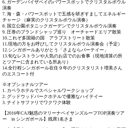
6. ガーデンバイザベイのパワースポットでクリスタルボウル
演奏
7. 海・森・パワースポットで五感を研ぎすましてエネルギー
チャージ （麻実のクリスタルボウル演奏）
8. 国立公園ボタニックガーデンでクリスタルボウル演奏
9. 圧巻のブランドシャップ巡り オーチャードエリア散策
10.これぞ多国籍の国 アラブストリート散策
11.現地の方をお呼びしてクリスタルボウル演奏会（予定）
12.シンガポールありがとう「さよならパーテイー」
13.旬なレストランや人気のお店でのお食事（現地清算の所
とツアーに含まれている所あり）
14.全行程シンガポール在住９年のクリスタリスト増美さん
のエスコート付
※オプショナルツアー
1. カペラホテルでスペシャルワークショップ
2. グッドウッドパークホテルで優雅なハイテイー
3. ナイトサファリでワクワク体験
【2016年CAJ魅惑のマリーナベイサンズルーフTOP演奏ツア
ー in シンガポール】残席1名さま