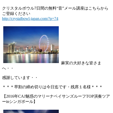
クリスタルボウル7日間の無料“音”メール講座はこちらから
ご登録ください
http://crystalbowl-japan.com/?p=74
麻実の大好きな皆さま
へ・・
感謝しています・・
＊＊＊早割の締め切りは今日迄です・残席１名様＊＊＊
【2016年CAJ魅惑のマリーナベイサンズルーフTOP演奏ツア
ーinシンガポール】