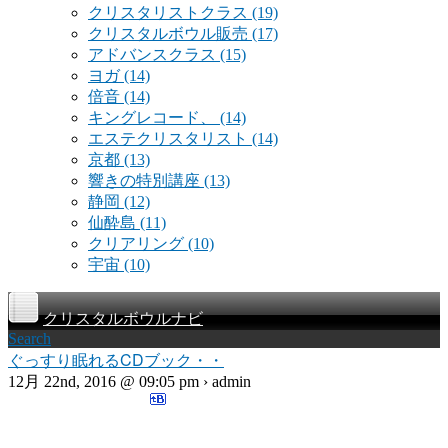
クリスタリストクラス
(19)
クリスタルボウル販売
(17)
アドバンスクラス
(15)
ヨガ
(14)
倍音
(14)
キングレコード、
(14)
エステクリスタリスト
(14)
京都
(13)
響きの特別講座
(13)
静岡
(12)
仙酔島
(11)
クリアリング
(10)
宇宙
(10)
クリスタルボウルナビ
Search
ぐっすり眠れるCDブック・・
12月 22nd, 2016 @ 09:05 pm › admin