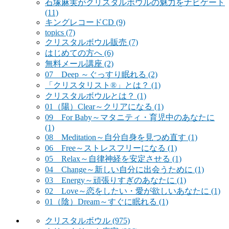
石塚麻実がクリスタルボウルの魅力をナビゲート
(11)
キングレコードCD
(9)
topics
(7)
クリスタルボウル販売
(7)
はじめての方へ
(6)
無料メール講座
(2)
07 Deep ～ぐっすり眠れる
(2)
「クリスタリスト®」とは？
(1)
クリスタルボウルとは？
(1)
01（陽）Clear～クリアになる
(1)
09 For Baby～マタニティ・育児中のあなたに
(1)
08 Meditation～自分自身を見つめ直す
(1)
06 Free～ストレスフリーになる
(1)
05 Relax～自律神経を安定させる
(1)
04 Change～新しい自分に出会うために
(1)
03 Energy～頑張りすぎのあなたに
(1)
02 Love～恋をしたい・愛が欲しいあなたに
(1)
01（陰）Dream～すぐに眠れる
(1)
クリスタルボウル
(975)