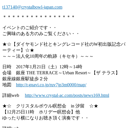
t137140@crystalbowl-japan.com
＊＊＊＊＊＊＊＊＊＊＊＊＊＊＊＊
イベントのご紹介です・・
ご興味のある方のみご覧ください・・
★☆【ダイヤモンド社とキングレコード社のW初出版記念パ
ーティー】☆★
～～～法人化10周年の軌跡（キセキ）～～～
日時 2017年1月21日（土）12時～14時
会場 銀座 THE TERRACE～Urban Resort～【ザ テラス】
銀座線銀座駅徒歩２分
地図
http://r.gnavi.co.jp/ruv7jp3m0000/map/
詳細web
http://www.crystal-ac.com/posts/news169.html
★☆ クリスタルボウル瞑想会 in 汐留 ☆★
【12月25日11時 ホリデー瞑想会】他
ゆったり横になりお聴き頂く演奏です・・