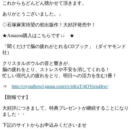
これからもどんどん聴かせて頂きます。
ありがとうございました。」
◇石塚麻実待望の初出版作！大好評発売中！
★Amazon購入はこちらです↓↓ ★
「聞くだけで脳の疲れがとれるCDブック」（ダイヤモンド
社）
クリスタルボウルの音と響きが、
脳の疲れをとり、ストレスや不安を消してくれる！
忙しい現代人の疲れをとり、明日への活力を生む1冊！
⇒
http://crystalbowl-japan.com/r/c/nKuT/4OYp/u4Irw/
【朗報です】
大好評につきまして、特典プレゼントが継続することになり
ました・・
下記のサイトからお申込みくださいませ