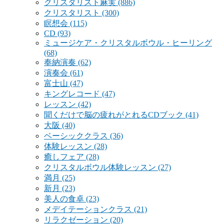
クリスタリスト麻実
(886)
クリスタリスト
(300)
瞑想会
(115)
CD
(93)
ミュージケア・クリスタルボウル・ヒーリング
(68)
奉納演奏
(62)
演奏会
(61)
富士山
(47)
キングレコード
(47)
レッスン
(42)
聞くだけで脳の疲れがとれるCDブック
(41)
大阪
(40)
ベーシッククラス
(36)
体験レッスン
(28)
癒しフェア
(28)
クリスタルボウル体験レッスン
(27)
満月
(25)
新月
(23)
美人の食卓
(23)
メデイテーションクラス
(21)
リラクゼーション
(20)