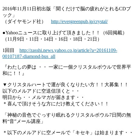
2016年11月11日初出版「聞くだけで脳の疲れがとれるCDブ
ック」
（ダイヤモンド社）
http://evergreenpub.jp/crystal/
●Yahooニュースに取り上げて頂きました！！（6回掲載）
（11月9日・11日・14日・16日・18日・21日）
1回目
http://zasshi.news.yahoo.co.jp/article?a=20161109-
00107187-diamond-bus_all
『わたしの夢は ・・ 一家に一個クリスタルボウルで世界平
和に！！』
▼クリスタルハートで運が良くなりたい方！！大募集！！
以下のメルアドに空送信頂くと・・
明日から・・メルマガが届きます・・
＊喜んで頂けそうな方にだけ教えてください！！
「神秘の音色でぐっすり眠れるクリスタルボウル7日間の無
料“音”メール講座」
＊以下のメルアドに空メールで「キセキ」は始まります・・