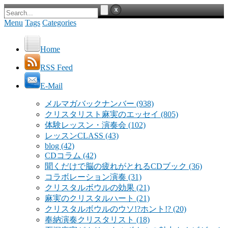
Menu
Tags
Categories
Home
RSS Feed
E-Mail
メルマガバックナンバー
(938)
クリスタリスト麻実のエッセイ
(805)
体験レッスン・演奏会
(102)
レッスンCLASS
(43)
blog
(42)
CDコラム
(42)
聞くだけで脳の疲れがとれるCDブック
(36)
コラボレーション演奏
(31)
クリスタルボウルの効果
(21)
麻実のクリスタルハート
(21)
クリスタルボウルのウソ!?ホント!?
(20)
奉納演奏クリスタリスト
(18)