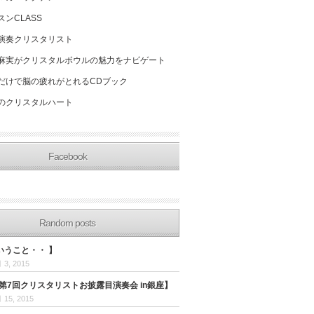
スンCLASS
演奏クリスタリスト
麻実がクリスタルボウルの魅力をナビゲート
だけで脳の疲れがとれるCDブック
のクリスタルハート
Facebook
Random posts
いうこと・・ 】
 3, 2015
/3 第7回クリスタリストお披露目演奏会 in銀座】
 15, 2015