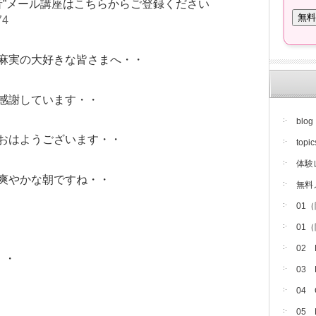
音”メール講座はこちらからご登録ください
74
麻実の大好きな皆さまへ・・
感謝しています・・
blog
おはようございます・・
topic
体験
爽やかな朝ですね・・
無料
01
01
02
・・
03
04
05