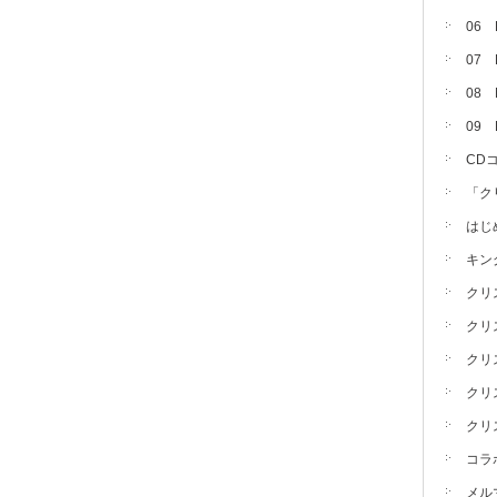
06
07
08 
09
CD
「ク
はじ
キン
クリ
クリ
クリ
クリ
クリ
コラ
メル