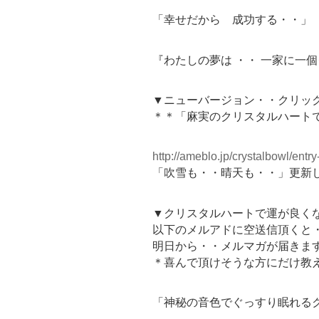
「幸せだから 成功する・・」
『わたしの夢は ・・ 一家に一
▼ニューバージョン・・クリッ
＊＊「麻実のクリスタルハート
http://ameblo.jp/crystalbowl/ent
「吹雪も・・晴天も・・」更新
▼クリスタルハートで運が良く
以下のメルアドに空送信頂くと
明日から・・メルマガが届きま
＊喜んで頂けそうな方にだけ教
「神秘の音色でぐっすり眠れるク