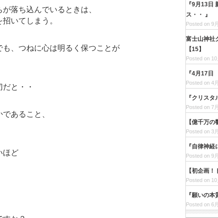
『9月13日
ちが落ち込んでいるときは、
ス・・ 』
を招いてしまう。
Posted on 9月
富士山神社
でも、つねに心は明るく保つことが
【15】
Posted on 10
『4月17
Posted on 4月
切だと・・
『クリスタ
Posted on 7月
かであること、
【億千万の
Posted on 3月
『自律神経
いほど
Posted on 9月
【初企画！
Posted on 10
『願いの本
Posted on 6月