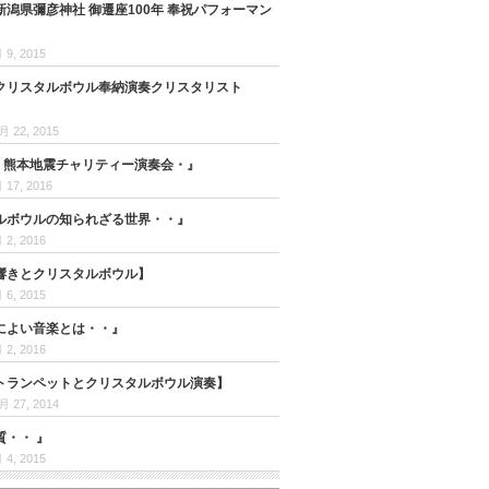
 新潟県彌彦神社 御遷座100年 奉祝パフォーマン
 9, 2015
クリスタルボウル奉納演奏クリスタリスト
月 22, 2015
日 熊本地震チャリティー演奏会・』
 17, 2016
ルボウルの知られざる世界・・』
 2, 2016
響きとクリスタルボウル】
 6, 2015
によい音楽とは・・』
 2, 2016
トランペットとクリスタルボウル演奏】
月 27, 2014
質・・ 』
 4, 2015