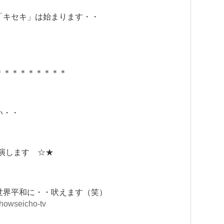
「キセキ」は始まります・・
＊＊＊＊＊＊＊＊＊
い・・
演します ☆★
世界平和に・・吠えます（笑）
showseicho-tv