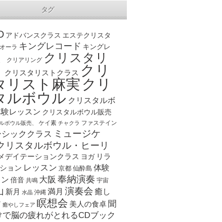
タグ
D
アドバンスクラス
エステクリスタ
キングレコード
キングレ
オーラ
クリスタリ
、
クリアリング
クリ
ト
クリスタリストクラス
クリ
タリスト麻実
タルボウル
クリスタルボ
体験レッスン
クリスタルボウル販売
ケイ素
ファステイン
ルボウル販売、
チャクラ
ミュージケ
ーシッククラス
クリスタルボウル・ヒーリ
メデイテーションクラス
リラ
ヨガ
レッスン
体験
ション
京都
仙酔島
奉納演奏
大阪
スン
倍音
宇宙
共鳴
演奏会
山
新月
満月
癒し
沖縄
水晶
瞑想会
聞
ア
美人の食卓
癒やしフェア
けで脳の疲れがとれるCDブック