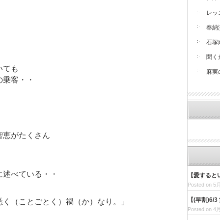
レッ
奉納
石塚
聞く
いても
麻実
の乗客・・
智恵がたくさん
に述べている・・
【愛すると
Posted on 5月
【(早割)6
悉く（ことごとく）禍（か）なり。」
Posted on 4月