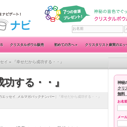
SS
クリスタルボウル販売
初めての方へ
»
クリスタリスト麻実のエッ
セイ
» 『幸せだから成功する・・』
成功する・・』
神秘
クリ
無料
のエッセイ
,
メルマガバックナンバー
|
『幸せだから成功する・・』
お名
メー