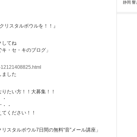
静岡
響
個クリスタルボウルを！！』
クしてね
でキ・セ・キのブログ」
ry-12121408825.html
しました
なりたい方！！大募集！！
・・
す・・
えてください！！
リスタルボウル7日間の無料“音”メール講座」