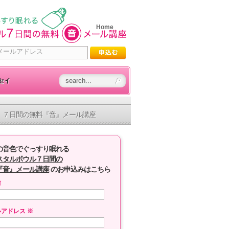
Home
セイ
７日間の無料『音』メール講座
の音色でぐっすり眠れる
スタルボウル７日間の
『音』メール講座
のお申込みはこちら
前
ルアドレス
※