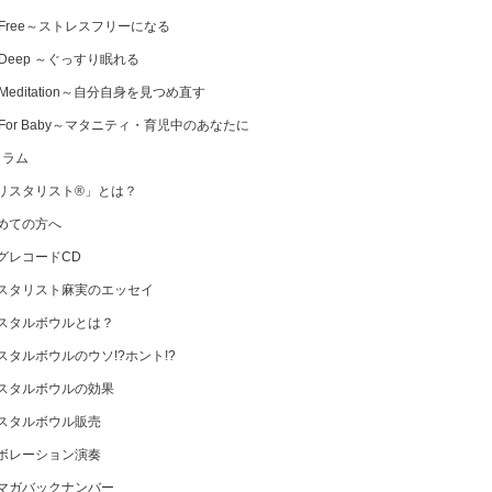
 Free～ストレスフリーになる
 Deep ～ぐっすり眠れる
Meditation～自分自身を見つめ直す
 For Baby～マタニティ・育児中のあなたに
コラム
リスタリスト®」とは？
めての方へ
グレコードCD
スタリスト麻実のエッセイ
スタルボウルとは？
スタルボウルのウソ!?ホント!?
スタルボウルの効果
スタルボウル販売
ボレーション演奏
マガバックナンバー