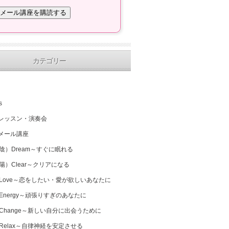
カテゴリー
s
レッスン・演奏会
メール講座
（陰）Dream～すぐに眠れる
（陽）Clear～クリアになる
 Love～恋をしたい・愛が欲しいあなたに
 Energy～頑張りすぎのあなたに
 Change～新しい自分に出会うために
 Relax～自律神経を安定させる