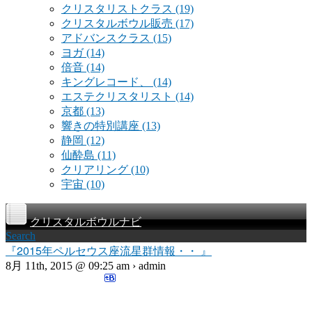
クリスタリストクラス
(19)
クリスタルボウル販売
(17)
アドバンスクラス
(15)
ヨガ
(14)
倍音
(14)
キングレコード、
(14)
エステクリスタリスト
(14)
京都
(13)
響きの特別講座
(13)
静岡
(12)
仙酔島
(11)
クリアリング
(10)
宇宙
(10)
クリスタルボウルナビ
Search
『2015年ペルセウス座流星群情報・・ 』
8月 11th, 2015 @ 09:25 am › admin