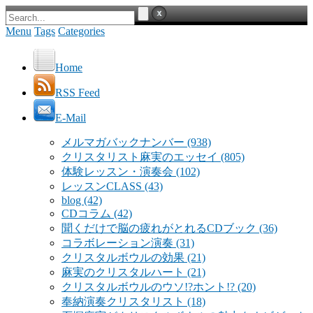
Menu
Tags
Categories
Home
RSS Feed
E-Mail
メルマガバックナンバー
(938)
クリスタリスト麻実のエッセイ
(805)
体験レッスン・演奏会
(102)
レッスンCLASS
(43)
blog
(42)
CDコラム
(42)
聞くだけで脳の疲れがとれるCDブック
(36)
コラボレーション演奏
(31)
クリスタルボウルの効果
(21)
麻実のクリスタルハート
(21)
クリスタルボウルのウソ!?ホント!?
(20)
奉納演奏クリスタリスト
(18)