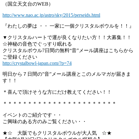
（国立天文台のWEB）
http://www.nao.ac.jp/astro/sky/2015/perseids.html
『わたしの夢は ・・ 一家に一個クリスタルボウルを！！』
▼クリスタルハートで運が良くなりたい方！！大募集！！
☆神秘の音色でぐっすり眠れる
クリスタルボウル7日間の無料“音”メール講座はこちらから
ご登録ください
http://crystalbowl-japan.com/?p=74
明日から７日間の”音”メール講座とこのメルマガが届きま
す！！
＊喜んで頂けそうな方にだけ教えてください！！
＊＊＊＊＊＊＊＊＊＊＊＊＊＊＊＊＊＊＊＊＊＊＊
イベントのご紹介です・・
ご興味のある方のみご覧ください・・
★☆ 大阪でもクリスタルボウルが大人気 ☆★