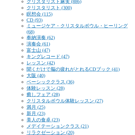
クリスタリスト麻実
(886)
クリスタリスト
(300)
瞑想会
(115)
CD
(93)
ミュージケア・クリスタルボウル・ヒーリング
(68)
奉納演奏
(62)
演奏会
(61)
富士山
(47)
キングレコード
(47)
レッスン
(42)
聞くだけで脳の疲れがとれるCDブック
(41)
大阪
(40)
ベーシッククラス
(36)
体験レッスン
(28)
癒しフェア
(28)
クリスタルボウル体験レッスン
(27)
満月
(25)
新月
(23)
美人の食卓
(23)
メデイテーションクラス
(21)
リラクゼーション
(20)