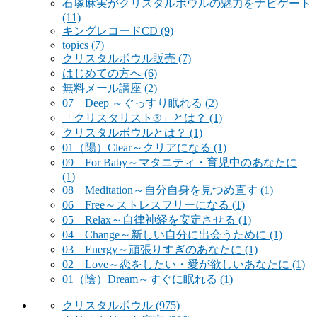
石塚麻実がクリスタルボウルの魅力をナビゲート
(11)
キングレコードCD
(9)
topics
(7)
クリスタルボウル販売
(7)
はじめての方へ
(6)
無料メール講座
(2)
07 Deep ～ぐっすり眠れる
(2)
「クリスタリスト®」とは？
(1)
クリスタルボウルとは？
(1)
01（陽）Clear～クリアになる
(1)
09 For Baby～マタニティ・育児中のあなたに
(1)
08 Meditation～自分自身を見つめ直す
(1)
06 Free～ストレスフリーになる
(1)
05 Relax～自律神経を安定させる
(1)
04 Change～新しい自分に出会うために
(1)
03 Energy～頑張りすぎのあなたに
(1)
02 Love～恋をしたい・愛が欲しいあなたに
(1)
01（陰）Dream～すぐに眠れる
(1)
クリスタルボウル
(975)