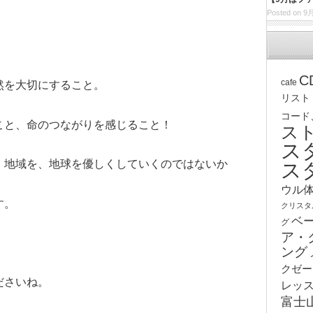
Posted on 9月
C
cafe
然を大切にすること。
リスト
コード
こと、命のつながりを感じること！
ス
ス
、地域を、地球を優しくしていくのではないか
ス
ウル
す。
クリスタ
ベ
グ
ア・
ング
クゼー
ださいね。
レッ
富士