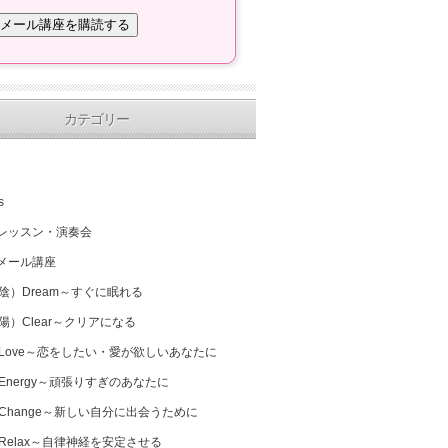
カテゴリー
s
レッスン・演奏会
メール講座
（陰）Dream～すぐに眠れる
（陽）Clear～クリアになる
 Love～恋をしたい・愛が欲しいあなたに
 Energy～頑張りすぎのあなたに
 Change～新しい自分に出会うために
 Relax～自律神経を安定させる