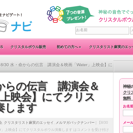
SS
クリスタルボウル販売
初めての方へ
»
クリスタリスト麻実のエッ
【8/30 水・命からの伝言 講演会＆映画「Water」上映会】に
・命からの伝言 講演会＆
神秘
クリ
r」上映会】にてクリス
無料
奏します
お名
会
,
クリスタリスト麻実のエッセイ
,
メルマガバックナンバー
|
【8/30
メー
er」上映会】にてクリスタルボウル演奏します は
コメントを受け付け