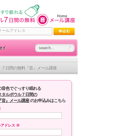
Home
セイ
７日間の無料『音』メール講座
の音色でぐっすり眠れる
スタルボウル７日間の
『音』メール講座
のお申込みはこちら
前
ルアドレス
※