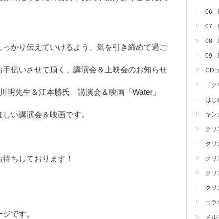
06
07
08 
しっかり伝えていけるよう、気を引き締めて過ご
09
お手伝いさせて頂く、講演会＆上映会のお知らせ
CD
「ク
池川明先生＆江本勝氏 講演会＆映画「Water」
はじ
ほしい講演会＆映画です。
キン
クリ
クリ
お待ちしております！
クリ
クリ
クリ
コラ
ージです。
メル