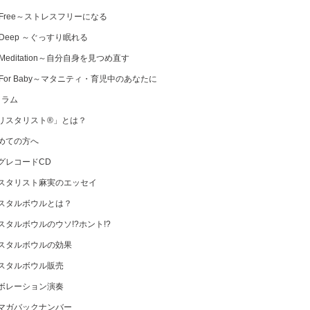
 Free～ストレスフリーになる
 Deep ～ぐっすり眠れる
Meditation～自分自身を見つめ直す
 For Baby～マタニティ・育児中のあなたに
コラム
リスタリスト®」とは？
めての方へ
グレコードCD
スタリスト麻実のエッセイ
スタルボウルとは？
スタルボウルのウソ!?ホント!?
スタルボウルの効果
スタルボウル販売
ボレーション演奏
マガバックナンバー