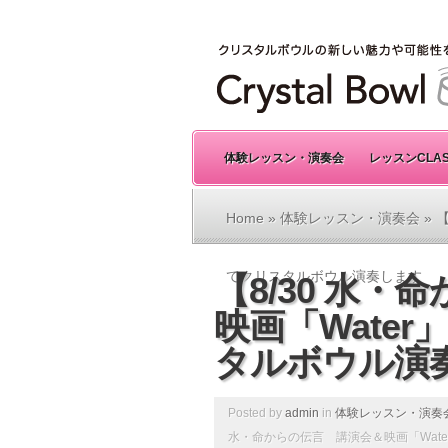
体験レッスン・演奏会
レッスンCLA
Home
»
体験レッスン・演奏会
» 
てクリスタルボウル演奏します
【8/30 水
映画「Wate
タルボウル演
Posted by
admin
in
体験レッスン・演奏
水・命からの伝言 講演会＆映画「Wat