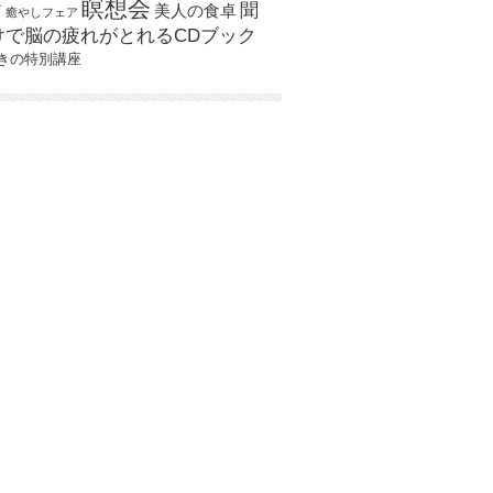
瞑想会
聞
ア
美人の食卓
癒やしフェア
けで脳の疲れがとれるCDブック
きの特別講座