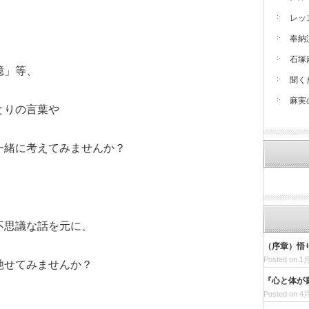
レッ
奉納
石塚
憶」等、
聞く
麻実
とりの言葉や
一緒に考えてみませんか？
不思議な話を元に、
（序章）悟
Posted on 1月
馳せてみませんか？
『心と体が
Posted on 4月