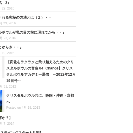
気 2』
 29, 2015
とれる究極の方法とは（２）・・
月 23, 2016
ルボウルが私の目の前に現れてから・・』
月 23, 2016
とゆらぎ・・』
 19, 2016
【変化をラクラクと乗り越えるためのクリ
スタルボウルの音色 04_Change】クリス
タルボウルアカデミー通信 ～2012年12月
19日号～
月 31, 2012
クリスタルボウル共に、静岡・沖縄・京都
へ
Posted on 4月 19, 2013
何か？】
月 7, 2014
ァステイングスタート月間】