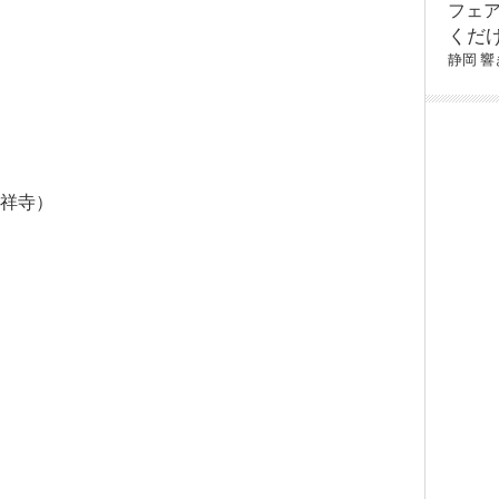
フェ
くだ
静岡
響
吉祥寺）