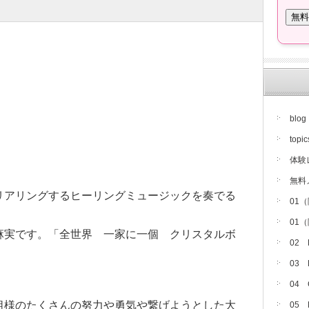
blog
topic
体験
無料
リアリングするヒーリングミュージックを奏でる
01
01
麻実です。「全世界 一家に一個 クリスタルボ
02
03
04
祖様のたくさんの努力や勇気や繋げようとした大
05