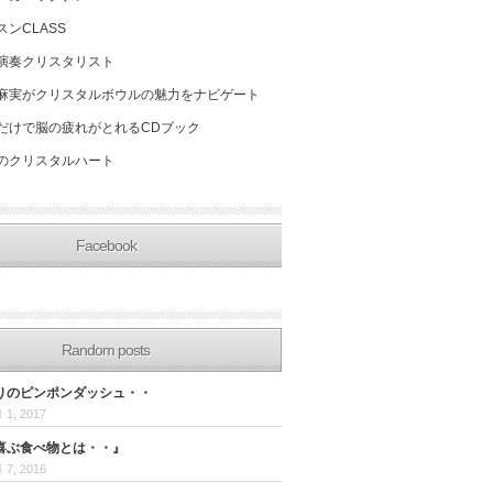
スンCLASS
演奏クリスタリスト
麻実がクリスタルボウルの魅力をナビゲート
だけで脳の疲れがとれるCDブック
のクリスタルハート
Facebook
Random posts
りのピンポンダッシュ・・
 1, 2017
喜ぶ食べ物とは・・』
 7, 2016