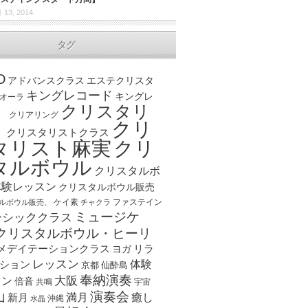
 13, 2014
タグ
D
アドバンスクラス
エステクリスタ
キングレコード
キングレ
オーラ
クリスタリ
、
クリアリング
クリ
ト
クリスタリストクラス
クリ
タリスト麻実
タルボウル
クリスタルボ
体験レッスン
クリスタルボウル販売
ケイ素
ファステイン
ルボウル販売、
チャクラ
ミュージケ
ーシッククラス
クリスタルボウル・ヒーリ
メデイテーションクラス
リラ
ヨガ
レッスン
体験
ション
京都
仙酔島
奉納演奏
大阪
スン
倍音
宇宙
共鳴
演奏会
山
新月
満月
癒し
沖縄
水晶