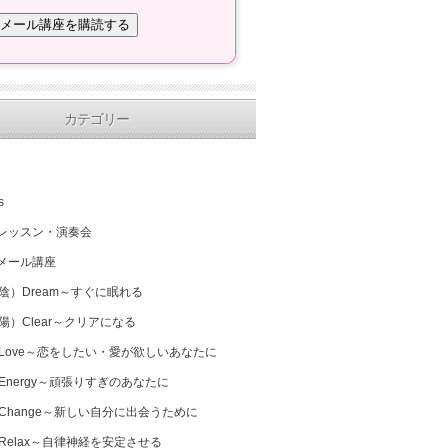
カテゴリー
s
レッスン・演奏会
メール講座
（陰）Dream～すぐに眠れる
（陽）Clear～クリアになる
 Love～恋をしたい・愛が欲しいあなたに
 Energy～頑張りすぎのあなたに
 Change～新しい自分に出会うために
 Relax～自律神経を安定させる