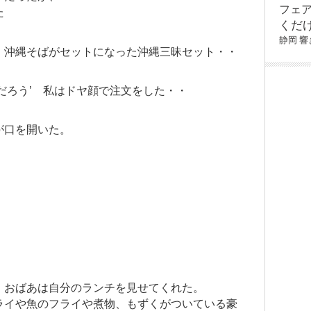
フェ
た
くだ
静岡
響
、沖縄そばがセットになった沖縄三昧セット・・
だろう’ 私はドヤ顔で注文をした・・
が口を開いた。
」おばあは自分のランチを見せてくれた。
ライや魚のフライや煮物、もずくがついている豪