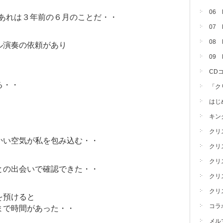
06
あれは３年前の６月のことだ・・
07
08 
ル演奏の依頼があり
09
CD
る・・
「ク
はじ
キン
クリ
かい空気が私を包み込む・・
クリ
クリ
との出会いで確認できた・・
クリ
クリ
を預けると
コラ
まで時間があった・・
メル