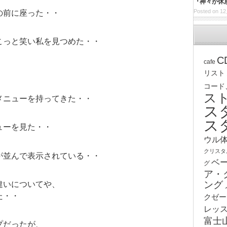
『神々が休
Posted on 12
の前に座った・・
こっと笑い私を見つめた・・
C
cafe
リスト
コード
ス
メニューを持ってきた・・
ス
ス
ューを見た・・
ウル
クリスタ
が並んで表示されている・・
ベ
グ
ア・
ング
違いについてや、
た・・
クゼー
レッ
富士
プだったが、