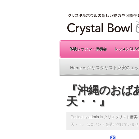
体験レッスン・演奏会
レッスンCLA
Home
»
クリスタリスト麻実のエッ
『沖縄のおば
天・・』
Posted by
admin
in
クリスタリスト麻実
天・・』 は
コメントを受け付けていませ