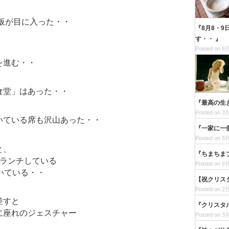
板が目に入った・・
『8月8・9
す・・ 』
Posted on 8月
を進む・・
食堂」はあった・・
『最高の生
Posted on 3月
いている席も沢山あった・・
『一家に一
Posted on 9月
と、
『ちまちま
人ランチしている
Posted on 9月
いている・・
【祝クリス
Posted on 2月
差すと
『クリスタ
に座れのジェスチャー
Posted on 3月