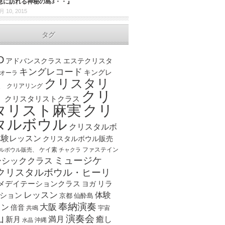
息に訪れる神秘の島3・・』
月 10, 2015
タグ
D
アドバンスクラス
エステクリスタ
キングレコード
キングレ
オーラ
クリスタリ
、
クリアリング
クリ
ト
クリスタリストクラス
クリ
タリスト麻実
タルボウル
クリスタルボ
体験レッスン
クリスタルボウル販売
ケイ素
ファステイン
ルボウル販売、
チャクラ
ミュージケ
ーシッククラス
クリスタルボウル・ヒーリ
メデイテーションクラス
リラ
ヨガ
レッスン
体験
ション
京都
仙酔島
奉納演奏
大阪
スン
倍音
宇宙
共鳴
演奏会
山
新月
満月
癒し
沖縄
水晶