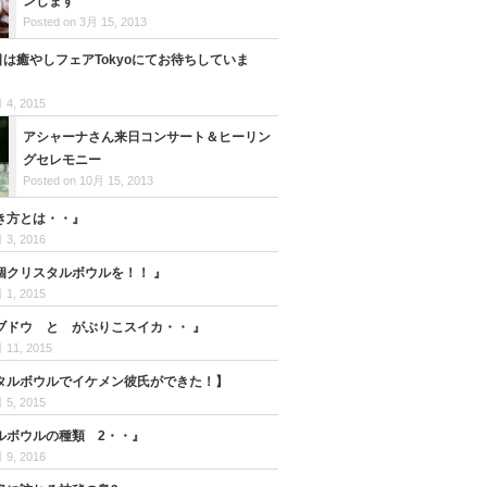
ンします
Posted on 3月 15, 2013
日は癒やしフェアTokyoにてお待ちしていま
 4, 2015
アシャーナさん来日コンサート＆ヒーリン
グセレモニー
Posted on 10月 15, 2013
き方とは・・』
 3, 2016
個クリスタルボウルを！！ 』
 1, 2015
ブドウ と がぶりこスイカ・・ 』
 11, 2015
タルボウルでイケメン彼氏ができた！】
 5, 2015
ルボウルの種類 2・・』
 9, 2016