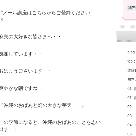
音”メール講座はこちらからご登録ください
74
麻実の大好きな皆さまへ・・
blog
感謝しています・・
topic
体験
おはようございます・・
無料
爽やかな朝ですね・・
01
01
『沖縄のおばあと幻の大きな芋天・・』
02
03
この季節になると、沖縄のおばあのことを思い
04
出す・・
05