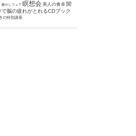
瞑想会
聞
ア
美人の食卓
癒やしフェア
けで脳の疲れがとれるCDブック
きの特別講座