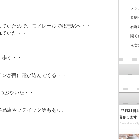
レッ
奉納
していたので、モノレールで牧志駅へ・・
石塚
れていた・・
聞く
麻実
、歩く・・
インが目に飛び込んでくる・・
でつぶやいた・・
洋品店やブテイック等もあり、
『7月31日
演奏します
Posted on 7月