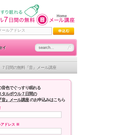
Home
セイ
７日間の無料『音』メール講座
の音色でぐっすり眠れる
スタルボウル７日間の
『音』メール講座
のお申込みはこちら
前
ルアドレス
※