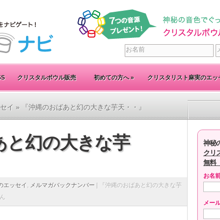
SS
クリスタルボウル販売
初めての方へ
»
クリスタリスト麻実のエッ
セイ
» 『沖縄のおばあと幻の大きな芋天・・』
あと幻の大きな芋
神秘
クリ
無料
お名
のエッセイ
,
メルマガバックナンバー
|
『沖縄のおばあと幻の大きな芋
ん
メー