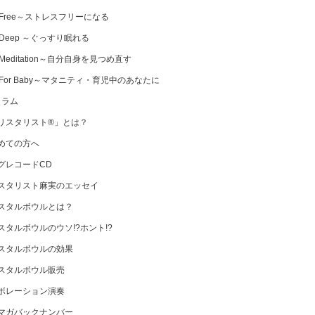
 Free～ストレスフリーになる
 Deep ～ぐっすり眠れる
Meditation～自分自身を見つめ直す
 For Baby～マタニティ・育児中のあなたに
コラム
リスタリスト®」とは？
めての方へ
グレコードCD
スタリスト麻実のエッセイ
スタルボウルとは？
スタルボウルのウソ!?ホント!?
スタルボウルの効果
スタルボウル販売
ボレーション演奏
マガバックナンバー