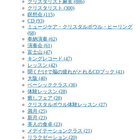
クリスタリスト麻実
(886)
クリスタリスト
(300)
瞑想会
(115)
CD
(93)
ミュージケア・クリスタルボウル・ヒーリング
(68)
奉納演奏
(62)
演奏会
(61)
富士山
(47)
キングレコード
(47)
レッスン
(42)
聞くだけで脳の疲れがとれるCDブック
(41)
大阪
(40)
ベーシッククラス
(36)
体験レッスン
(28)
癒しフェア
(28)
クリスタルボウル体験レッスン
(27)
満月
(25)
新月
(23)
美人の食卓
(23)
メデイテーションクラス
(21)
リラクゼーション
(20)