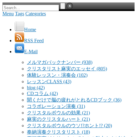
Menu
Tags
Categories
Home
RSS Feed
E-Mail
メルマガバックナンバー
(938)
クリスタリスト麻実のエッセイ
(805)
体験レッスン・演奏会
(102)
レッスンCLASS
(43)
blog
(42)
CDコラム
(42)
聞くだけで脳の疲れがとれるCDブック
(36)
コラボレーション演奏
(31)
クリスタルボウルの効果
(21)
麻実のクリスタルハート
(21)
クリスタルボウルのウソ!?ホント!?
(20)
奉納演奏クリスタリスト
(18)