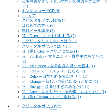
石塚麻実がクリスタルボウルの魅力をナビゲート
(11)
キングレコードCD
(9)
topics
(7)
クリスタルボウル販売
(7)
はじめての方へ
(6)
無料メール講座
(2)
07 Deep ～ぐっすり眠れる
(2)
「クリスタリスト®」とは？
(1)
クリスタルボウルとは？
(1)
01（陽）Clear～クリアになる
(1)
09 For Baby～マタニティ・育児中のあなたに
(1)
08 Meditation～自分自身を見つめ直す
(1)
06 Free～ストレスフリーになる
(1)
05 Relax～自律神経を安定させる
(1)
04 Change～新しい自分に出会うために
(1)
03 Energy～頑張りすぎのあなたに
(1)
02 Love～恋をしたい・愛が欲しいあなたに
(1)
01（陰）Dream～すぐに眠れる
(1)
クリスタルボウル
(975)