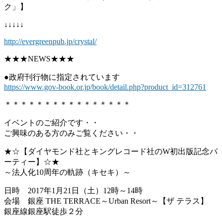
ク」】
↓↓↓↓↓
http://evergreenpub.jp/crystal/
★★★NEWS★★★
●政府刊行物に指定されています
https://www.gov-book.or.jp/book/detail.php?product_id=312761
＊＊＊＊＊＊＊＊＊＊＊＊＊＊＊＊
イベントのご紹介です・・
ご興味のある方のみご覧ください・・
★☆【ダイヤモンド社とキングレコード社のW初出版記念パ
ーティー】☆★
～法人化10周年の軌跡（キセキ）～
日時 2017年1月21日（土）12時～14時
会場 銀座 THE TERRACE～Urban Resort～【ザ テラス】
銀座線銀座駅徒歩２分