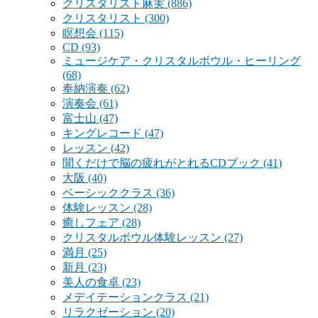
クリスタリスト麻実
(886)
クリスタリスト
(300)
瞑想会
(115)
CD
(93)
ミュージケア・クリスタルボウル・ヒーリング
(68)
奉納演奏
(62)
演奏会
(61)
富士山
(47)
キングレコード
(47)
レッスン
(42)
聞くだけで脳の疲れがとれるCDブック
(41)
大阪
(40)
ベーシッククラス
(36)
体験レッスン
(28)
癒しフェア
(28)
クリスタルボウル体験レッスン
(27)
満月
(25)
新月
(23)
美人の食卓
(23)
メデイテーションクラス
(21)
リラクゼーション
(20)