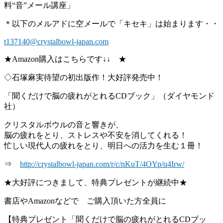
料“音”メール講座」
＊以下のメルアドに空メールで「キセキ」は始まります・・
t137140@crystalbowl-japan.com
★Amazon購入はこちらです↓↓ ★
◇石塚麻実待望の初出版作！大好評発売中！
「聞くだけで脳の疲れがとれるCDブック」（ダイヤモンド
社）
クリスタルボウルの音と響きが、
脳の疲れをとり、ストレスや不安を消してくれる！
忙しい現代人の疲れをとり、明日への活力を生む１冊！
⇒
http://crystalbowl-japan.com/r/c/nKuT/4OYp/u4Irw/
★大好評につきまして、特典プレゼントが継続中★
書店やAmazonなどで ご購入頂いた方全員に
【特典プレゼント「聞くだけで脳の疲れがとれるCDブッ