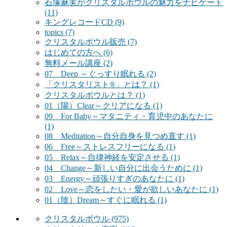
石塚麻実がクリスタルボウルの魅力をナビゲート
(11)
キングレコードCD
(9)
topics
(7)
クリスタルボウル販売
(7)
はじめての方へ
(6)
無料メール講座
(2)
07 Deep ～ぐっすり眠れる
(2)
「クリスタリスト®」とは？
(1)
クリスタルボウルとは？
(1)
01（陽）Clear～クリアになる
(1)
09 For Baby～マタニティ・育児中のあなたに
(1)
08 Meditation～自分自身を見つめ直す
(1)
06 Free～ストレスフリーになる
(1)
05 Relax～自律神経を安定させる
(1)
04 Change～新しい自分に出会うために
(1)
03 Energy～頑張りすぎのあなたに
(1)
02 Love～恋をしたい・愛が欲しいあなたに
(1)
01（陰）Dream～すぐに眠れる
(1)
クリスタルボウル
(975)