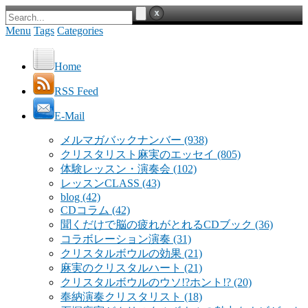
Menu
Tags
Categories
Home
RSS Feed
E-Mail
メルマガバックナンバー
(938)
クリスタリスト麻実のエッセイ
(805)
体験レッスン・演奏会
(102)
レッスンCLASS
(43)
blog
(42)
CDコラム
(42)
聞くだけで脳の疲れがとれるCDブック
(36)
コラボレーション演奏
(31)
クリスタルボウルの効果
(21)
麻実のクリスタルハート
(21)
クリスタルボウルのウソ!?ホント!?
(20)
奉納演奏クリスタリスト
(18)