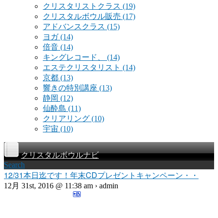
クリスタリストクラス
(19)
クリスタルボウル販売
(17)
アドバンスクラス
(15)
ヨガ
(14)
倍音
(14)
キングレコード、
(14)
エステクリスタリスト
(14)
京都
(13)
響きの特別講座
(13)
静岡
(12)
仙酔島
(11)
クリアリング
(10)
宇宙
(10)
クリスタルボウルナビ
Search
12/31本日迄です！年末CDプレゼントキャンペーン・・
12月 31st, 2016 @ 11:38 am › admin