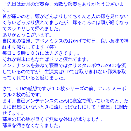
「先日は新月の演奏会、素敵な演奏をありがとうございま
す。
首が痛いのと、頭がどんよりしてちゃんと人の顔を見れない
くらいどっぷり疲れてましたが、帰るころには頭が軽くなっ
てスッキリして帰れました。
ありがとうございます。
自民党の復帰、アベノミクスのおかげで毎日、良い意味で神
経すり減らしてます（笑）。
毎日１５時１０分には力尽きてます。
それが週末にもなればドッと疲れてます。
メンテナンスを兼ねて寝室ではクリスタルボウルのCDを流
しているのですが、生演奏はCDでは取りきれない邪気を取
ってくれていると感じました。
さて、CDの感想ですが１０枚シリーズの前、アルケミーボ
ウル２枚の話です。
まず、自己メンテナンスのために寝室で聞いているのと、た
まに部屋にいないときに流しっぱなしにして「部屋」に聞か
せてます。
部屋の居心地が良くて無駄な外出が減りました。
部屋を汚さなくなりました。