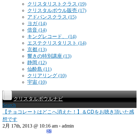
クリスタリストクラス
(19)
クリスタルボウル販売
(17)
アドバンスクラス
(15)
ヨガ
(14)
倍音
(14)
キングレコード、
(14)
エステクリスタリスト
(14)
京都
(13)
響きの特別講座
(13)
静岡
(12)
仙酔島
(11)
クリアリング
(10)
宇宙
(10)
クリスタルボウルナビ
Search
【チョコレートはどこへ消えた！】＆CDをお聴き頂いた感
想です
2月 17th, 2013 @ 10:16 am › admin