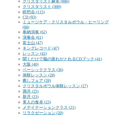
クリスタリスト麻実
(886)
クリスタリスト
(300)
瞑想会
(115)
CD
(93)
ミュージケア・クリスタルボウル・ヒーリング
(68)
奉納演奏
(62)
演奏会
(61)
富士山
(47)
キングレコード
(47)
レッスン
(42)
聞くだけで脳の疲れがとれるCDブック
(41)
大阪
(40)
ベーシッククラス
(36)
体験レッスン
(28)
癒しフェア
(28)
クリスタルボウル体験レッスン
(27)
満月
(25)
新月
(23)
美人の食卓
(23)
メデイテーションクラス
(21)
リラクゼーション
(20)