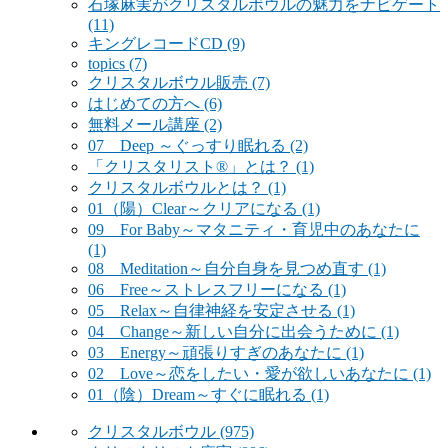
石塚麻実がクリスタルボウルの魅力をナビゲート
(11)
キングレコードCD
(9)
topics
(7)
クリスタルボウル販売
(7)
はじめての方へ
(6)
無料メール講座
(2)
07 Deep ～ぐっすり眠れる
(2)
「クリスタリスト®」とは？
(1)
クリスタルボウルとは？
(1)
01（陽）Clear～クリアになる
(1)
09 For Baby～マタニティ・育児中のあなたに
(1)
08 Meditation～自分自身を見つめ直す
(1)
06 Free～ストレスフリーになる
(1)
05 Relax～自律神経を安定させる
(1)
04 Change～新しい自分に出会うために
(1)
03 Energy～頑張りすぎのあなたに
(1)
02 Love～恋をしたい・愛が欲しいあなたに
(1)
01（陰）Dream～すぐに眠れる
(1)
クリスタルボウル
(975)