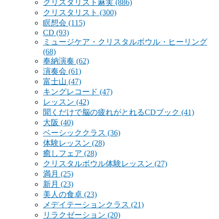
クリスタリスト麻実
(886)
クリスタリスト
(300)
瞑想会
(115)
CD
(93)
ミュージケア・クリスタルボウル・ヒーリング
(68)
奉納演奏
(62)
演奏会
(61)
富士山
(47)
キングレコード
(47)
レッスン
(42)
聞くだけで脳の疲れがとれるCDブック
(41)
大阪
(40)
ベーシッククラス
(36)
体験レッスン
(28)
癒しフェア
(28)
クリスタルボウル体験レッスン
(27)
満月
(25)
新月
(23)
美人の食卓
(23)
メデイテーションクラス
(21)
リラクゼーション
(20)