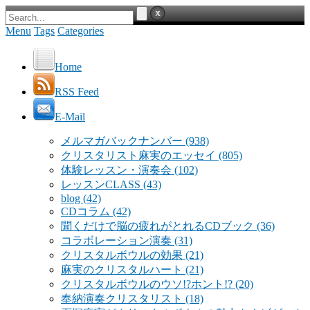
Menu
Tags
Categories
Home
RSS Feed
E-Mail
メルマガバックナンバー
(938)
クリスタリスト麻実のエッセイ
(805)
体験レッスン・演奏会
(102)
レッスンCLASS
(43)
blog
(42)
CDコラム
(42)
聞くだけで脳の疲れがとれるCDブック
(36)
コラボレーション演奏
(31)
クリスタルボウルの効果
(21)
麻実のクリスタルハート
(21)
クリスタルボウルのウソ!?ホント!?
(20)
奉納演奏クリスタリスト
(18)