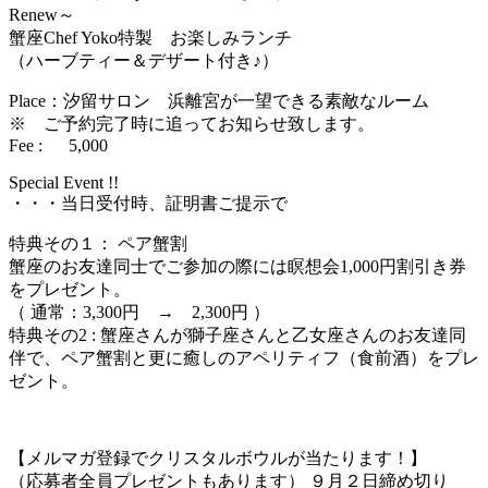
Renew～
蟹座Chef Yoko特製 お楽しみランチ
（ハーブティー＆デザート付き♪）
Place：汐留サロン 浜離宮が一望できる素敵なルーム
※ ご予約完了時に追ってお知らせ致します。
Fee : 5,000
Special Event !!
・・・当日受付時、証明書ご提示で
特典その１： ペア蟹割
蟹座のお友達同士でご参加の際には瞑想会1,000円割引き券
をプレゼント。
（ 通常：3,300円 → 2,300円 ）
特典その2 : 蟹座さんが獅子座さんと乙女座さんのお友達同
伴で、ペア蟹割と更に癒しのアペリティフ（食前酒）をプレ
ゼント。
【メルマガ登録でクリスタルボウルが当たります！】
（応募者全員プレゼントもあります） ９月２日締め切り