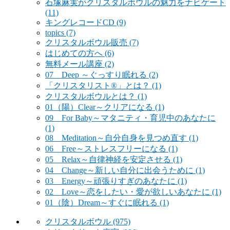
石塚麻実がクリスタルボウルの魅力をナビゲート
(11)
キングレコードCD
(9)
topics
(7)
クリスタルボウル販売
(7)
はじめての方へ
(6)
無料メール講座
(2)
07 Deep ～ぐっすり眠れる
(2)
「クリスタリスト®」とは？
(1)
クリスタルボウルとは？
(1)
01（陽）Clear～クリアになる
(1)
09 For Baby～マタニティ・育児中のあなたに
(1)
08 Meditation～自分自身を見つめ直す
(1)
06 Free～ストレスフリーになる
(1)
05 Relax～自律神経を安定させる
(1)
04 Change～新しい自分に出会うために
(1)
03 Energy～頑張りすぎのあなたに
(1)
02 Love～恋をしたい・愛が欲しいあなたに
(1)
01（陰）Dream～すぐに眠れる
(1)
クリスタルボウル
(975)