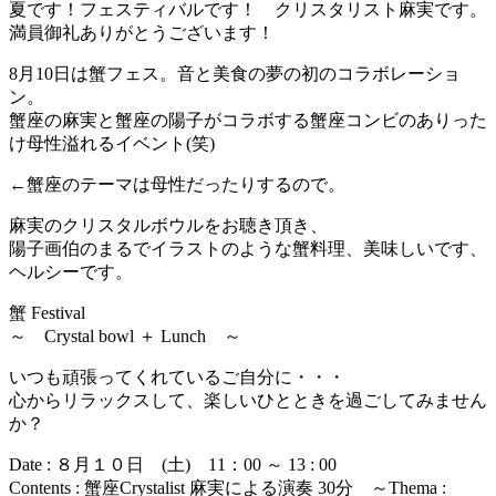
夏です！フェスティバルです！ クリスタリスト麻実です。
満員御礼ありがとうございます！
8月10日は蟹フェス。音と美食の夢の初のコラボレーショ
ン。
蟹座の麻実と蟹座の陽子がコラボする蟹座コンビのありった
け母性溢れるイベント(笑)
←蟹座のテーマは母性だったりするので。
麻実のクリスタルボウルをお聴き頂き、
陽子画伯のまるでイラストのような蟹料理、美味しいです、
ヘルシーです。
蟹 Festival
～ Crystal bowl ＋ Lunch ～
いつも頑張ってくれているご自分に・・・
心からリラックスして、楽しいひとときを過ごしてみません
か？
Date : ８月１０日 (土) 11：00 ～ 13 : 00
Contents : 蟹座Crystalist 麻実による演奏 30分 ～Thema :