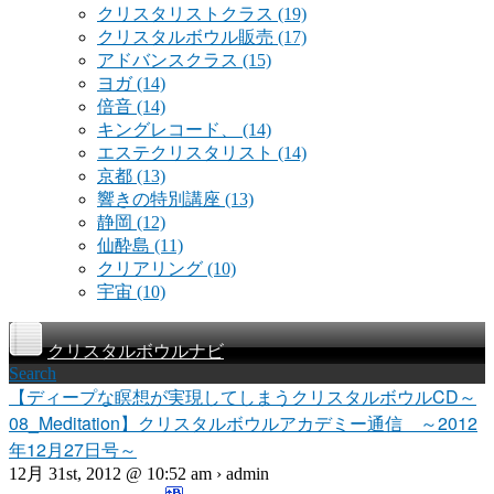
クリスタリストクラス
(19)
クリスタルボウル販売
(17)
アドバンスクラス
(15)
ヨガ
(14)
倍音
(14)
キングレコード、
(14)
エステクリスタリスト
(14)
京都
(13)
響きの特別講座
(13)
静岡
(12)
仙酔島
(11)
クリアリング
(10)
宇宙
(10)
クリスタルボウルナビ
Search
【ディープな瞑想が実現してしまうクリスタルボウルCD～
08_Meditation】クリスタルボウルアカデミー通信 ～2012
年12月27日号～
12月 31st, 2012 @ 10:52 am › admin