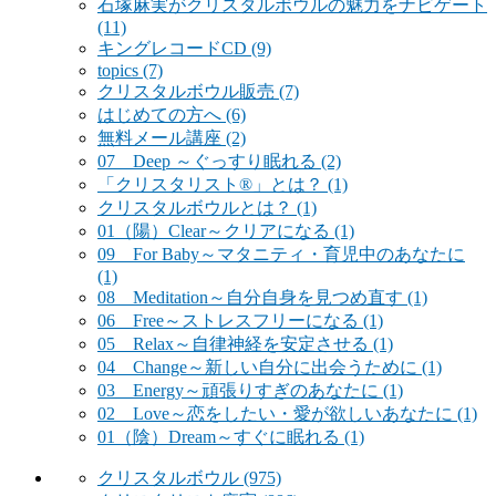
石塚麻実がクリスタルボウルの魅力をナビゲート
(11)
キングレコードCD
(9)
topics
(7)
クリスタルボウル販売
(7)
はじめての方へ
(6)
無料メール講座
(2)
07 Deep ～ぐっすり眠れる
(2)
「クリスタリスト®」とは？
(1)
クリスタルボウルとは？
(1)
01（陽）Clear～クリアになる
(1)
09 For Baby～マタニティ・育児中のあなたに
(1)
08 Meditation～自分自身を見つめ直す
(1)
06 Free～ストレスフリーになる
(1)
05 Relax～自律神経を安定させる
(1)
04 Change～新しい自分に出会うために
(1)
03 Energy～頑張りすぎのあなたに
(1)
02 Love～恋をしたい・愛が欲しいあなたに
(1)
01（陰）Dream～すぐに眠れる
(1)
クリスタルボウル
(975)