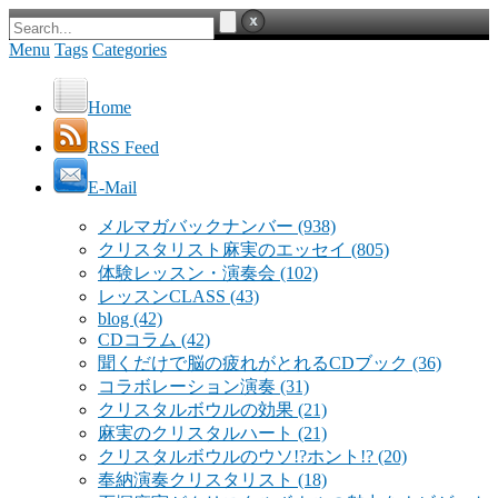
Menu
Tags
Categories
Home
RSS Feed
E-Mail
メルマガバックナンバー
(938)
クリスタリスト麻実のエッセイ
(805)
体験レッスン・演奏会
(102)
レッスンCLASS
(43)
blog
(42)
CDコラム
(42)
聞くだけで脳の疲れがとれるCDブック
(36)
コラボレーション演奏
(31)
クリスタルボウルの効果
(21)
麻実のクリスタルハート
(21)
クリスタルボウルのウソ!?ホント!?
(20)
奉納演奏クリスタリスト
(18)