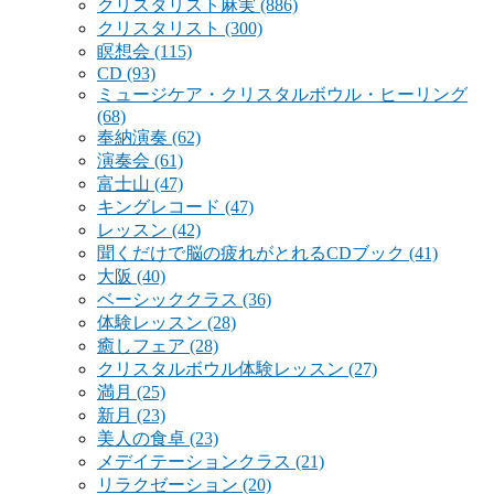
クリスタリスト麻実
(886)
クリスタリスト
(300)
瞑想会
(115)
CD
(93)
ミュージケア・クリスタルボウル・ヒーリング
(68)
奉納演奏
(62)
演奏会
(61)
富士山
(47)
キングレコード
(47)
レッスン
(42)
聞くだけで脳の疲れがとれるCDブック
(41)
大阪
(40)
ベーシッククラス
(36)
体験レッスン
(28)
癒しフェア
(28)
クリスタルボウル体験レッスン
(27)
満月
(25)
新月
(23)
美人の食卓
(23)
メデイテーションクラス
(21)
リラクゼーション
(20)