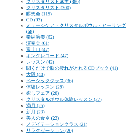
クリスタリスト麻実
(886)
クリスタリスト
(300)
瞑想会
(115)
CD
(93)
ミュージケア・クリスタルボウル・ヒーリング
(68)
奉納演奏
(62)
演奏会
(61)
富士山
(47)
キングレコード
(47)
レッスン
(42)
聞くだけで脳の疲れがとれるCDブック
(41)
大阪
(40)
ベーシッククラス
(36)
体験レッスン
(28)
癒しフェア
(28)
クリスタルボウル体験レッスン
(27)
満月
(25)
新月
(23)
美人の食卓
(23)
メデイテーションクラス
(21)
リラクゼーション
(20)