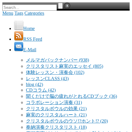
Menu
Tags
Categories
Home
RSS Feed
E-Mail
メルマガバックナンバー
(938)
クリスタリスト麻実のエッセイ
(805)
体験レッスン・演奏会
(102)
レッスンCLASS
(43)
blog
(42)
CDコラム
(42)
聞くだけで脳の疲れがとれるCDブック
(36)
コラボレーション演奏
(31)
クリスタルボウルの効果
(21)
麻実のクリスタルハート
(21)
クリスタルボウルのウソ!?ホント!?
(20)
奉納演奏クリスタリスト
(18)