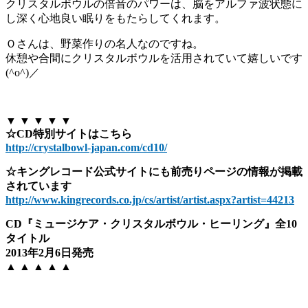
クリスタルボウルの倍音のパワーは、脳をアルファ波状態に
し深く心地良い眠りをもたらしてくれます。
Ｏさんは、野菜作りの名人なのですね。
休憩や合間にクリスタルボウルを活用されていて嬉しいです
(^o^)／
▼ ▼ ▼ ▼ ▼
☆CD特別サイトはこちら
http://crystalbowl-japan.com/cd10/
☆キングレコード公式サイトにも前売りページの情報が掲載
されています
http://www.kingrecords.co.jp/cs/artist/artist.aspx?artist=44213
CD『ミュージケア・クリスタルボウル・ヒーリング』全10
タイトル
2013年2月6日発売
▲ ▲ ▲ ▲ ▲