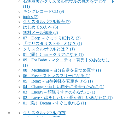
石塚麻実がクリスタルボウルの魅力をナビゲート
(11)
キングレコードCD
(9)
topics
(7)
クリスタルボウル販売
(7)
はじめての方へ
(6)
無料メール講座
(2)
07 Deep ～ぐっすり眠れる
(2)
「クリスタリスト®」とは？
(1)
クリスタルボウルとは？
(1)
01（陽）Clear～クリアになる
(1)
09 For Baby～マタニティ・育児中のあなたに
(1)
08 Meditation～自分自身を見つめ直す
(1)
06 Free～ストレスフリーになる
(1)
05 Relax～自律神経を安定させる
(1)
04 Change～新しい自分に出会うために
(1)
03 Energy～頑張りすぎのあなたに
(1)
02 Love～恋をしたい・愛が欲しいあなたに
(1)
01（陰）Dream～すぐに眠れる
(1)
クリスタルボウル
(975)