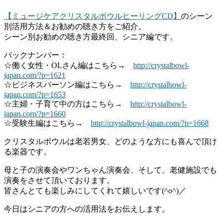
【ミュージケアクリスタルボウルヒーリングCD】
のシーン
別活用方法＆お勧めの聴き方をご紹介。
シーン別お勧めの聴き方最終回、シニア編です。
バックナンバー：
☆働く女性・OLさん編はこちら→
http://crystalbowl-
japan.com/?p=1621
☆ビジネスパーソン編はこちら→
http://crystalbowl-
japan.com/?p=1653
☆主婦・子育て中の方はこちら→
http://crystalbowl-
japan.com/?p=1660
☆受験生編はこちら→
http://crystalbowl-japan.com/?p=1668
クリスタルボウルは老若男女、どのような方にも喜んで頂け
る楽器です。
母と子の演奏会やワンちゃん演奏会、そして、老健施設でも
演奏をさせて頂いております。
皆さんとても楽しみにしてくれて嬉しいです(^o^)／
今日はシニアの方への活用法をお伝えします。