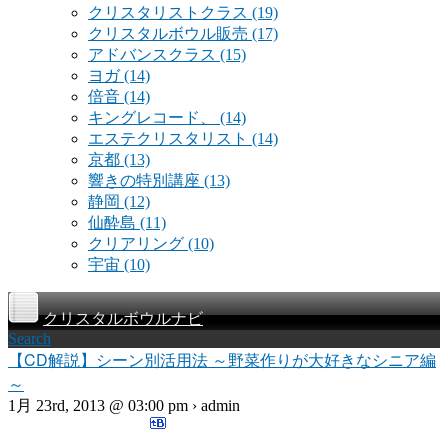
クリスタリストクラス
(19)
クリスタルボウル販売
(17)
アドバンスクラス
(15)
ヨガ
(14)
倍音
(14)
キングレコード、
(14)
エステクリスタリスト
(14)
京都
(13)
響きの特別講座
(13)
静岡
(12)
仙酔島
(11)
クリアリング
(10)
宇宙
(10)
クリスタルボウルナビ
Search
【CD解説】シーン別活用法 ～野菜作りが大好きなシニア編
～
1月 23rd, 2013 @ 03:00 pm › admin