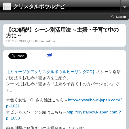
クリスタルボウルナビ
Search
【CD解説】シーン別活用法 ～主婦・子育て中の
方に～
1月 21st, 2013 @ 05:09 pm › admin
【ミュージケアクリスタルボウルヒーリングCD】
のシーン別活
用方法＆お勧めの聴き方をご紹介。
シーン別お勧めの聴き方『主婦や子育て中の方バージョン』で
す。
☆働く女性・OLさん編はこちら→
http://crystalbowl-japan.com/?
p=1621
☆ビジネスパーソン編はこちら→
http://crystalbowl-japan.com/?
p=1653
神奈川県にお住まいの主婦Ｎさん（３５歳）