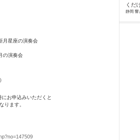
くだ
静岡
響
☆新月星座の演奏会
満月の演奏会
い）
時にお申込みいただくと
となります。
php?no=147509