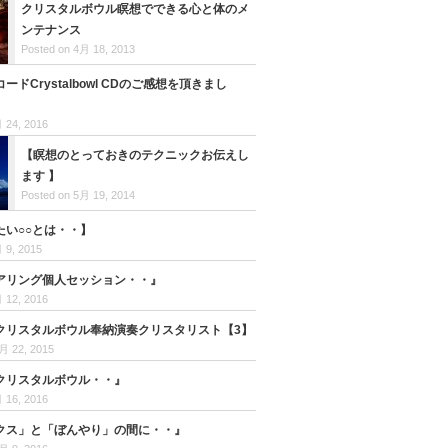
クリスタルボウル瞑想でできる心と体のメ
ンテナンス
Posted on 4月 18, 2013
ードCrystalbowl CDのご感想を頂きまし
 24, 2016
【瞑想のとっておきのテクニックお伝えし
ます 】
Posted on 5月 19, 2014
たい○○とは・・】
 9, 2015
アリング個人セッション・・』
 12, 2016
クリスタルボウル奉納演奏クリスタリスト【3】
月 22, 2015
クリスタルボウル・・』
 16, 2016
クス」と「ぼんやり」の間に・・』