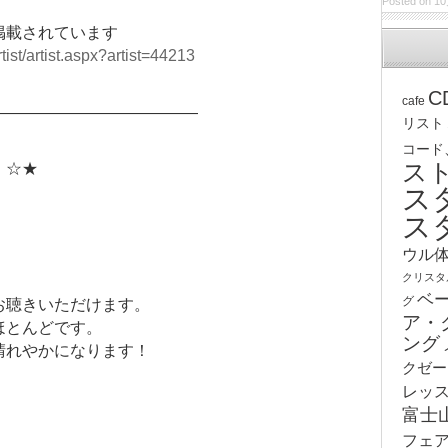
Posted on 10
掲載されています
tist/artist.aspx?artist=
44213
C
cafe
―――――――――――――
リスト
コード
ス
 ☆★
ス
ス
ウル
クリスタ
ベ
グ
お聴きいただけます。
ア・
ほとんどです。
ング
晴れやかになります！
クゼー
レッ
富士
フェ