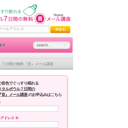
Home
セイ
７日間の無料『音』メール講座
の音色でぐっすり眠れる
スタルボウル７日間の
『音』メール講座
のお申込みはこちら
前
ルアドレス
※