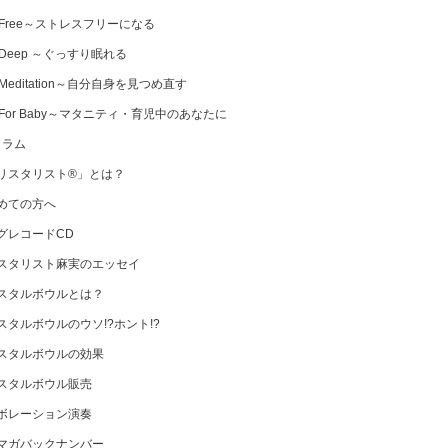
 Free～ストレスフリーになる
 Deep ～ぐっすり眠れる
Meditation～自分自身を見つめ直す
 For Baby～マタニティ・育児中のあなたに
コラム
リスタリスト®」とは？
めての方へ
グレコードCD
スタリスト麻実のエッセイ
スタルボウルとは？
スタルボウルのウソ!?ホント!?
スタルボウルの効果
スタルボウル販売
ボレーション演奏
マガバックナンバー