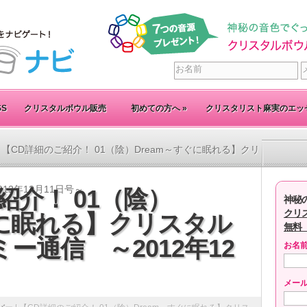
SS
クリスタルボウル販売
初めての方へ
»
クリスタリスト麻実のエッ
 【CD詳細のご紹介！ 01（陰）Dream～すぐに眠れる】クリ
2年12月11日号～
紹介！ 01（陰）
神秘
クリ
ぐに眠れる】クリスタル
無料
ー通信 ～2012年12
お名
メー