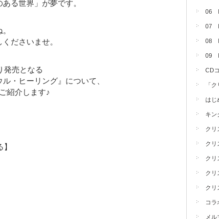
のある世界」が夢です。
06
07
ね。
08 
しくださいませ。
09
り発売となる
CD
ウル・ヒーリング』について、
「ク
ご紹介します♪
はじ
キン
クリ
クリ
る】
クリ
クリ
クリ
コラ
メル