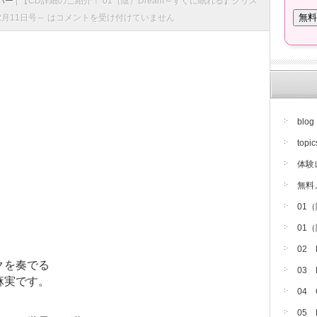
バー
|
【CD詳細のご紹介！ 01（陰）Dream～すぐに眠れる】クリス
月11日号～ は
コメントを受け付けていません
blog
topic
体験
無料
01
01
02
クを奏でる
03
麻実です。
04
05