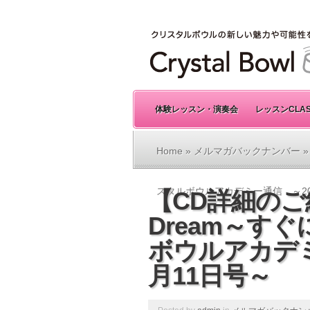
体験レッスン・演奏会
レッスンCLA
Home
»
メルマガバックナンバー
»
スタルボウルアカデミー通信 ～201
【CD詳細のご
Dream～す
ボウルアカデミ
月11日号～