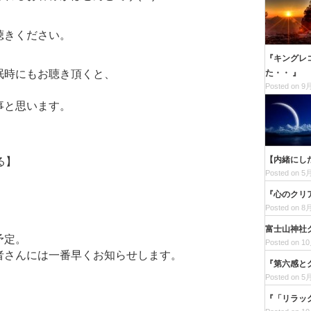
聴きください。
『キングレコ
た・・ 』
眠時にもお聴き頂くと、
Posted on 9月
事と思います。
【内緒にし
る】
Posted on 5月
『心のクリ
Posted on 8月
富士山神社
予定。
Posted on 10
者さんには一番早くお知らせします。
『第六感と
Posted on 5月
『「リラッ