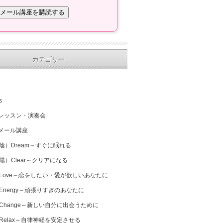
カテゴリー
s
レッスン・演奏会
メール講座
（陰）Dream～すぐに眠れる
（陽）Clear～クリアになる
 Love～恋をしたい・愛が欲しいあなたに
 Energy～頑張りすぎのあなたに
 Change～新しい自分に出会うために
 Relax～自律神経を安定させる