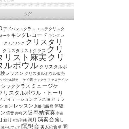
月 9, 2016
タグ
D
アドバンスクラス
エステクリスタ
キングレコード
キングレ
オーラ
クリスタリ
、
クリアリング
クリ
ト
クリスタリストクラス
クリ
タリスト麻実
タルボウル
クリスタルボ
体験レッスン
クリスタルボウル販売
ケイ素
ファステイン
ルボウル販売、
チャクラ
ミュージケ
ーシッククラス
クリスタルボウル・ヒーリ
メデイテーションクラス
リラ
ヨガ
レッスン
体験
ション
京都
仙酔島
奉納演奏
大阪
スン
倍音
宇宙
共鳴
演奏会
山
新月
満月
癒し
沖縄
水晶
瞑想会
聞
ア
美人の食卓
癒やしフェア