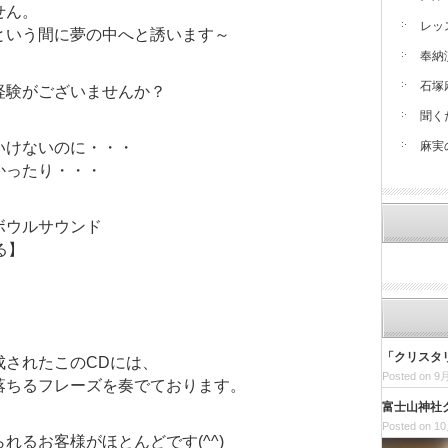
せん。
レッ
という間に夢の中へと誘います～
奉納
石塚
経験がございませんか？
聞く
いけないのに・・・
麻実
かったり・・・
ボウルサウンド
る】
「クリスタ
成されたこのCDには、
Posted on 9月
落ちるフレーズを奏でております。
富士山神社
Posted on 10
れるお客様がほとんどです(^^
)