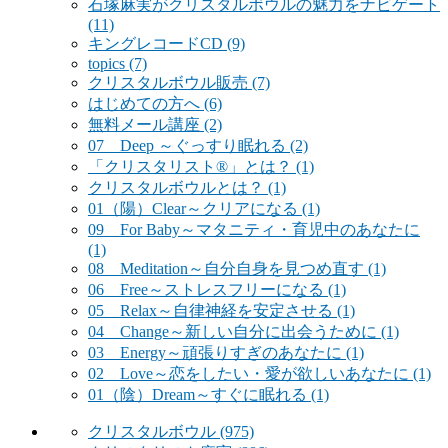
石塚麻実がクリスタルボウルの魅力をナビゲート
(11)
キングレコードCD
(9)
topics
(7)
クリスタルボウル販売
(7)
はじめての方へ
(6)
無料メール講座
(2)
07 Deep ～ぐっすり眠れる
(2)
「クリスタリスト®」とは？
(1)
クリスタルボウルとは？
(1)
01（陽）Clear～クリアになる
(1)
09 For Baby～マタニティ・育児中のあなたに
(1)
08 Meditation～自分自身を見つめ直す
(1)
06 Free～ストレスフリーになる
(1)
05 Relax～自律神経を安定させる
(1)
04 Change～新しい自分に出会うために
(1)
03 Energy～頑張りすぎのあなたに
(1)
02 Love～恋をしたい・愛が欲しいあなたに
(1)
01（陰）Dream～すぐに眠れる
(1)
クリスタルボウル
(975)