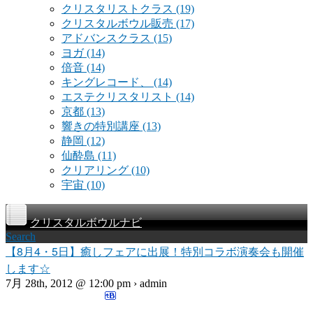
クリスタリストクラス
(19)
クリスタルボウル販売
(17)
アドバンスクラス
(15)
ヨガ
(14)
倍音
(14)
キングレコード、
(14)
エステクリスタリスト
(14)
京都
(13)
響きの特別講座
(13)
静岡
(12)
仙酔島
(11)
クリアリング
(10)
宇宙
(10)
クリスタルボウルナビ
Search
【8月4・5日】癒しフェアに出展！特別コラボ演奏会も開催
します☆
7月 28th, 2012 @ 12:00 pm › admin