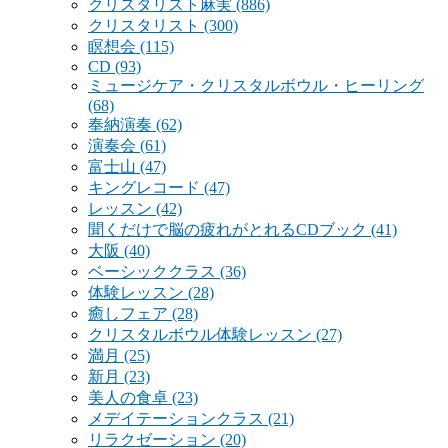
クリスタリスト麻実
(886)
クリスタリスト
(300)
瞑想会
(115)
CD
(93)
ミュージケア・クリスタルボウル・ヒーリング
(68)
奉納演奏
(62)
演奏会
(61)
富士山
(47)
キングレコード
(47)
レッスン
(42)
聞くだけで脳の疲れがとれるCDブック
(41)
大阪
(40)
ベーシッククラス
(36)
体験レッスン
(28)
癒しフェア
(28)
クリスタルボウル体験レッスン
(27)
満月
(25)
新月
(23)
美人の食卓
(23)
メデイテーションクラス
(21)
リラクゼーション
(20)