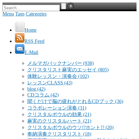
Menu
Tags
Categories
Home
RSS Feed
E-Mail
メルマガバックナンバー
(938)
クリスタリスト麻実のエッセイ
(805)
体験レッスン・演奏会
(102)
レッスンCLASS
(43)
blog
(42)
CDコラム
(42)
聞くだけで脳の疲れがとれるCDブック
(36)
コラボレーション演奏
(31)
クリスタルボウルの効果
(21)
麻実のクリスタルハート
(21)
クリスタルボウルのウソ!?ホント!?
(20)
奉納演奏クリスタリスト
(18)