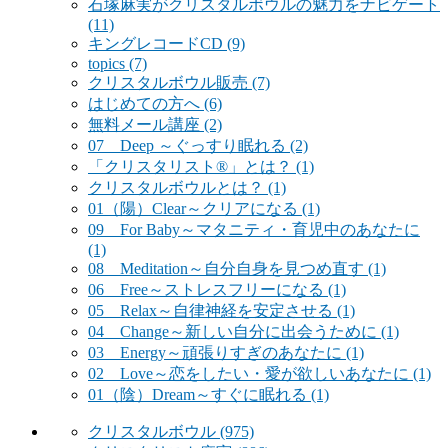
石塚麻実がクリスタルボウルの魅力をナビゲート
(11)
キングレコードCD
(9)
topics
(7)
クリスタルボウル販売
(7)
はじめての方へ
(6)
無料メール講座
(2)
07 Deep ～ぐっすり眠れる
(2)
「クリスタリスト®」とは？
(1)
クリスタルボウルとは？
(1)
01（陽）Clear～クリアになる
(1)
09 For Baby～マタニティ・育児中のあなたに
(1)
08 Meditation～自分自身を見つめ直す
(1)
06 Free～ストレスフリーになる
(1)
05 Relax～自律神経を安定させる
(1)
04 Change～新しい自分に出会うために
(1)
03 Energy～頑張りすぎのあなたに
(1)
02 Love～恋をしたい・愛が欲しいあなたに
(1)
01（陰）Dream～すぐに眠れる
(1)
クリスタルボウル
(975)