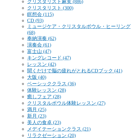
クリスタリスト麻実
(886)
クリスタリスト
(300)
瞑想会
(115)
CD
(93)
ミュージケア・クリスタルボウル・ヒーリング
(68)
奉納演奏
(62)
演奏会
(61)
富士山
(47)
キングレコード
(47)
レッスン
(42)
聞くだけで脳の疲れがとれるCDブック
(41)
大阪
(40)
ベーシッククラス
(36)
体験レッスン
(28)
癒しフェア
(28)
クリスタルボウル体験レッスン
(27)
満月
(25)
新月
(23)
美人の食卓
(23)
メデイテーションクラス
(21)
リラクゼーション
(20)