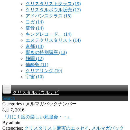
クリスタリストクラス
(19)
クリスタルボウル販売
(17)
アドバンスクラス
(15)
ヨガ
(14)
倍音
(14)
キングレコード、
(14)
エステクリスタリスト
(14)
京都
(13)
響きの特別講座
(13)
静岡
(12)
仙酔島
(11)
クリアリング
(10)
宇宙
(10)
クリスタルボウルナビ
Search
Categories › メルマガバックナンバー
8月 7, 2016
『月に１度の楽しい勉強会・・』
By
admin
Categories:
クリスタリスト麻実のエッセイ
,
メルマガバック