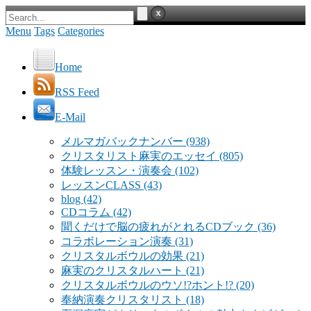
Menu
Tags
Categories
Home
RSS Feed
E-Mail
メルマガバックナンバー
(938)
クリスタリスト麻実のエッセイ
(805)
体験レッスン・演奏会
(102)
レッスンCLASS
(43)
blog
(42)
CDコラム
(42)
聞くだけで脳の疲れがとれるCDブック
(36)
コラボレーション演奏
(31)
クリスタルボウルの効果
(21)
麻実のクリスタルハート
(21)
クリスタルボウルのウソ!?ホント!?
(20)
奉納演奏クリスタリスト
(18)