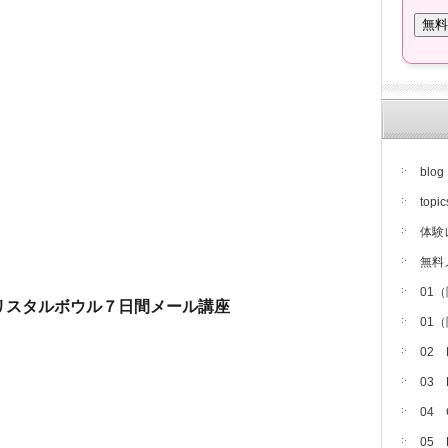
blog
topic
体験
無料
01
リスタルボウル７日間メール講座
01
02
03
04
05