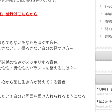
れに関連する色と意味を持っています。
レッ
座』登録はこちらから
奉納
石塚
聞く
麻実
抜きできないあなたをほぐす音色
できない。。揺るぎない自分の見つけ方～
間関係の悩みがスッキリする音色
女性性・男性性のバランスを整えるには？～
！心から望む生き方が見えてくる音色
『2月6日 
Posted on 2月
したい！自分と周囲を受け入れられるようになる
『4/10 
Posted on 4月