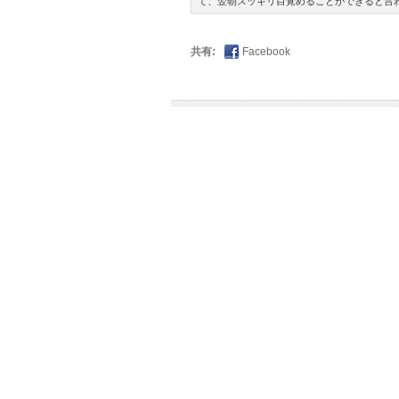
て、翌朝スッキリ目覚めることができると言
共有:
Facebook