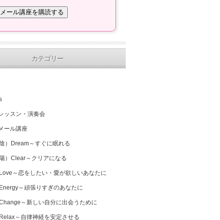
カテゴリー
s
レッスン・演奏会
メール講座
（陰）Dream～すぐに眠れる
（陽）Clear～クリアになる
 Love～恋をしたい・愛が欲しいあなたに
 Energy～頑張りすぎのあなたに
 Change～新しい自分に出会うために
 Relax～自律神経を安定させる