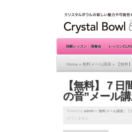
体験レッスン・演奏会
レッスンCLA
Home
»
無料メール講座
» 【無料
【無料】７日
の音”メール講
Posted by
admin
in
無料メール講座
|
【
けていません