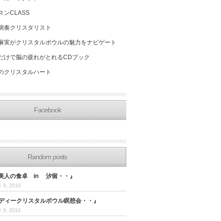
スンCLASS
演奏クリスタリスト
麻実がクリスタルボウルの魅力をナビゲート
だけで脳の疲れがとれるCDブック
のクリスタルハート
Facebook
Random posts
美人の食卓 in 汐留・・』
 4, 2016
ホリディークリスタルボウル瞑想会・・』
 9, 2016