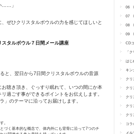
い……」
06
07
に、ぜひクリスタルボウルの力を感じてほしいと
08 
09
リスタルボウル７日間メール講座
CD
「ク
はじ
キン
すると、翌日から7日間クリスタルボウルの音源
クリ
。
にお聴き頂き、ぐっすり眠れて、いつの間にか本
クリ
キリ過ごす事ができるポイントをお伝えします。
クリ
クラ」のテーマに沿ってお届けします。
クリ
クリ
す。
コラ
とづく基本的な概念で、体内外にも背骨に沿って7つのチ
メル