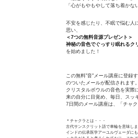
「心がもやもやして落ち着かな
不安を感じたり、不眠で悩む人
思い、
＜7つの無料音源プレゼント＞
神秘の音色でぐっすり眠れるク
を始めました！
この無料”音”メール講座に登録
のついたメールが配信されます
クリスタルボウルの音色を実際
来の自分に目覚め、毎日、スッ
7日間のメール講座は、「チャ
＊チャクラとは・・・
古代サンスクリット語で車輪を意味しま
インドの伝承医学アーユルヴェーダにも