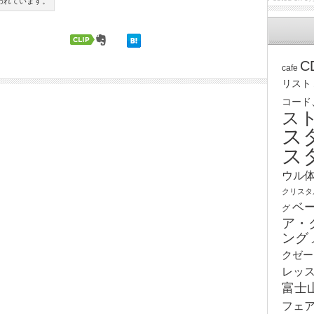
われています。
C
cafe
リスト
コード
ス
ス
ス
ウル
クリスタ
ベ
グ
ア・
ング
クゼー
レッ
富士
フェ