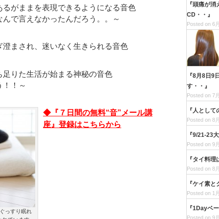
『頭痛が消
あるがままを表現できるようになる音色
CD・・』
なんで言えなかったんだろう。。～
Posted on 6月
ぎ澄まされ、迷いなく生きられる音色
ち足りた生活が始まる神秘の音色
『8月8日9
う！！～
す・・』
Posted on 7月
『人として
◆『７日間の無料“音”メール講
Posted on 8月
座』登録はこちらから
『9/21-
Posted on 9月
『タイ料理
Posted on 8月
『ケイ素と
Posted on 1月
『1Dayベ
ぐっすり眠れ
Posted on 9月