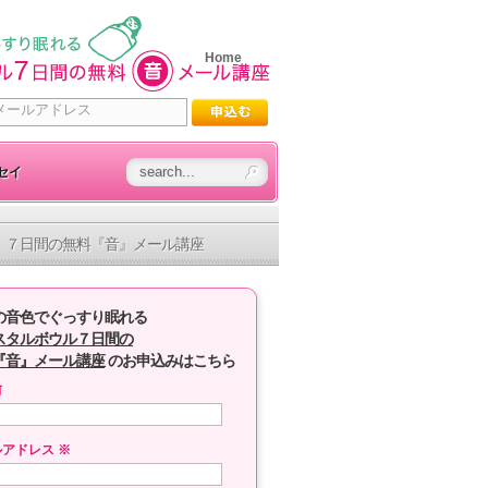
Home
セイ
７日間の無料『音』メール講座
の音色でぐっすり眠れる
スタルボウル７日間の
『音』メール講座
のお申込みはこちら
前
ルアドレス
※