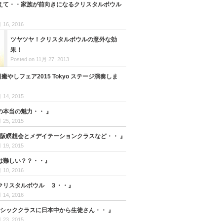
えて・・家族が前向きになるクリスタルボウル
 16, 2016
ツヤツヤ！クリスタルボウルの意外な効
果！
Posted on 11月 27, 2013
日癒やしフェア2015 Tokyo ステージ演奏しま
 14, 2015
の本当の魅力・・ 』
 25, 2015
23大阪瞑想会とメデイテーションクラスなど・・ 』
 19, 2015
は難しい？？・・』
 10, 2016
クリスタルボウル ３・・』
 14, 2016
ーシッククラスに日本中から生徒さん・・ 』
 23, 2015