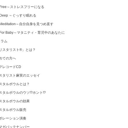
 Free～ストレスフリーになる
 Deep ～ぐっすり眠れる
Meditation～自分自身を見つめ直す
 For Baby～マタニティ・育児中のあなたに
コラム
リスタリスト®」とは？
めての方へ
グレコードCD
スタリスト麻実のエッセイ
スタルボウルとは？
スタルボウルのウソ!?ホント!?
スタルボウルの効果
スタルボウル販売
ボレーション演奏
マガバックナンバー