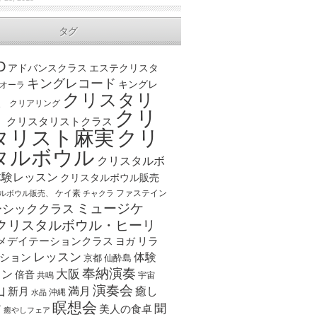
タグ
D
アドバンスクラス
エステクリスタ
キングレコード
キングレ
オーラ
クリスタリ
、
クリアリング
クリ
ト
クリスタリストクラス
クリ
タリスト麻実
タルボウル
クリスタルボ
体験レッスン
クリスタルボウル販売
ケイ素
ファステイン
ルボウル販売、
チャクラ
ミュージケ
ーシッククラス
クリスタルボウル・ヒーリ
メデイテーションクラス
リラ
ヨガ
レッスン
体験
ション
京都
仙酔島
奉納演奏
大阪
スン
倍音
宇宙
共鳴
演奏会
山
新月
満月
癒し
沖縄
水晶
瞑想会
聞
ア
美人の食卓
癒やしフェア