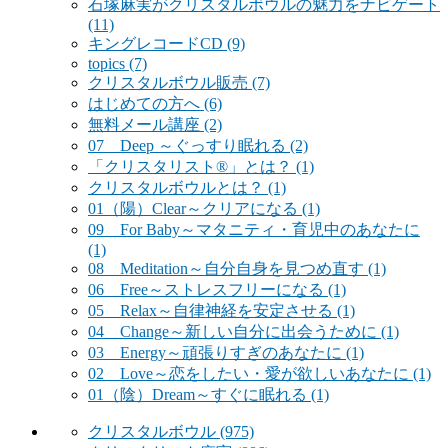
石塚麻実がクリスタルボウルの魅力をナビゲート
(11)
キングレコードCD
(9)
topics
(7)
クリスタルボウル販売
(7)
はじめての方へ
(6)
無料メール講座
(2)
07 Deep ～ぐっすり眠れる
(2)
「クリスタリスト®」とは？
(1)
クリスタルボウルとは？
(1)
01（陽）Clear～クリアになる
(1)
09 For Baby～マタニティ・育児中のあなたに
(1)
08 Meditation～自分自身を見つめ直す
(1)
06 Free～ストレスフリーになる
(1)
05 Relax～自律神経を安定させる
(1)
04 Change～新しい自分に出会うために
(1)
03 Energy～頑張りすぎのあなたに
(1)
02 Love～恋をしたい・愛が欲しいあなたに
(1)
01（陰）Dream～すぐに眠れる
(1)
クリスタルボウル
(975)