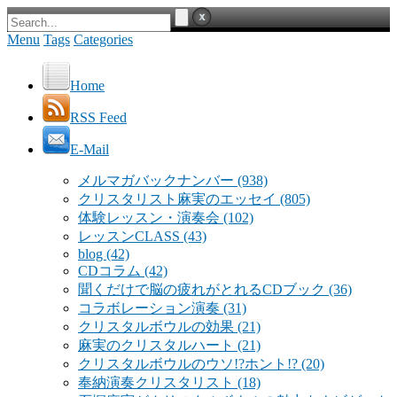
Menu
Tags
Categories
Home
RSS Feed
E-Mail
メルマガバックナンバー
(938)
クリスタリスト麻実のエッセイ
(805)
体験レッスン・演奏会
(102)
レッスンCLASS
(43)
blog
(42)
CDコラム
(42)
聞くだけで脳の疲れがとれるCDブック
(36)
コラボレーション演奏
(31)
クリスタルボウルの効果
(21)
麻実のクリスタルハート
(21)
クリスタルボウルのウソ!?ホント!?
(20)
奉納演奏クリスタリスト
(18)