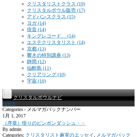
クリスタリストクラス
(19)
クリスタルボウル販売
(17)
アドバンスクラス
(15)
ヨガ
(14)
倍音
(14)
キングレコード、
(14)
エステクリスタリスト
(14)
京都
(13)
響きの特別講座
(13)
静岡
(12)
仙酔島
(11)
クリアリング
(10)
宇宙
(10)
クリスタルボウルナビ
Search
Categories › メルマガバックナンバー
1月 1, 2017
（序章）悟りのピンポンダッシュ・・
By
admin
Categories:
クリスタリスト麻実のエッセイ
,
メルマガバック