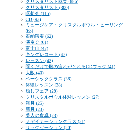
クリスタリスト麻実
(886)
クリスタリスト
(300)
瞑想会
(115)
CD
(93)
ミュージケア・クリスタルボウル・ヒーリング
(68)
奉納演奏
(62)
演奏会
(61)
富士山
(47)
キングレコード
(47)
レッスン
(42)
聞くだけで脳の疲れがとれるCDブック
(41)
大阪
(40)
ベーシッククラス
(36)
体験レッスン
(28)
癒しフェア
(28)
クリスタルボウル体験レッスン
(27)
満月
(25)
新月
(23)
美人の食卓
(23)
メデイテーションクラス
(21)
リラクゼーション
(20)